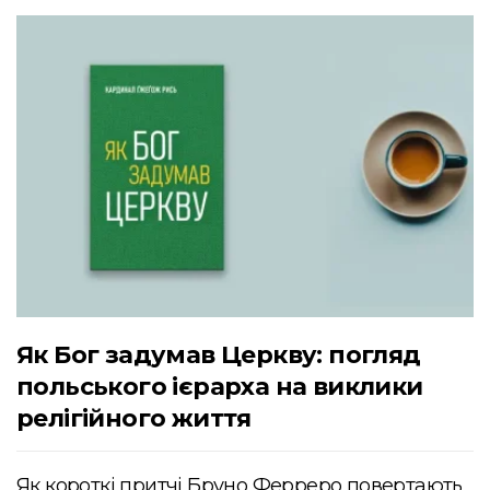
Як Бог задумав Церкву: погляд
польського ієрарха на виклики
релігійного життя
Як короткі притчі Бруно Ферреро повертають