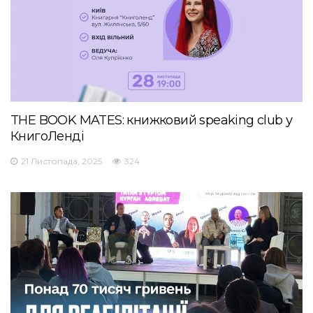
THE BOOK MATES: книжковий speaking club у
КнигоЛенді
21 Листопада, 2025
324