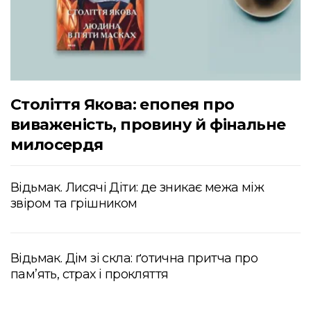
Століття Якова: епопея про
виваженість, провину й фінальне
милосердя
Відьмак. Лисячі Діти: де зникає межа між
звіром та грішником
Відьмак. Дім зі скла: ґотична притча про
пам’ять, страх і прокляття