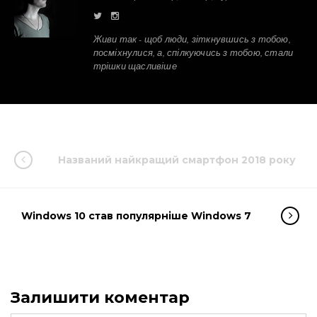
Живи так - щоб люди, зіткнувшись з тобою,
посміхнулися, а, спілкуючись з тобою, стали
трішки щасливіше
Названий найкращий смартфон 2018 року
Windows 10 став популярніше Windows 7
Залишити коментар