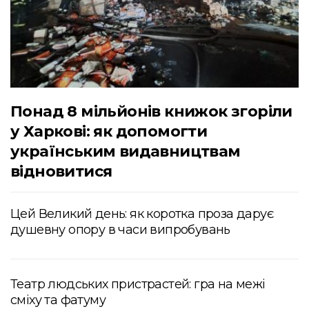
Понад 8 мільйонів книжок згоріли
у Харкові: як допомогти
українським видавництвам
відновитися
Цей Великий день: як коротка проза дарує
душевну опору в часи випробувань
Театр людських пристрастей: гра на межі
сміху та фатуму