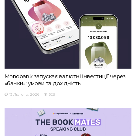
Monobank запускає валютні інвестиції через
«банки»: умови та дохідність
13 Лютого, 2026
528