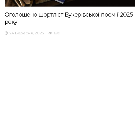
Оголошено шортліст Букерівської премії 2025
року
24 Вересня, 2025
699