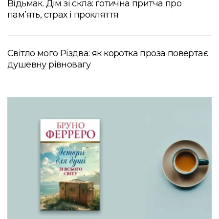
Відьмак. Дім зі скла: ґотична притча про
пам’ять, страх і прокляття
Світло мого Різдва: як коротка проза повертає
душевну рівновагу