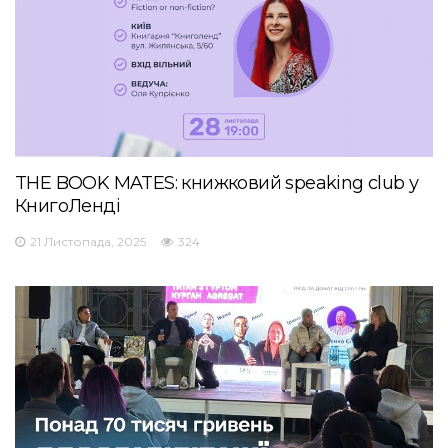
THE BOOK MATES: книжковий speaking club у
КнигоЛенді
21 Листопада, 2025
324