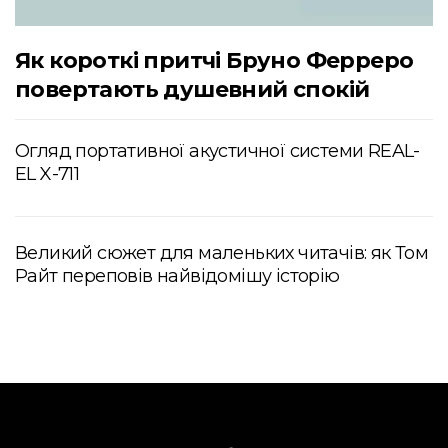
Як короткі притчі Бруно Ферреро
повертають душевний спокій
Огляд портативної акустичної системи REAL-
EL X-711
Великий сюжет для маленьких читачів: як Том
Райт переповів найвідомішу історію