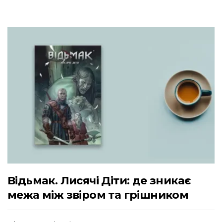
Відьмак. Лисячі Діти: де зникає
межа між звіром та грішником