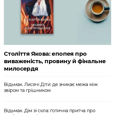
Століття Якова: епопея про
виваженість, провину й фінальне
милосердя
Відьмак. Лисячі Діти: де зникає межа між
звіром та грішником
Відьмак. Дім зі скла: ґотична притча про