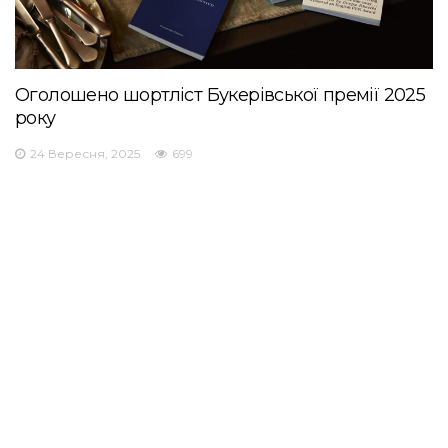
Оголошено шортліст Букерівської премії 2025
року
24 Вересня, 2025
699