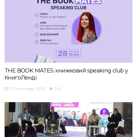
THE BOOK MATES: книжковий speaking club у
КнигоЛенді
21 Листопада, 2025
324