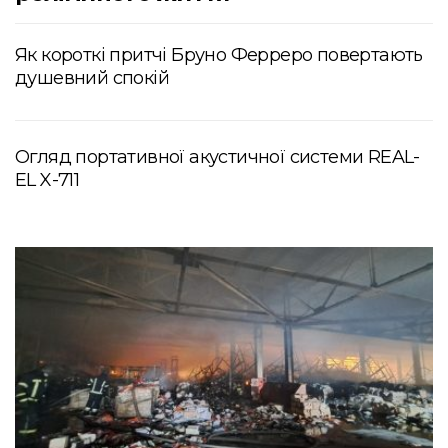
Як короткі притчі Бруно Ферреро повертають
душевний спокій
Огляд портативної акустичної системи REAL-
EL X-711