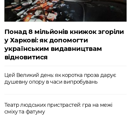
Понад 8 мільйонів книжок згоріли
у Харкові: як допомогти
українським видавництвам
відновитися
Цей Великий день: як коротка проза дарує
душевну опору в часи випробувань
Театр людських пристрастей: гра на межі
сміху та фатуму