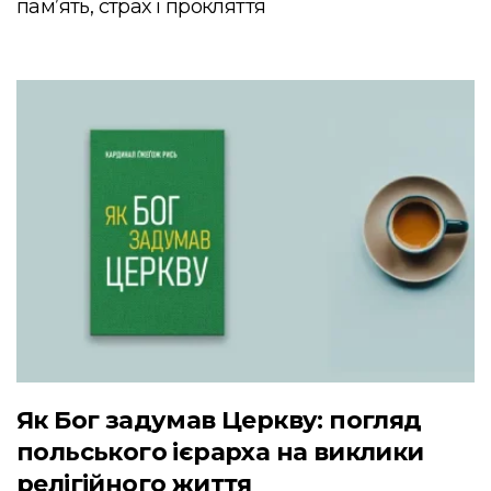
пам’ять, страх і прокляття
Як Бог задумав Церкву: погляд
польського ієрарха на виклики
релігійного життя