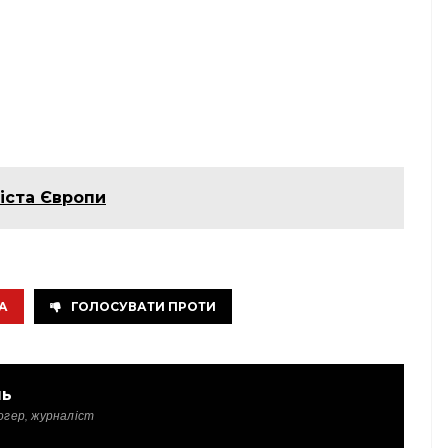
міста Європи
А
ГОЛОСУВАТИ ПРОТИ
ль
огер, журналіст