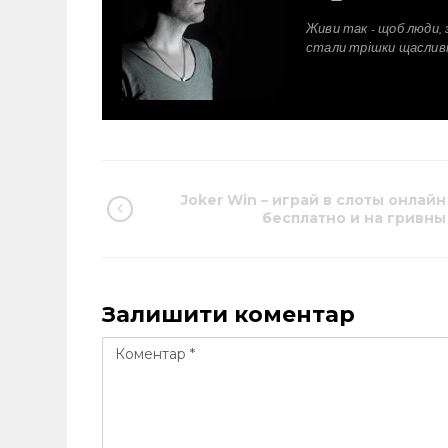
Живи так - щоб люди, 
стали трішки щаслив
Joker Win – играй в слоты онлайн
бесплатно и на гривны
Залишити коментар