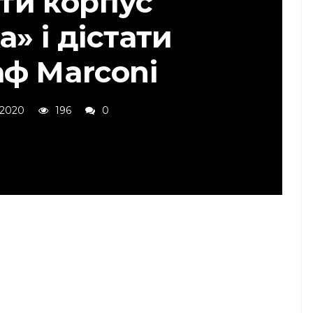
ти корпус
а» і дістати
аф Marconi
 2020
196
0