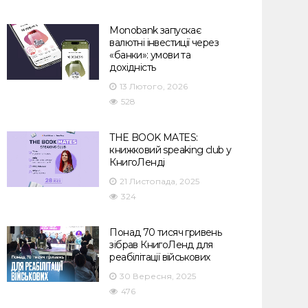
Monobank запускає
валютні інвестиції через
«банки»: умови та
дохідність
13 Лютого, 2026
528
THE BOOK MATES:
книжковий speaking club у
КнигоЛенді
21 Листопада, 2025
324
Понад 70 тисяч гривень
зібрав КнигоЛенд для
реабілітації військових
30 Вересня, 2025
476