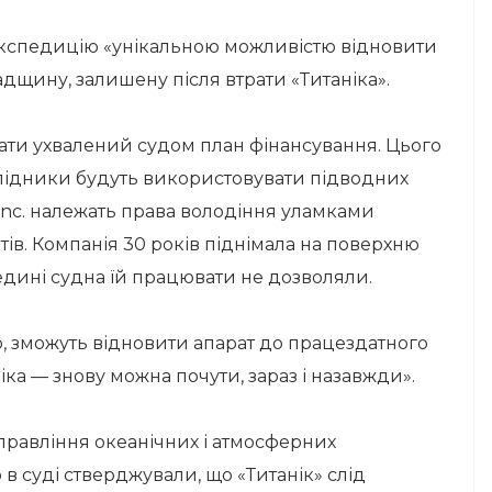
кспедицію «унікальною можливістю відновити
адщину, залишену після втрати «Титаніка».
мати ухвалений судом план фінансування. Цього
слідники будуть використовувати підводних
c Inc. належать права володіння уламками
тів. Компанія 30 років піднімала на поверхню
едині судна їй працювати не дозволяли.
о, зможуть відновити апарат до працездатного
ніка — знову можна почути, зараз і назавжди».
правління океанічних і атмосферних
в суді стверджували, що «Титанік» слід