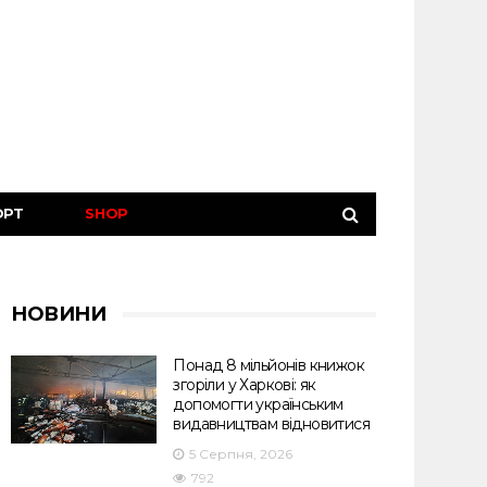
ОРТ
SHOP
НОВИНИ
Понад 8 мільйонів книжок
згоріли у Харкові: як
допомогти українським
видавництвам відновитися
5 Серпня, 2026
792