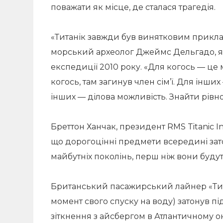
поважати як місце, де сталася трагедія.
«Титанік завжди був винятковим прикла
морський археолог Джеймс Дельгадо, як
експедиції 2010 року. «Для когось — це 
когось, там загинув член сім’ї. Для інш
інших — ділова можливість. Знайти рівн
Бреттон Ханчак, президент RMS Titanic In
що дорогоцінні предмети всередині зато
майбутніх поколінь, перш ніж вони буду
Британський пасажирський лайнер «Тит
момент свого спуску на воду) затонув під
зіткнення з айсбергом в Атлантичному ок