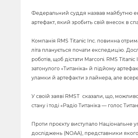
Федеральний суддя назвав майбутню е
артефакт, який зробить свій внесок в сп
Компанія RMS Titanic Inc. повинна отри
літа планується почати експедицію. До
роботів, щоб дістати Marconi. RMS Titani
затонулого «Титаніка» й підйому артефак
уламки й артефакти з лайнера, але всер
У своїй заяві RMST сказали, що, можлив
стану і тоді «Радіо Титаніка — голос Тита
Проти проєкту виступало Національне у
досліджень (NOAA), представники якого 