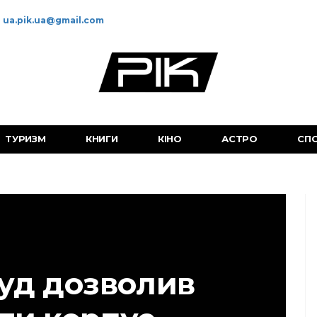
ua.pik.ua@gmail.com
ТУРИЗМ
КНИГИ
КІНО
АСТРО
СП
уд дозволив