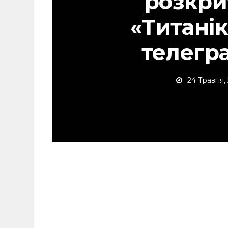
розкри
«Титанік
телегр
24 Травня,