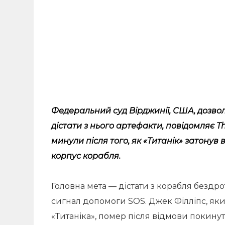
Федеральний суд Вірджинії, США, дозвол
дістати з нього артефакти,
повідомляє
Th
минули після того, як «Титанік» затонув
корпус корабля.
Головна мета — дістати з корабля бездро
сигнал допомоги SOS. Джек Філліпс, я
«Титаніка», помер після відмови покинут