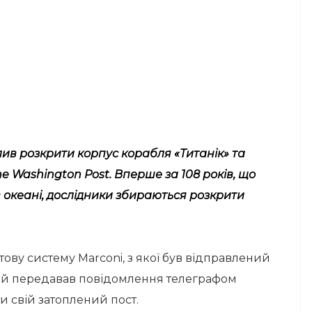
ив розкрити корпус корабля «Титанік» та
e Washington Post. Вперше за 108 років, що
 в океані, дослідники збираються розкрити
тову систему Marconi, з якої був відправлений
кий передавав повідомлення телеграфом
и свій затоплений пост.