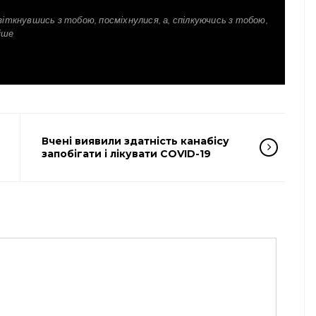
зіткнувшись з тобою, посміхнулися, а, спілкуючись з тобою,
іше
Вчені виявили здатність канабісу
запобігати і лікувати COVID-19