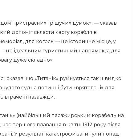
дом пристрасних і рішучих думок», — сказав
ий допоміг скласти карту корабля в
меморіал, для когось — це історичне місце, у
их — це ідеальний туристичний напрямок, а для
овагу дуже складно».
c., сказав, що «Титанік» руйнується так швидко,
нулого судна повинні бути «врятовані» для
ть втрачені назавжди.
анік» (найбільший пасажирський корабель на
 час першого плавання в квітні 1912 року після
еані. У результаті катастрофи загинули понад