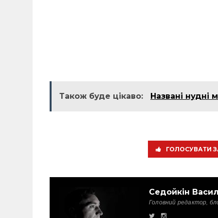
Також буде цікаво:
Названі нудні 
ГОЛОСУВАТИ З
Седойкін Васи
Головний редактор, бл