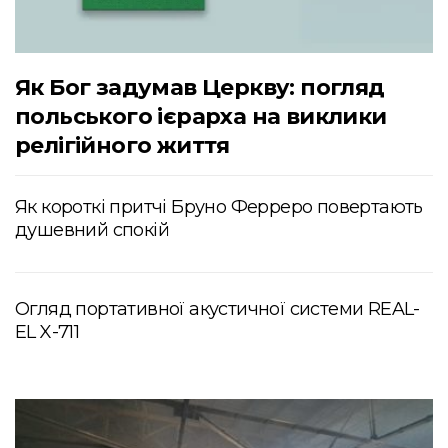
Як Бог задумав Церкву: погляд
польського ієрарха на виклики
релігійного життя
Як короткі притчі Бруно Ферреро повертають
душевний спокій
Огляд портативної акустичної системи REAL-
EL X-711