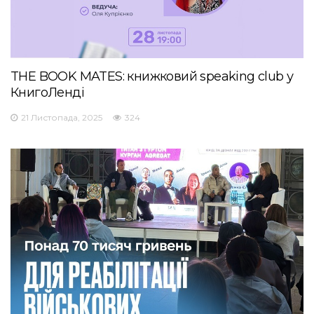
THE BOOK MATES: книжковий speaking club у
КнигоЛенді
21 Листопада, 2025
324