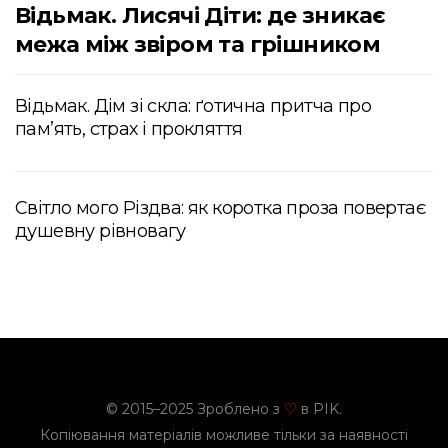
Відьмак. Лисячі Діти: де зникає
межа між звіром та грішником
Відьмак. Дім зі скла: ґотична притча про
пам’ять, страх і прокляття
Світло мого Різдва: як коротка проза повертає
душевну рівновагу
© 2015–2025 Зроблено з
в PIK.
♡
Копіювання матеріалів можливе тільки за наявності