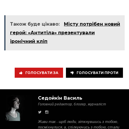
Також буде цікаво:
Місту потрібен новий
герой: «Антитіла» презентували
іронічний кліп
ГОЛОСУВАТИ ЗА
ГОЛОСУВАТИ ПРОТИ
Седойкін Василь
Головний редактор, блогер, журналіст
Живи так - щоб люди, зіткнувшись з тобою,
посміхнулися, а, спілкуючись з тобою, стали