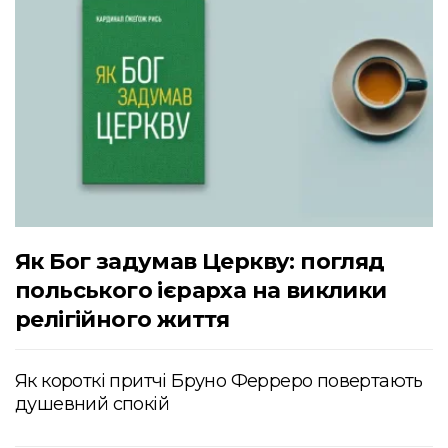
Як Бог задумав Церкву: погляд
польського ієрарха на виклики
релігійного життя
Як короткі притчі Бруно Ферреро повертають
душевний спокій