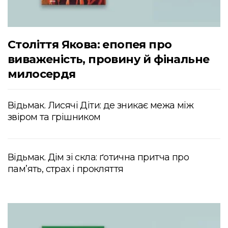
Століття Якова: епопея про
виваженість, провину й фінальне
милосердя
Відьмак. Лисячі Діти: де зникає межа між
звіром та грішником
Відьмак. Дім зі скла: ґотична притча про
пам’ять, страх і прокляття