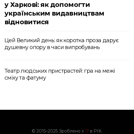
у Харкові: як допомогти
українським видавництвам
відновитися
Цей Великий день: як коротка проза дарує
душевну опору в часи випробувань
Театр людських пристрастей: гра на межі
сміху та фатуму
© 2015–2025 Зроблено з
в PIK.
♡