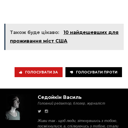
Також буде цікаво:
10 найдешевших для
проживання міст США
ГОЛОСУВАТИ ЗА
ГОЛОСУВАТИ ПРОТИ
Седойкін Василь
Головний редактор, блогер, журналіст
Живи так - щоб люди, зіткнувшись з тобою,
посміхнулися, а, спілкуючись з тобою, стали