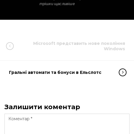
трішки щасливіше
Microsoft представить нове покоління
Windows
Гральні автомати та бонуси в Ельслотс
Залишити коментар