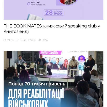
THE BOOK MATES: книжковий speaking club у
КнигоЛенді
21 Листопада, 2025
324