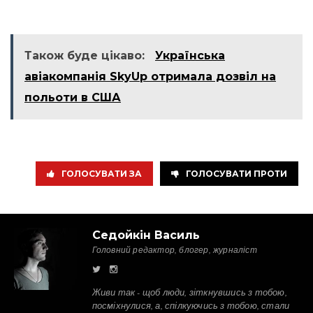
Також буде цікаво:
Українська
авіакомпанія SkyUp отримала дозвіл на
польоти в США
ГОЛОСУВАТИ ЗА
ГОЛОСУВАТИ ПРОТИ
Седойкін Василь
Головний редактор, блогер, журналіст
Живи так - щоб люди, зіткнувшись з тобою,
посміхнулися, а, спілкуючись з тобою, стали