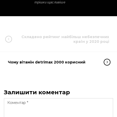
трішки щасливіше
Складено рейтинг найбільш небезпечних
країн у 2020 році
Чому вітамін detrimax 2000 корисний
Залишити коментар