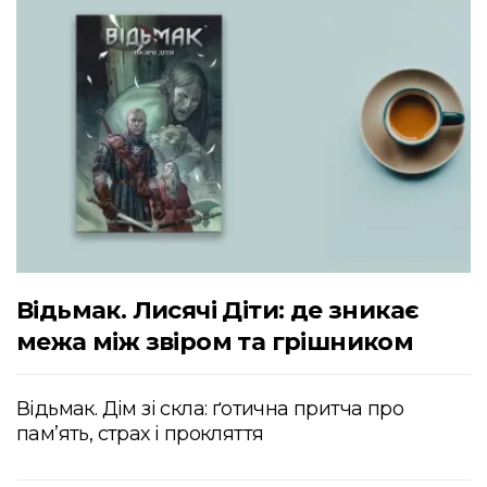
Відьмак. Лисячі Діти: де зникає
межа між звіром та грішником
Відьмак. Дім зі скла: ґотична притча про
пам’ять, страх і прокляття