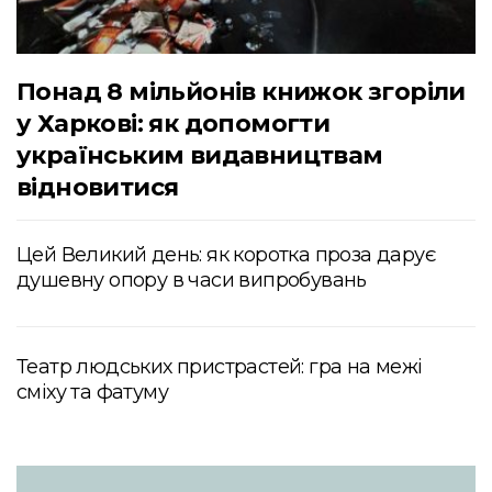
Понад 8 мільйонів книжок згоріли
у Харкові: як допомогти
українським видавництвам
відновитися
Цей Великий день: як коротка проза дарує
душевну опору в часи випробувань
Театр людських пристрастей: гра на межі
сміху та фатуму