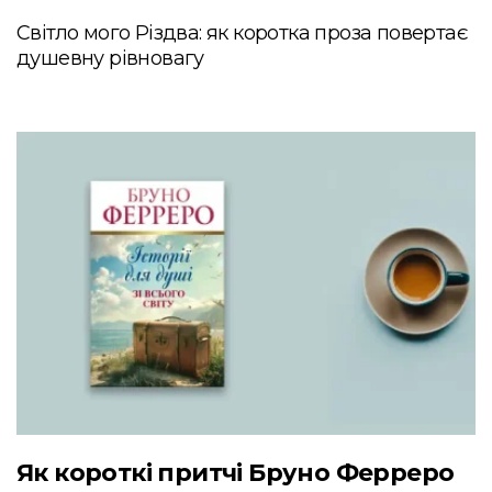
Світло мого Різдва: як коротка проза повертає
душевну рівновагу
Як короткі притчі Бруно Ферреро