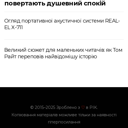
повертають душевний спокій
Огляд портативної акустичної системи REAL-
EL X-711
Великий сюжет для маленьких читачів: як Том
Райт переповів найвідомішу історію
© 2015–2025 Зроблено з
в PIK.
♡
Копіювання матеріалів можливе тільки за наявності
гіперпосилання