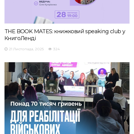
THE BOOK MATES: книжковий speaking club у
КнигоЛенді
21 Листопада, 2025
324