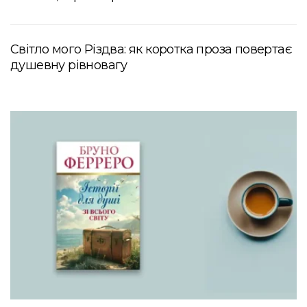
Світло мого Різдва: як коротка проза повертає
душевну рівновагу