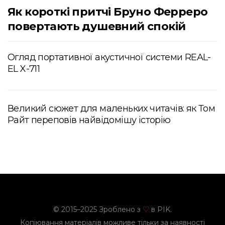
Як короткі притчі Бруно Ферреро
повертають душевний спокій
Огляд портативної акустичної системи REAL-
EL X-711
Великий сюжет для маленьких читачів: як Том
Райт переповів найвідомішу історію
© 2015–2025 Зроблено з
в PIK.
♡
Копіювання матеріалів можливе тільки за наявності