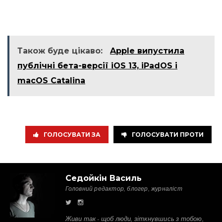
Також буде цікаво:
Apple випустила
публічні бета-версії iOS 13, iPadOS і
macOS Catalina
ГОЛОСУВАТИ ЗА
ГОЛОСУВАТИ ПРОТИ
Седойкін Василь
Головний редактор, блогер, журналіст
Живи так - щоб люди, зіткнувшись з тобою,