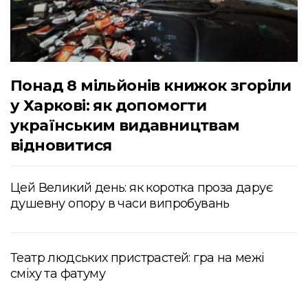
Понад 8 мільйонів книжок згоріли
у Харкові: як допомогти
українським видавництвам
відновитися
Цей Великий день: як коротка проза дарує
душевну опору в часи випробувань
Театр людських пристрастей: гра на межі
сміху та фатуму