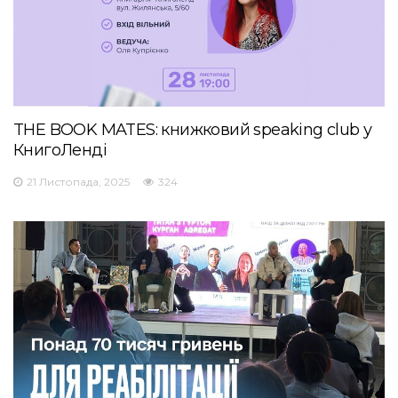
THE BOOK MATES: книжковий speaking club у
КнигоЛенді
21 Листопада, 2025
324