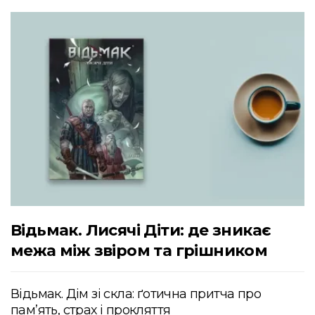
Відьмак. Лисячі Діти: де зникає
межа між звіром та грішником
Відьмак. Дім зі скла: ґотична притча про
пам’ять, страх і прокляття