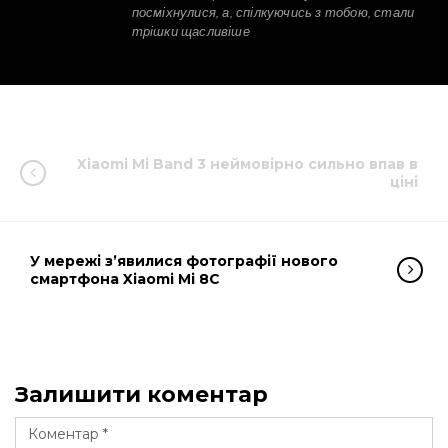
посміхнулися, а, спілкуючись з тобою, стали
трішки щасливіше
Xiaomi Mi Band 3 неймовірно сильно впав в
ціні
У мережі з’явилися фотографії нового
смартфона Xiaomi Mi 8C
Залишити коментар