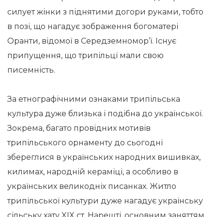
силует жінки з піднятими догори руками, тобто
в позі, що нагадує зображення богоматері
Оранти, відомої в Середземномор’ї. Існує
припущення, що трипільці мали свою
писемність.
За етнографічними ознаками трипільська
культура дуже близька і подібна до української.
Зокрема, багато провідних мотивів
трипільського орнаменту до сьогодні
збереглися в українських народних вишивках,
килимах, народній кераміці, а особливо в
українських великодніх писанках. Житло
трипільської культури дуже нагадує українську
сільську хату XIX ст. Нарешті, основним заняттям