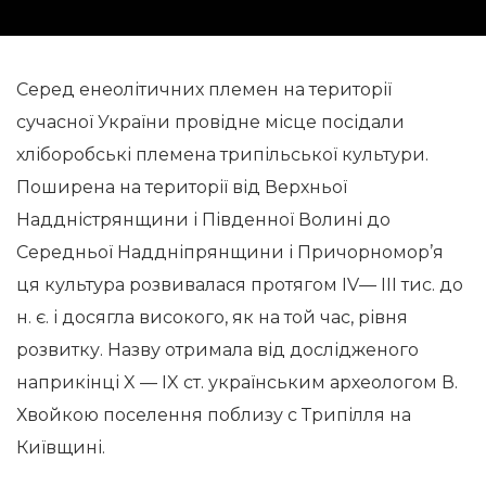
Серед енеолітичних племен на території
сучасної України провідне місце посідали
хліборобські племена трипільської культури.
Поширена на території від Верхньої
Наддністрянщини і Південної Волині до
Середньої Наддніпрянщини і Причорномор’я
ця культура розвивалася протягом IV— III тис. до
н. є. і досягла високого, як на той час, рівня
розвитку. Назву отримала від дослідженого
наприкінці X — IX ст. українським археологом В.
Хвойкою поселення поблизу с Трипілля на
Київщині.