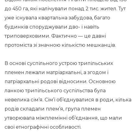
до 450 га, які налічували понад 2 тис. жител. Тут
уже існувала квартальна забудова, багато
будинків споруджували дво- і навіть
триповерховими. Фактично — це давні
протоміста зі значною кількістю мешканців.
В основі суспільного устрою трипільських
племен лежали матріархальні, а згодом і
патріархальні родові відносини. Основною
ланкою трипільського суспільства була
невелика сім’я. Сім’ї об’єднувалися в роди, кілька
родів складали плем’я, група племен
утворювала міжплемінні об’єднання, що мали
свої етнографічні особливості.