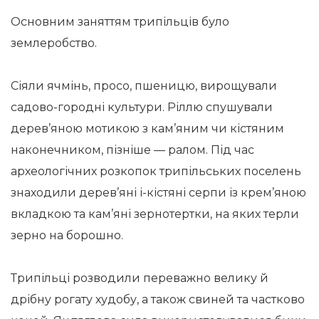
Основним заняттям трипільців було
землеробство.
Сіяли ячмінь, просо, пшеницю, вирощували
садово-городні культури. Ріллю спушували
дерев’яною мотикою з кам’яним чи кістяним
наконечником, пізніше — ралом. Під час
археологічних розкопок трипільських поселень
знаходили дерев’яні і-кістяні серпи із крем’яною
вкладкою та кам’яні зернотертки, на яких терли
зерно на борошно.
Трипільці розводили переважно велику й
дрібну рогату худобу, а також свиней та частково