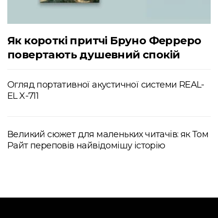
Як короткі притчі Бруно Ферреро
повертають душевний спокій
Огляд портативної акустичної системи REAL-
EL X-711
Великий сюжет для маленьких читачів: як Том
Райт переповів найвідомішу історію