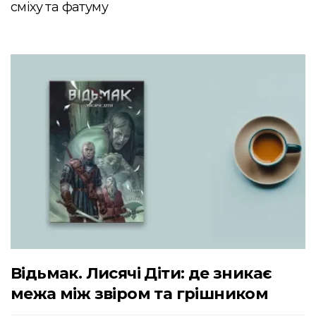
сміху та фатуму
Відьмак. Лисячі Діти: де зникає
межа між звіром та грішником