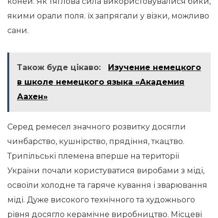
коней. Як тяглова сила використовувалися бики,
якими орали поля. їх запрягали у візки, можливо
сани.
Також буде цікаво:
Изучение немецкого
в школе немецкого языка «Академия
Аахен»
Серед ремесел значного розвитку досягли
чинбарство, кушнірство, прядіння, ткацтво.
Трипільські племена вперше на території
України почали користуватися виробами з міді,
освоїли холодне та гаряче кування і зварювання
міді. Дуже високого технічного та художнього
рівня досягло керамічне виробництво. Місцеві