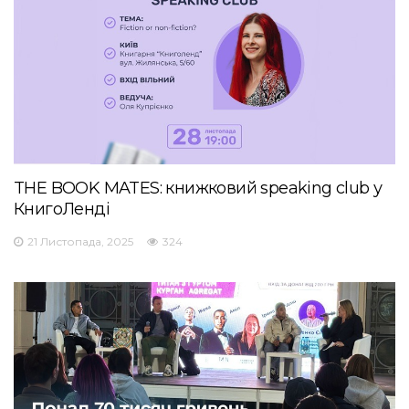
THE BOOK MATES: книжковий speaking club у
КнигоЛенді
21 Листопада, 2025
324