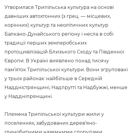
Утворилася Трипільська культура на основі
давніших автохтонних (з грец. — місцевих,
корінних) культур та неолітичних культур
Балкано-Дунайського регіону і несла в собі
традиції перших землеробських
протоцивілізацій Близького Сходу та Південної
Європи. В Україні виявлено понад тисячу
пам’яток Трипільської культури. Вони згруповані
у трьох районах: найбільше в Середній
Наддністрянщині, Надпрутті та Надбужжі, менше
у Наддніпрянщині.
Племена Трипільської культури жили у
поселеннях, забудованих дерев’яно-
глинобитними наземними спорудами,