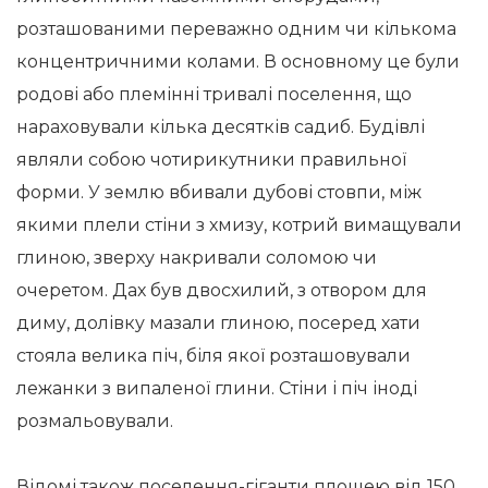
розташованими переважно одним чи кількома
концентричними колами. В основному це були
родові або племінні тривалі поселення, що
нараховували кілька десятків садиб. Будівлі
являли собою чотирикутники правильної
форми. У землю вбивали дубові стовпи, між
якими плели стіни з хмизу, котрий вимащували
глиною, зверху накривали соломою чи
очеретом. Дах був двосхилий, з отвором для
диму, долівку мазали глиною, посеред хати
стояла велика піч, біля якої розташовували
лежанки з випаленої глини. Стіни і піч іноді
розмальовували.
Відомі також поселення-гіганти площею від 150