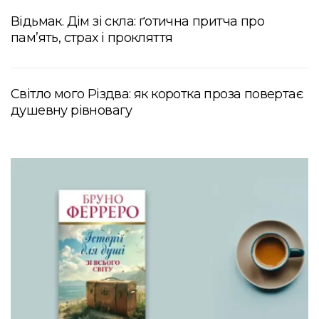
Відьмак. Дім зі скла: ґотична притча про
пам’ять, страх і прокляття
Світло мого Різдва: як коротка проза повертає
душевну рівновагу