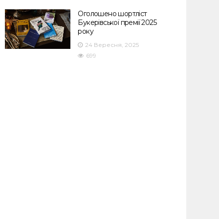
Оголошено шортліст
Букерівської премії 2025
року
24 Вересня, 2025
699