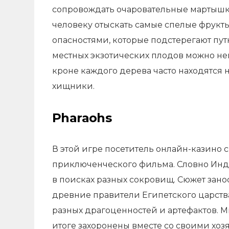
сопровождать очаровательные мартышки
человеку отыскать самые спелые фрукт
опасностями, которые подстерегают пут
местных экзотических плодов можно непл
кроне каждого дерева часто находятся 
хищники.
Pharaohs
В этой игре посетитель онлайн-казино
приключенческого фильма. Словно Инди
в поисках разных сокровищ. Сюжет занос
древние правители Египетского царства
разных драгоценностей и артефактов. М
итоге захоронены вместе со своими хоз