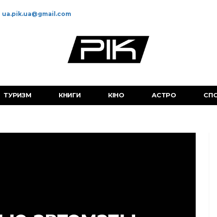
ua.pik.ua@gmail.com
ТУРИЗМ
КНИГИ
КІНО
АСТРО
СП