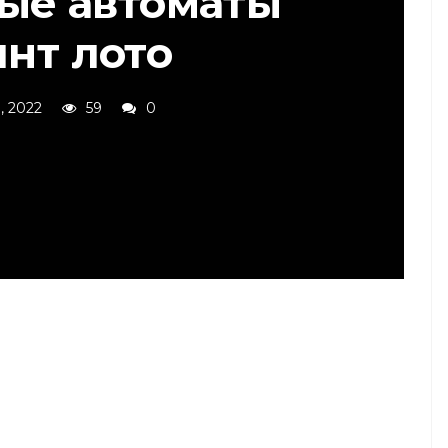
вые автоматы
инт лото
, 2022
59
0