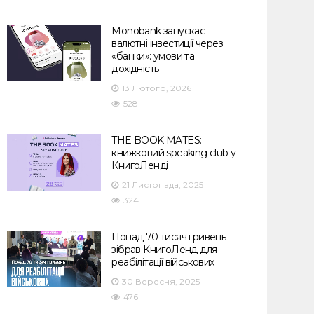
Monobank запускає
валютні інвестиції через
«банки»: умови та
дохідність
13 Лютого, 2026
528
THE BOOK MATES:
книжковий speaking club у
КнигоЛенді
21 Листопада, 2025
324
Понад 70 тисяч гривень
зібрав КнигоЛенд для
реабілітації військових
30 Вересня, 2025
476