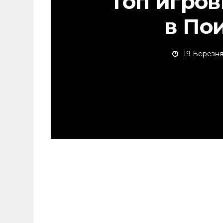
Топ игро
в По
19 Березня