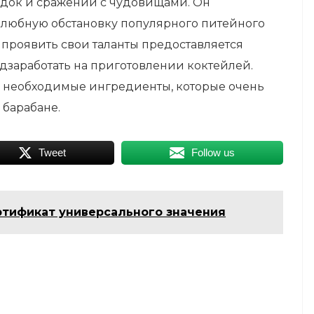
адок и сражений с чудовищами. Он
елюбную обстановку популярного питейного
 проявить свои таланты предоставляется
одзаработать на приготовлении коктейлей.
е необходимые ингредиенты, которые очень
барабане.
Tweet
Follow us
ртификат универсального значения