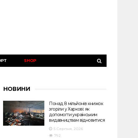
ОРТ
SHOP
НОВИНИ
Понад 8 мільйонів книжок
згоріли у Харкові: як
допомогти українським
видавництвам відновитися
5 Серпня, 2026
792