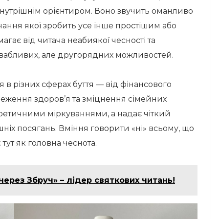
нутрішнім орієнтиром. Воно звучить оманливо
нання якої зробить усе інше простішим або
агає від читача неабиякої чесності та
ивабливих, але другорядних можливостей.
 в різних сферах буття — від фінансового
реження здоров’я та зміцнення сімейних
еоретичними міркуваннями, а надає чіткий
шніх посягань. Вміння говорити «ні» всьому, що
 тут як головна чеснота.
 через Збруч» – лідер святкових читань!