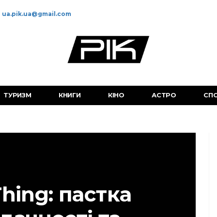
ua.pik.ua@gmail.com
ТУРИЗМ
КНИГИ
КІНО
АСТРО
СП
hing: пастка