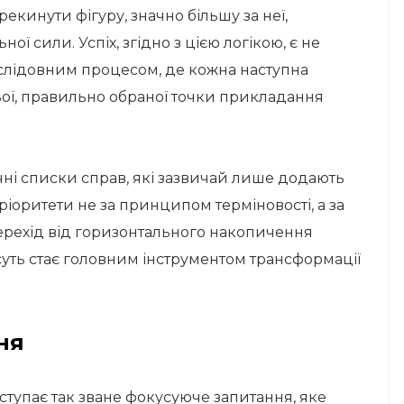
екинути фігуру, значно більшу за неї,
ї сили. Успіх, згідно з цією логікою, є не
слідовним процесом, де кожна наступна
ої, правильно обраної точки прикладання
і списки справ, які зазвичай лише додають
ріоритети не за принципом терміновості, а за
ерехід від горизонтального накопичення
уть стає головним інструментом трансформації
ня
ступає так зване фокусуюче запитання, яке