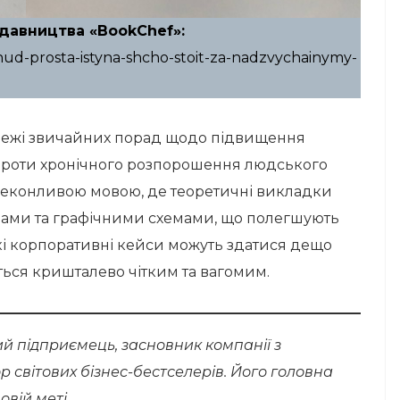
давництва «BookChef»:
hud-prosta-istyna-shcho-stoit-za-nadzvychainymy-
а межі звичайних порад щодо підвищення
 проти хронічного розпорошення людського
реконливою мовою, де теоретичні викладки
дами та графічними схемами, що полегшують
кі корпоративні кейси можуть здатися дещо
ься кришталево чітким та вагомим.
 підприємець, засновник компанії з
тор світових бізнес-бестселерів. Його головна
вій меті.