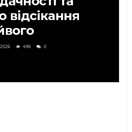
дачності та
о відсікання
йвого
 2026
496
0