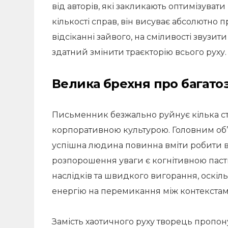
від авторів, які закликають оптимізува
кількості справ, він висуває абсолютно п
відсіканні зайвого, на сміливості звузит
здатний змінити траєкторію всього руху.
Велика брехня про багато
Письменник безжально руйнує кілька сті
корпоративною культурою. Головним об’
успішна людина повинна вміти робити в
розпорошення уваги є когнітивною паст
наслідків та швидкого вигорання, оскі
енергію на перемикання між контекстам
Замість хаотичного руху творець пропон