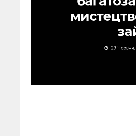
багатоза
мистецтв
за
29 Червня,