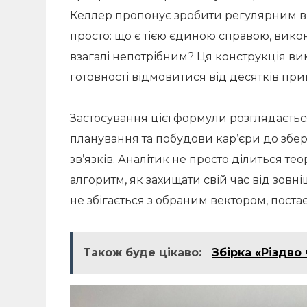
Келлер пропонує зробити регулярним в
просто: що є тією єдиною справою, вико
взагалі непотрібним? Ця конструкція вим
готовності відмовитися від десятків пр
Застосування цієї формули розглядається
планування та побудови кар’єри до збе
зв’язків. Аналітик не просто ділиться т
алгоритм, як захищати свій час від зовні
не збігається з обраним вектором, постає
Також буде цікаво:
Збірка «Різдво