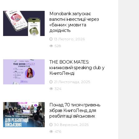
Monobank запускає
валютні інвестиції через
«банки»: умови та
дохідність
13 Лютого, 2026
528
THE BOOK MATES:
книжковий speaking club у
КнигоЛенді
21 Листопада, 2025
324
Понад 70 тисяч гривень
зібрав КнигоЛенд для
реабілітації військових
30 Вересня, 2025
476