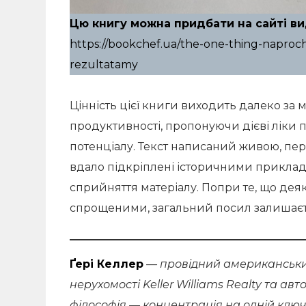
Цю книгу можна придбати на сайті ви
https://bookchef.ua/the-one-thing-naproc
rezultatamy
Цінність цієї книги виходить далеко з
продуктивності, пропонуючи дієві ліки
потенціалу. Текст написаний живою, пе
вдало підкріплені історичними прикла
сприйняття матеріалу. Попри те, що дея
спрощеними, загальний посил залишаєт
Ґері Келлер
— провідний американський
нерухомості Keller Williams Realty та ав
філософія — концентрація на одній ключо