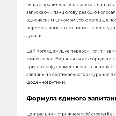
якщо її правильно встановити, здатна пер
запускаючи ланцюгову реакцію колосально
одночасним штурмом усіх фортець, а по
перемога логічно випливає з попереднь
зусиль.
Цей погляд змушує переосмислити звичн
тривожності. Видання вчить сортувати п
критерієм фундаментального впливу. П
завдань до вертикального занурення в с
щоденної рутини.
Формула єдиного запитан
Центральним стрижнем усієї стратегії ви