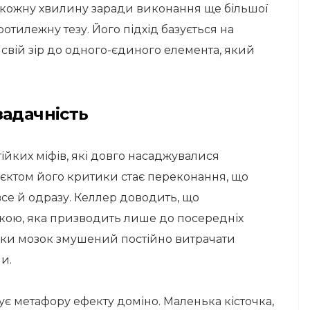
ти кожну хвилину заради виконання ще більшої
ротилежну тезу. Його підхід базується на
и свій зір до одного-єдиного елемента, який
задачність
йких міфів, які довго насаджувалися
єктом його критики стає переконання, що
се й одразу. Келлер доводить, що
кою, яка призводить лише до посередніх
льки мозок змушений постійно витрачати
и.
ує метафору ефекту доміно. Маленька кісточка,