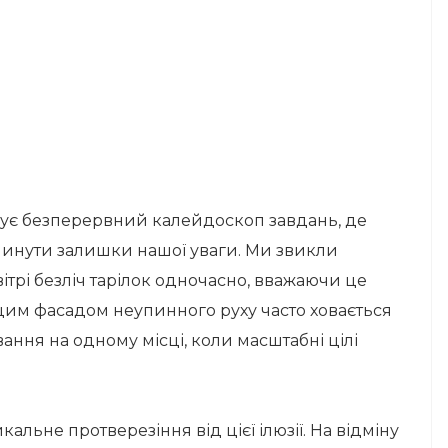
дує безперервний калейдоскоп завдань, де
линути залишки нашої уваги. Ми звикли
ітрі безліч тарілок одночасно, вважаючи це
 цим фасадом неупинного руху часто ховається
ання на одному місці, коли масштабні цілі
кальне протверезіння від цієї ілюзії. На відміну