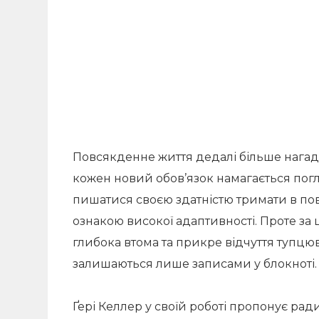
Повсякденне життя дедалі більше нага
кожен новий обов’язок намагається пог
пишатися своєю здатністю тримати в пов
ознакою високої адаптивності. Проте за
глибока втома та прикре відчуття тупцюв
залишаються лише записами у блокноті.
Ґері Келлер у своїй роботі пропонує ради