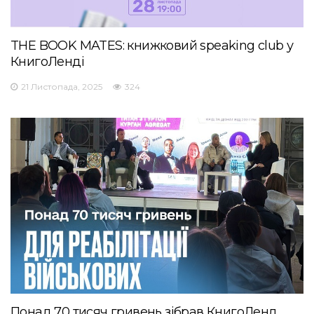
THE BOOK MATES: книжковий speaking club у
КнигоЛенді
21 Листопада, 2025
324
Понад 70 тисяч гривень зібрав КнигоЛенд