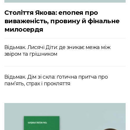
Століття Якова: епопея про
виваженість, провину й фінальне
милосердя
Відьмак. Лисячі Діти: де зникає межа між
звіром та грішником
Відьмак. Дім зі скла: ґотична притча про
пам’ять, страх і прокляття