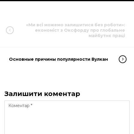
«Ми всі можемо залишитися без роботи»:
економіст з Оксфорду про глобальне
майбутнє праці
Основные причины популярности Вулкан
Залишити коментар