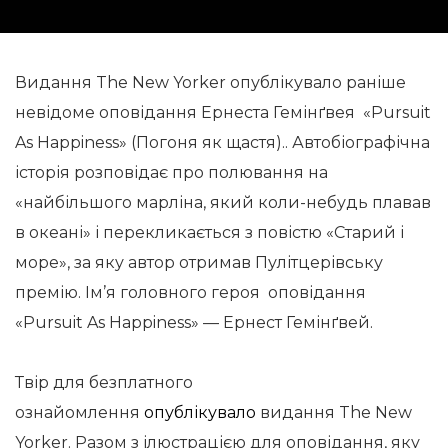
Видання The New Yorker опублікувало раніше
невідоме оповідання Ернеста Гемінґвея «Pursuit
As Happiness» (Погоня як щастя).. Автобіографічна
історія розповідає про полювання на
«найбільшого марліна, який коли-небудь плавав
в океані» і перекликається з повістю «Старий і
море», за яку автор отримав Пулітцерівську
премію. Ім’я головного героя оповідання
«Pursuit As Happiness» — Ернест Гемінґвей.
Твір для безплатного
ознайомлення
опублікувало
видання The New
Yorker. Разом з ілюстрацією для оповідання, яку