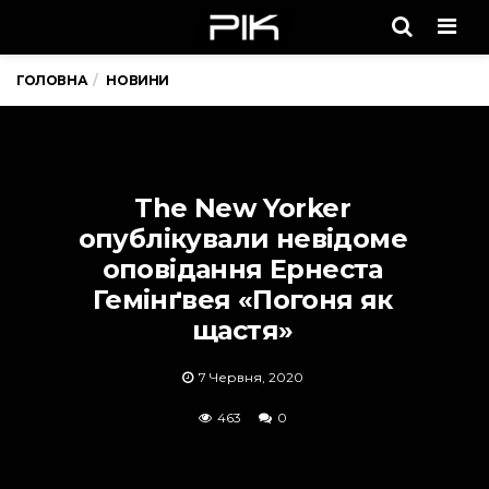
Men
ГОЛОВНА
НОВИНИ
The New Yorker
опублікували невідоме
оповідання Ернеста
Гемінґвея «Погоня як
щастя»
7 Червня, 2020
463
0