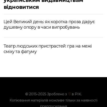
українським видавництвам
відновитися
Цей Великий день: як коротка проза дарує
душевну опору в часи випробувань
Театр людських пристрастей: гра на межі
сміху та фатуму
© 2015–2025 Зроблено з
в PIK.
♡
Копіювання матеріалів можливе тільки за наявності
гіперпосилання