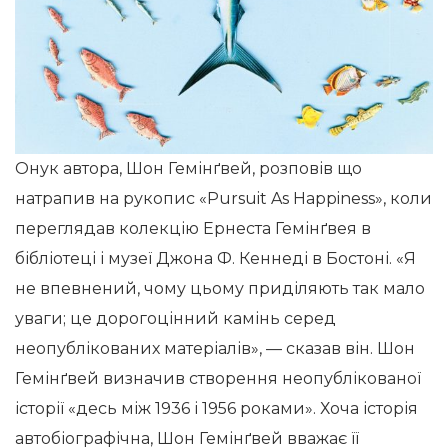
Онук автора, Шон Гемінґвей, розповів що
натрапив на рукопис «Pursuit As Happiness», коли
переглядав колекцію Ернеста Гемінґвея в
бібліотеці і музеї Джона Ф. Кеннеді в Бостоні. «Я
не впевнений, чому цьому приділяють так мало
уваги; це дорогоцінний камінь серед
неопублікованих матеріалів», — сказав він. Шон
Гемінґвей визначив створення неопублікованої
історії «десь між 1936 і 1956 роками». Хоча історія
автобіографічна, Шон Гемінґвей вважає її