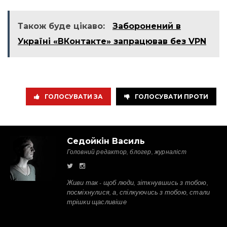
Також буде цікаво:
Заборонений в
Україні «ВКонтакте» запрацював без VPN
ГОЛОСУВАТИ ЗА
ГОЛОСУВАТИ ПРОТИ
Седойкін Василь
Головний редактор, блогер, журналіст
Живи так - щоб люди, зіткнувшись з тобою,
посміхнулися, а, спілкуючись з тобою, стали
трішки щасливіше