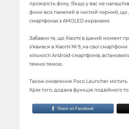
прозорість фону. Якщо у вас не налашто
фони всіх панелей в чистий чорний, що
смартфонах з AMOLED екранами.
Забавно те, що Xiaomi в даний момент п
з’явився в Xiaomi Mi 9, на свої смартфон
кількості Android-смартфонів, встанови
темної темою.
Також оновлення Poco Launcher містить 
Крім того, додана функція подвійного т
Share on Facebook