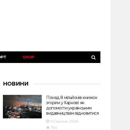
ОРТ
SHOP
НОВИНИ
Понад 8 мільйонів книжок
згоріли у Харкові: як
допомогти українським
видавництвам відновитися
5 Серпня, 2026
793