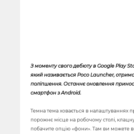
З моменту свого дебюту в Google Play S
який називається Poco Launcher, отрим
поліпшення. Останнє оновлення принос
смартфон з Android.
Темна тема ховається в налаштуваннях п
порожнє місце на робочому столі, клацну
побачите опцію «фони». Там ви можете ви