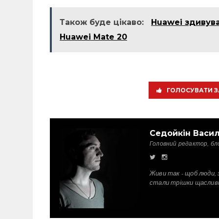
Також буде цікаво:
Huawei здивува
Huawei Mate 20
ГОЛОСУВАТИ З
Седойкін Васи
Головний редактор, бл
Живи так - щоб люди, 
стали трішки щаслив