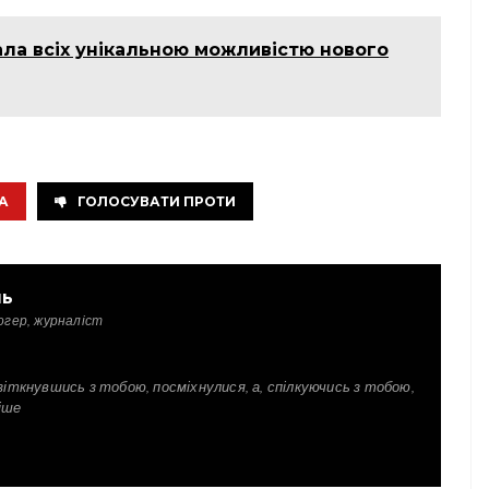
ла всіх унікальною можливістю нового
А
ГОЛОСУВАТИ ПРОТИ
ль
огер, журналіст
зіткнувшись з тобою, посміхнулися, а, спілкуючись з тобою,
іше