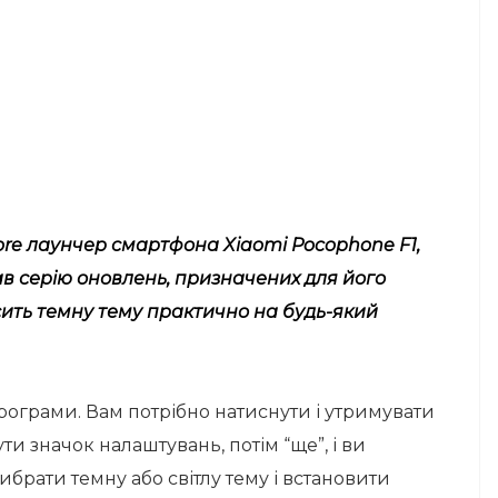
tore лаунчер смартфона Xiaomi Pocophone F1,
ав серію оновлень, призначених для його
ить темну тему практично на будь-який
рограми. Вам потрібно натиснути і утримувати
ти значок налаштувань, потім “ще”, і ви
брати темну або світлу тему і встановити