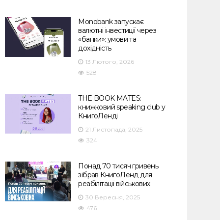
Monobank запускає
валютні інвестиції через
«банки»: умови та
дохідність
13 Лютого, 2026
528
THE BOOK MATES:
книжковий speaking club у
КнигоЛенді
21 Листопада, 2025
324
Понад 70 тисяч гривень
зібрав КнигоЛенд для
реабілітації військових
30 Вересня, 2025
476