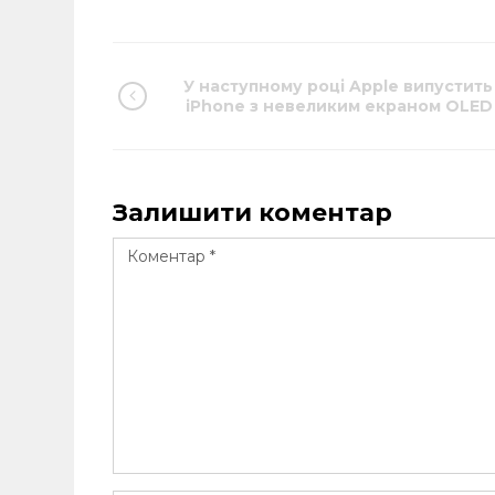
У наступному році Apple випустить
iPhone з невеликим екраном OLED
Залишити коментар