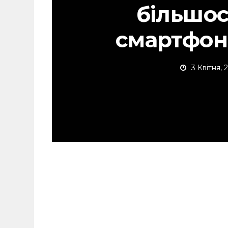
більшос
смартфоні
3 Квітня, 