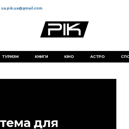
ua.pik.ua@gmail.com
ТУРИЗМ
КНИГИ
КІНО
АСТРО
СП
 тема для