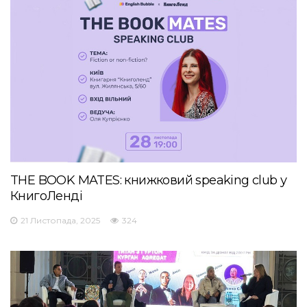
THE BOOK MATES: книжковий speaking club у
КнигоЛенді
21 Листопада, 2025
324