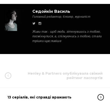
Седойкін Василь
Головний редактор, блогер, журналіст
Живи так - щоб люди, зіткнувшись з тобою,
посміхнулися, а, спілкуючись з тобою, стали
трішки щасливіше
Henley & Partners опублікувала свіжий
рейтинг паспортів
13 серіалів, які справді вражають