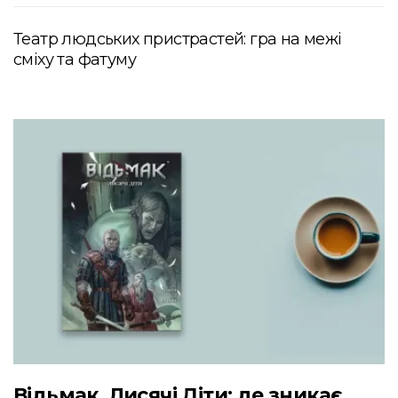
Театр людських пристрастей: гра на межі
сміху та фатуму
Відьмак. Лисячі Діти: де зникає