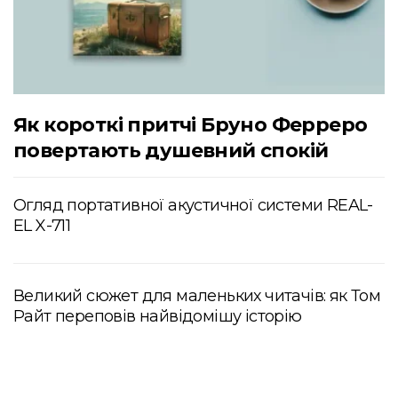
Як короткі притчі Бруно Ферреро
повертають душевний спокій
Огляд портативної акустичної системи REAL-
EL X-711
Великий сюжет для маленьких читачів: як Том
Райт переповів найвідомішу історію