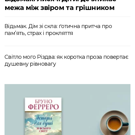
межа між звіром та грішником
Відьмак. Дім зі скла: ґотична притча про
пам’ять, страх і прокляття
Світло мого Різдва: як коротка проза повертає
душевну рівновагу