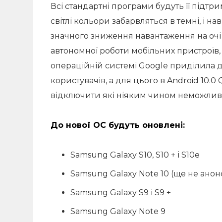
Всі стандартні програми будуть її підтр
світлі кольори забарвляться в темні, і н
значного зниження навантаження на очі у 
автономної роботи мобільних пристроїв,
операційній системі Google приділила 
користувачів, а для цього в Android 10.
відключити які ніяким чином неможлив
До нової ОС будуть оновлені:
Samsung Galaxy S10, S10 + і S10e
Samsung Galaxy Note 10 (ще не ано
Samsung Galaxy S9 і S9 +
Samsung Galaxy Note 9