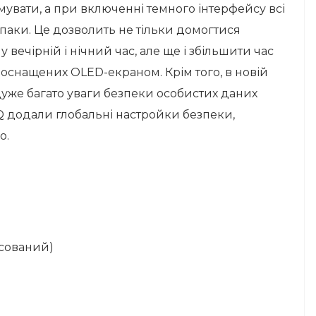
имувати, а при включенні темного інтерфейсу всі
авпаки. Це дозволить не тільки домогтися
вечірній і нічний час, але ще і збільшити час
 оснащених OLED-екраном. Крім того, в новій
дуже багато уваги безпеки особистих даних
0 Q додали глобальні настройки безпеки,
о.
нсований)