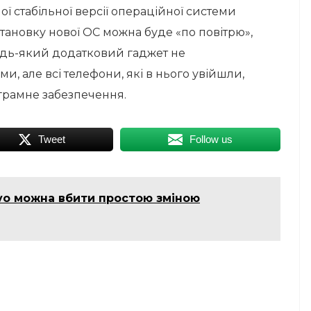
ної стабільної версії операційної системи
установку нової ОС можна буде «по повітрю»,
удь-який додатковий гаджет не
, але всі телефони, які в нього увійшли,
грамне забезпечення.
Tweet
Follow us
vo можна вбити простою зміною