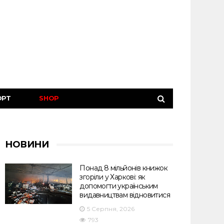
ОРТ
SHOP
НОВИНИ
Понад 8 мільйонів книжок
згоріли у Харкові: як
допомогти українським
видавництвам відновитися
5 Серпня, 2026
793