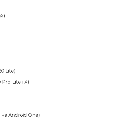
ий)
0 Lite)
o, Lite і X)
 на Android One)