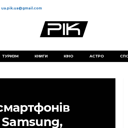
ua.pik.ua@gmail.com
ТУРИЗМ
КНИГИ
КІНО
АСТРО
СП
смартфонів
, Samsung,