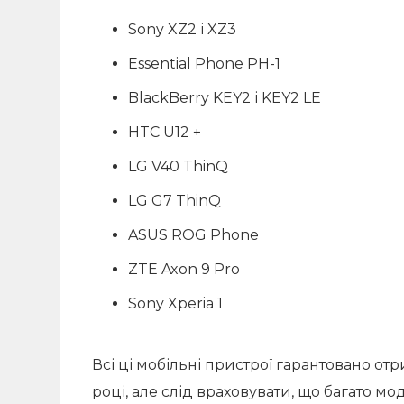
Sony XZ2 і XZ3
Essential Phone PH-1
BlackBerry KEY2 і KEY2 LE
HTC U12 +
LG V40 ThinQ
LG G7 ThinQ
ASUS ROG Phone
ZTE Axon 9 Pro
Sony Xperia 1
Всі ці мобільні пристрої гарантовано от
році, але слід враховувати, що багато м