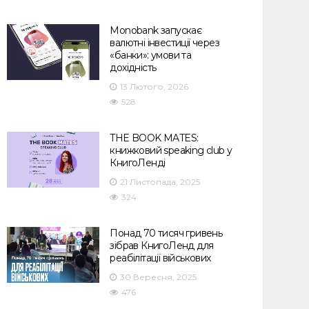
Monobank запускає
валютні інвестиції через
«банки»: умови та
дохідність
13 Лютого, 2026
528
THE BOOK MATES:
книжковий speaking club у
КнигоЛенді
21 Листопада, 2025
324
Понад 70 тисяч гривень
зібрав КнигоЛенд для
реабілітації військових
30 Вересня, 2025
476