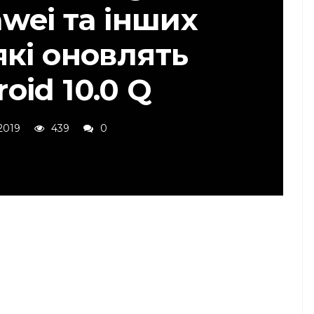
awei та інших
які оновлять
oid 10.0 Q
2019
439
0