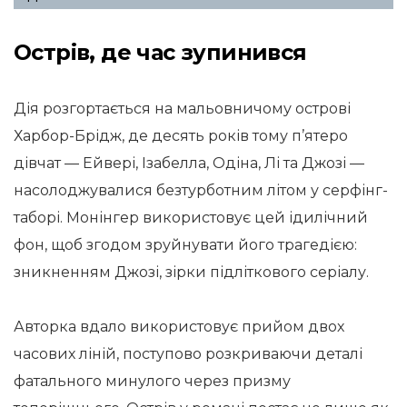
Острів, де час зупинився
Дія розгортається на мальовничому острові
Харбор-Брідж, де десять років тому п’ятеро
дівчат — Ейвері, Ізабелла, Одіна, Лі та Джозі —
насолоджувалися безтурботним літом у серфінг-
таборі. Монінгер використовує цей ідилічний
фон, щоб згодом зруйнувати його трагедією:
зникненням Джозі, зірки підліткового серіалу.
Авторка вдало використовує прийом двох
часових ліній, поступово розкриваючи деталі
фатального минулого через призму