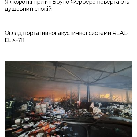
Як короткі притчі Бруно Ферреро повертають
душевний спокій
Огляд портативної акустичної системи REAL-
EL X-711