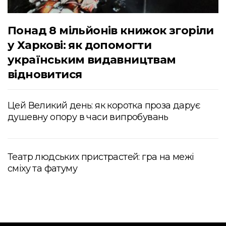
Понад 8 мільйонів книжок згоріли
у Харкові: як допомогти
українським видавництвам
відновитися
Цей Великий день: як коротка проза дарує
душевну опору в часи випробувань
Театр людських пристрастей: гра на межі
сміху та фатуму