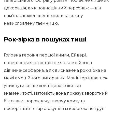
теперішнього. Острів у романі постає не лише як
декорація, а як повноцінний персонаж — він
пам’ятає кожен шепіт хвиль та кожну
невисловлену таємницю.
Рок-зірка в пошуках тиші
Головна героїня першої книги, Ейвері,
повертається на острів не як та мрійлива
дівчина-серферка, а як виснажена рок-зірка на
межі емоційного вигорання. Монінгер вдається
уникнути кліше «глянцевого життя»
знаменитості. Натомість вона показує зворотний
бік слави: порожнечу, творчу кризу та
нестерпний тягар стосунків із колегою по групі