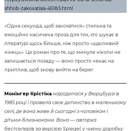
shhob-zakoxatisia-45183.html
«Одна секунда, щоб закохатися» стильна та
емоційно насичена проза для тих, хто шукає в
літературі щось більше, ніж просто «щасливий
кінець». Це роман про те, що минуле ніколи не
залишається позаду — воно просто чекає на
приплив, щоб знову вийти на берег.
Монінгер Крістіна
народилася у Вюрцбурзі в
1985 році і провела своє дитинство в маленькому
селі, де вона живе й сьогодні з чоловіком і
дітьми-близнюками. Вона — авторка
бестселерів за версією Spiegel, у чиєму доробку