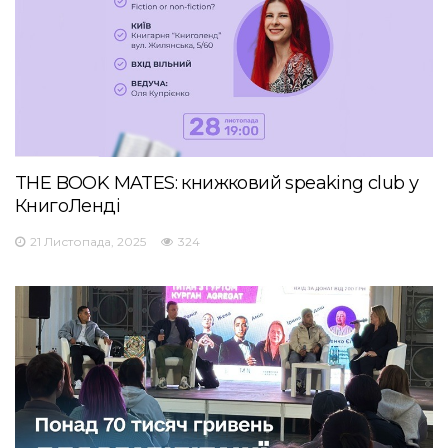
THE BOOK MATES: книжковий speaking club у
КнигоЛенді
21 Листопада, 2025
324