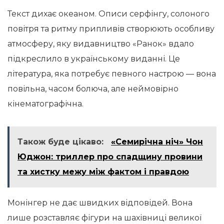
Текст дихає океаном. Описи серфінгу, солоного
повітря та ритму припливів створюють особливу
атмосферу, яку видавництво «Ранок» вдало
підкреслило в українському виданні. Це
література, яка потребує певного настрою — вона
повільна, часом болюча, але неймовірно
кінематографічна.
Також буде цікаво:
«Семирічна ніч» Чон
Юджон: триллер про спадщину провини
та хистку межу між фактом і правдою
Монінгер не дає швидких відповідей. Вона
лише розставляє фігури на шахівниці великої