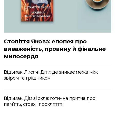
Століття Якова: епопея про
виваженість, провину й фінальне
милосердя
Відьмак. Лисячі Діти: де зникає межа між
звіром та грішником
Відьмак. Дім зі скла: ґотична притча про
пам’ять, страх і прокляття