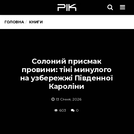
Men
ГОЛОВНА
КНИГИ
Солоний присмак
провини: тіні минулого
на узбережжі Південної
Кароліни
13 Січня, 2026
603
0