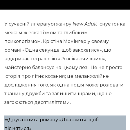
У сучасній літературі жанру
New Adult
існує тонка
межа між ескапізмом та глибоким
психологізмом. Крістіна Монінгер у своєму
романі «Одна секунда, щоб закохатися», що
відкриває тетралогію «Розсікаючи хвилі»,
майстерно балансує на цьому лезі. Це не просто
історія про літнє кохання; це меланхолійне
дослідження того, як одна подія може розірвати
тканину дружби та залишити шрами, що не
загоюються десятиліттями.
➡
Друга книга роману «Два життя, щоб
піднятися»