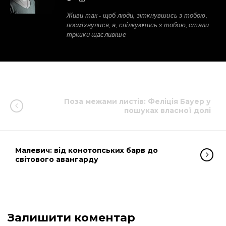
Живи так - щоб люди, зіткнувшись з тобою,
посміхнулися, а, спілкуючись з тобою, стали
трішки щасливіше
Поза межами листів: Феліція Бауер у
пошуках власної долі
Малевич: від конотопських барв до
світового авангарду
Залишити коментар