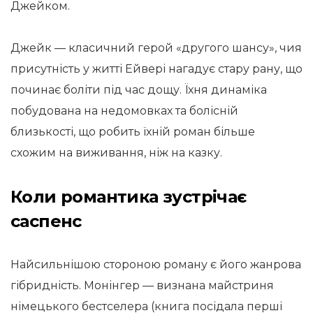
Джейком.
Джейк — класичний герой «другого шансу», чия
присутність у житті Ейвері нагадує стару рану, що
починає боліти під час дощу. Їхня динаміка
побудована на недомовках та болісній
близькості, що робить їхній роман більше
схожим на виживання, ніж на казку.
Коли романтика зустрічає
саспенс
Найсильнішою стороною роману є його жанрова
гібридність. Монінгер — визнана майстриня
німецького бестселера (книга посідала перші