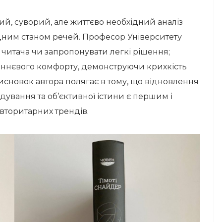
й, суворий, але життєво необхідний аналіз
дним станом речей. Професор Університету
 читача чи запропонувати легкі рішення;
леннєвого комфорту, демонструючи крихкість
висновок автора полягає в тому, що відновлення
ідування та об’єктивної істини є першим і
торитарних трендів.