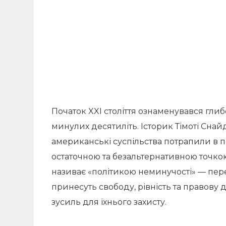
Початок XXI століття ознаменувався гли
минулих десятиліть. Історик Тімоті Снайд
американські суспільства потрапили в пс
остаточною та безальтернативною точко
називає «політикою неминучості» — пе
принесуть свободу, рівність та правов
зусиль для їхнього захисту.