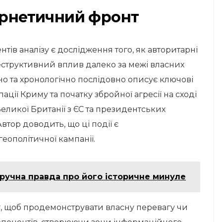
бернетичний фронт
ів аналізу є дослідження того, як авторитарні
труктивний вплив далеко за межі власних
о та хронологічно послідовно описує ключові
упації Криму та початку збройної агресії на сході
ликої Британії з ЄС та президентських
тор доводить, що ці події є
еополітичної кампанії.
зручна правда про його історичне минуле
у, щоб продемонструвати власну перевагу чи