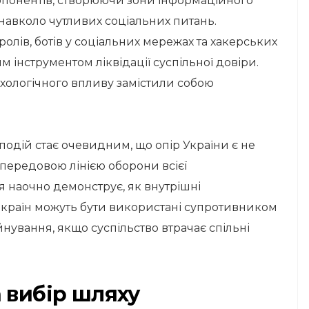
 опонентів, створюючи зони інформаційного
 навколо чутливих соціальних питань.
лів, ботів у соціальних мережах та хакерських
інструментом ліквідації суспільної довіри.
ихологічного впливу замістили собою
одій стає очевидним, що опір України є не
 передовою лінією оборони всієї
 наочно демонструє, як внутрішні
країн можуть бути використані супротивником
нування, якщо суспільство втрачає спільні
 вибір шляху