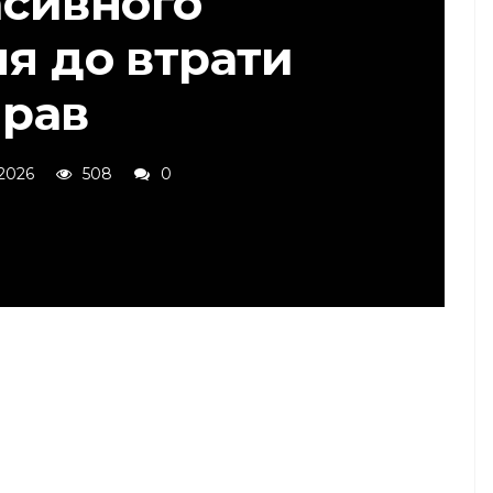
асивного
ня до втрати
прав
 2026
508
0