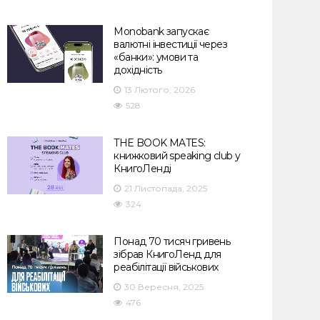
Monobank запускає
валютні інвестиції через
«банки»: умови та
дохідність
13 Лютого, 2026
528
THE BOOK MATES:
книжковий speaking club у
КнигоЛенді
21 Листопада, 2025
324
Понад 70 тисяч гривень
зібрав КнигоЛенд для
реабілітації військових
30 Вересня, 2025
476