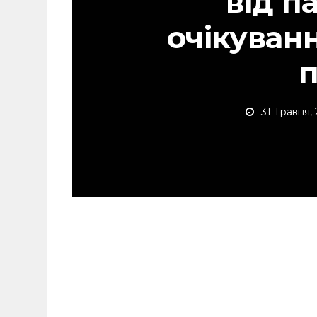
від п
очікуван
31 Травня,