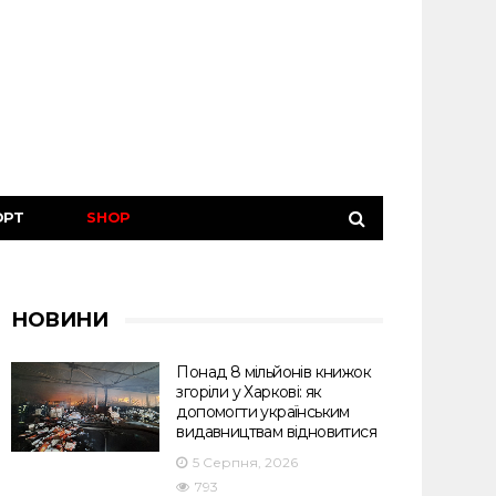
ОРТ
SHOP
НОВИНИ
Понад 8 мільйонів книжок
згоріли у Харкові: як
допомогти українським
видавництвам відновитися
5 Серпня, 2026
793