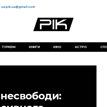
ua.pik.ua@gmail.com
ТУРИЗМ
КНИГИ
КІНО
АСТРО
СП
 несвободи: