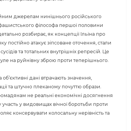
ейним джерелам нинішнього російського
 фашистського філософа першої половини
детально розбирає, як концепції Ільїна про
яку постійно атакує зіпсоване оточення, стали
усідів та тотальних внутрішніх репресій. Це
уле на руйнівну зброю проти теперішнього.
а об’єктивні дані втрачають значення,
ції та штучно плеканому почуттю образи.
ромадянам не реальні економічні досягнення
у участь у видовищах вічної боротьби проти
воляє консервувати колосальну нерівність та