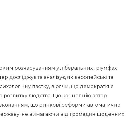
боким розчаруванням у ліберальних тріумфах
ер досліджує та аналізує, як європейські та
ихологічну пастку, вірячи, що демократія є
ю розвитку людства. Цю концепцію автор
реконанням, що ринкові реформи автоматично
у державу, не вимагаючи від громадян щоденних