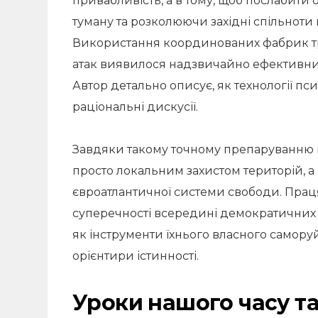
привабливість, а в тому, щоб послабити
туману та розколюючи західні спільноти
Використання координованих фабрик тро
атак виявилося надзвичайно ефективним 
Автор детально описує, як технології пс
раціональні дискусії.
Завдяки такому точному препаруванню п
просто локальним захистом територій, а
євроатлантичної системи свободи. Праця
суперечності всередині демократичних 
як інструменти їхнього власного саморуй
орієнтири істинності.
Уроки нашого часу та