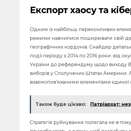
Експорт хаосу та кі
Одним із найбільш переконливих елемент
режими навчилися поширювати свій дес
географічних кордонів. Снайдер детальн
події періоду з 2014 по 2016 роки: від ок
України до референдуму щодо виходу Ве
виборів у Сполучених Штатах Америки. Ав
взаємопов’язаними елементами єдиної г
Також буде цікаво:
Патріархат: не
Стратегія руйнування полягала не в том