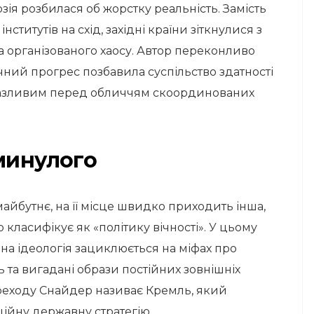
юзія розбилася об жорстку реальність. Замість
титутів на схід, західні країни зіткнулися з
 організованого хаосу. Автор переконливо
чний прогрес позбавила суспільство здатності
разливим перед обличчям скоординованих
минулого
айбутнє, на її місце швидко приходить інша,
 класифікує як «політику вічності». У цьому
вна ідеологія зациклюється на міфах про
 та вигадані образи постійних зовнішніх
реходу Снайдер називає Кремль, який
ційну державну стратегію.