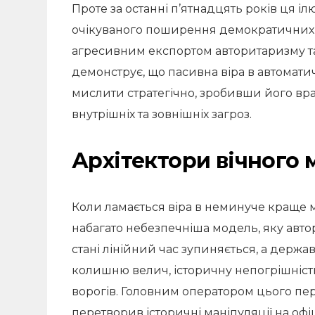
Проте за останні п’ятнадцять років ця іл
очікуваного поширення демократичних інс
агресивним експортом авторитаризму та
демонструє, що пасивна віра в автомати
мислити стратегічно, зробивши його в
внутрішніх та зовнішніх загроз.
Архітектори вічного 
Коли ламається віра в неминуче краще м
набагато небезпечніша модель, яку автор
стані лінійний час зупиняється, а держа
колишню велич, історичну непогрішність
ворогів. Головним оператором цього пе
перетворив історичні маніпуляції на офі