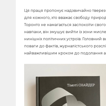
Ця праця пропонує надзвичайно тверези
для кожного, хто вважає свободу приро
Торонто не намагається заспокоїти свого
навпаки, він змушує вийти із зони мис
нинішніх політичних устроїв. Головний 
поваги до фактів, журналістського розсл
найважливішим кроком до подолання ав