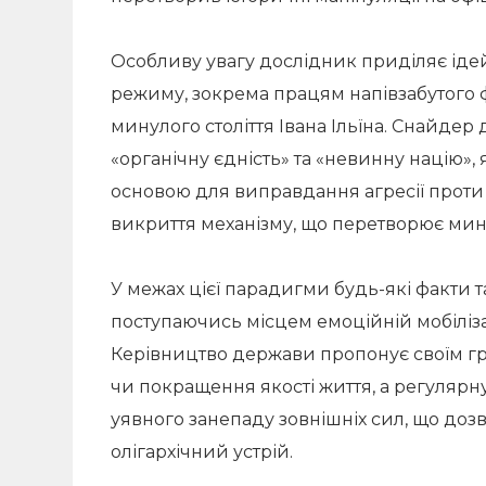
Особливу увагу дослідник приділяє ід
режиму, зокрема працям напівзабутого
минулого століття Івана Ільїна. Снайдер 
«органічну єдність» та «невинну націю», 
основою для виправдання агресії проти с
викриття механізму, що перетворює мин
У межах цієї парадигми будь-які факти т
поступаючись місцем емоційній мобіліза
Керівництво держави пропонує своїм г
чи покращення якості життя, а регулярн
уявного занепаду зовнішніх сил, що доз
олігархічний устрій.