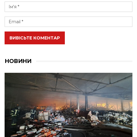
ВИВІСЬТЕ КОМЕНТАР
НОВИНИ