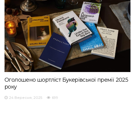
Оголошено шортліст Букерівської премії 2025
року
24 Вересня, 2025
699