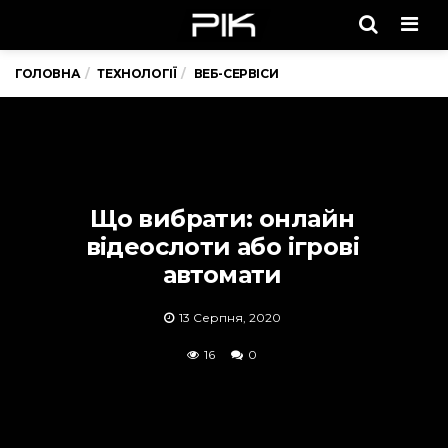
Men
ГОЛОВНА
ТЕХНОЛОГІЇ
ВЕБ-СЕРВІСИ
Що вибрати: онлайн
відеослоти або ігрові
автомати
13 Серпня, 2020
16
0