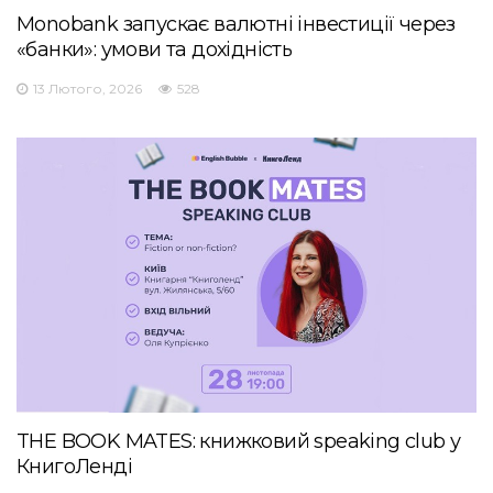
Monobank запускає валютні інвестиції через
«банки»: умови та дохідність
13 Лютого, 2026
528
THE BOOK MATES: книжковий speaking club у
КнигоЛенді