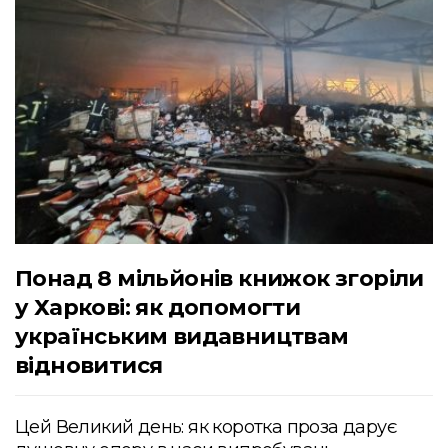
Понад 8 мільйонів книжок згоріли
у Харкові: як допомогти
українським видавництвам
відновитися
Цей Великий день: як коротка проза дарує