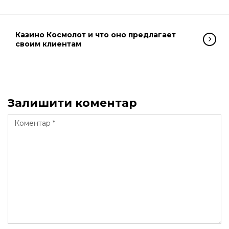
Казино Космолот и что оно предлагает
своим клиентам
Залишити коментар