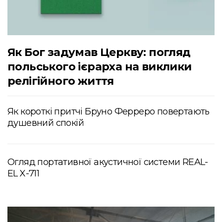
Як Бог задумав Церкву: погляд
польського ієрарха на виклики
релігійного життя
Як короткі притчі Бруно Ферреро повертають
душевний спокій
Огляд портативної акустичної системи REAL-
EL X-711