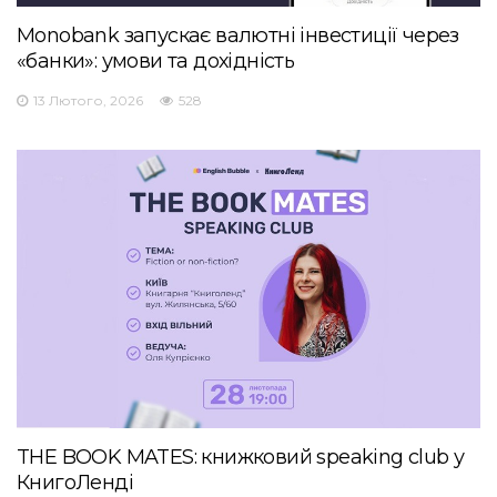
Monobank запускає валютні інвестиції через
«банки»: умови та дохідність
13 Лютого, 2026
528
THE BOOK MATES: книжковий speaking club у
КнигоЛенді