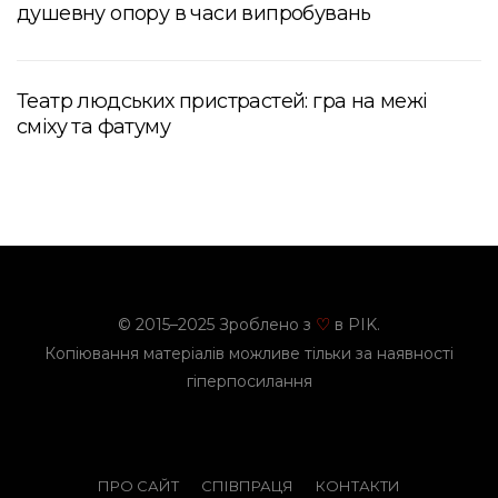
душевну опору в часи випробувань
Театр людських пристрастей: гра на межі
сміху та фатуму
© 2015–2025 Зроблено з
в PIK.
♡
Копіювання матеріалів можливе тільки за наявності
гіперпосилання
ПРО САЙТ
СПІВПРАЦЯ
КОНТАКТИ