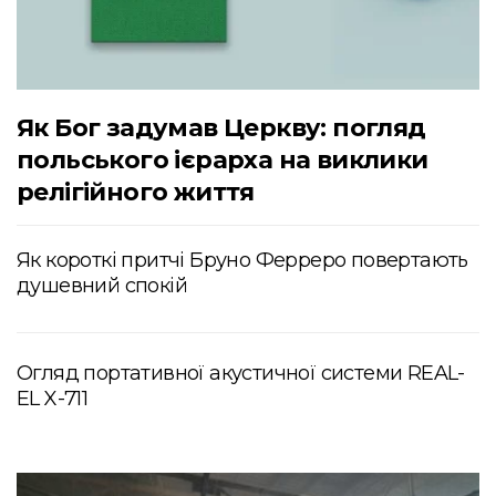
Як Бог задумав Церкву: погляд
польського ієрарха на виклики
релігійного життя
Як короткі притчі Бруно Ферреро повертають
душевний спокій
Огляд портативної акустичної системи REAL-
EL X-711