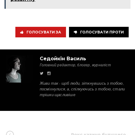
ГОЛОСУВАТИ ЗА
ГОЛОСУВАТИ ПРОТИ
Седойкін Василь
Головний редактор, блогер, журналіст
Живи так - щоб люди, зіткнувшись з тобою,
посміхнулися, а, спілкуючись з тобою, стали
трішки щасливіше
Рокс казино будущего