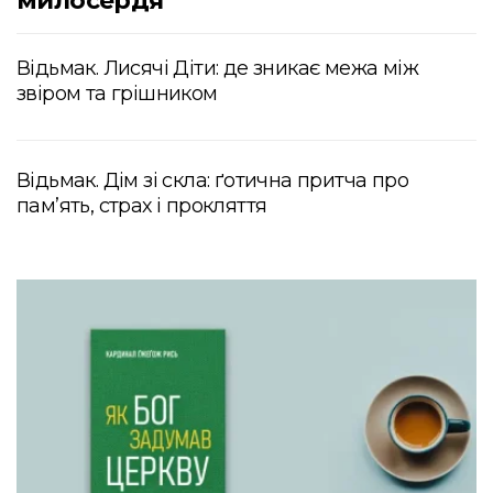
милосердя
Відьмак. Лисячі Діти: де зникає межа між
звіром та грішником
Відьмак. Дім зі скла: ґотична притча про
пам’ять, страх і прокляття