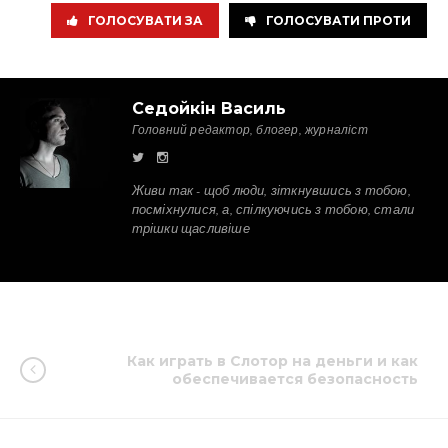
ГОЛОСУВАТИ ЗА
ГОЛОСУВАТИ ПРОТИ
Седойкін Василь
Головний редактор, блогер, журналіст
Живи так - щоб люди, зіткнувшись з тобою,
посміхнулися, а, спілкуючись з тобою, стали
трішки щасливіше
Как играть в Слотор на деньги и как
обеспечивается безопасность