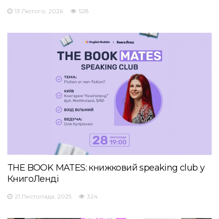
13 Лютого, 2026
528
THE BOOK MATES: книжковий speaking club у
КнигоЛенді
21 Листопада, 2025
324