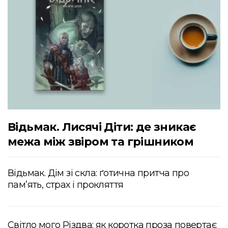
Відьмак. Лисячі Діти: де зникає
межа між звіром та грішником
Відьмак. Дім зі скла: ґотична притча про
пам’ять, страх і прокляття
Світло мого Різдва: як коротка проза повертає