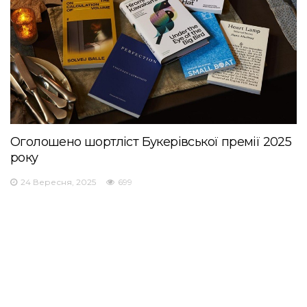
Оголошено шортліст Букерівської премії 2025
року
24 Вересня, 2025
699