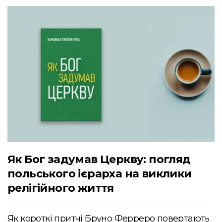
Як Бог задумав Церкву: погляд
польського ієрарха на виклики
релігійного життя
Як короткі притчі Бруно Ферреро повертають