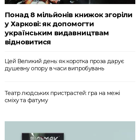
Понад 8 мільйонів книжок згоріли
у Харкові: як допомогти
українським видавництвам
відновитися
Цей Великий день: як коротка проза дарує
душевну опору в часи випробувань
Театр людських пристрастей: гра на межі
сміху та фатуму