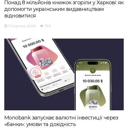
Понад 8 мільйонів книжок згоріли у Харкові: як
допомогти українським видавництвам
відновитися
5 Серпня, 2026
793
Monobank запускає валютні інвестиції через
«банки»: умови та дохідність