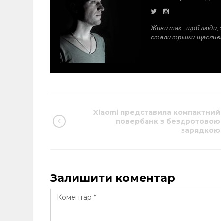
Живи так - щоб люди, 
стали трішки щаслив
Xiaomi представила компактний
повербанк з бездротовою
зарядкою
Залишити коментар