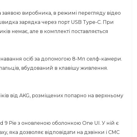
За заявою виробника, в режимі перегляду відео
швидка зарядка через порт USB Type-C. При
ків немає, але в комплекті поставляється
знавання осіб за допомогою 8-Мп селф-камери.
пальців, вбудований в клавішу живлення.
міків від AKG, розміщених попарно на верхньому
 9 Pie з оновленою оболонкою One UI. У ній є
axy, яка дозволяє відповідати на дзвінки і СМС