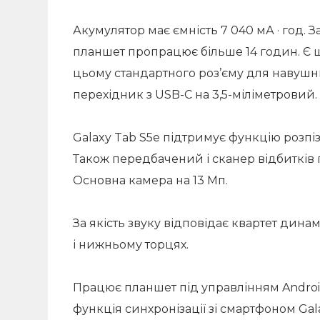
Акумулятор має ємність 7 040 мА · год. 
планшет пропрацює більше 14 годин. Є 
цьому стандартного роз’єму для навушни
перехідник з USB-C на 3,5-міліметровий.
Galaxy Tab S5e підтримує функцію розпі
Також передбачений і сканер відбитків 
Основна камера на 13 Мп.
За якість звуку відповідає квартет дина
і нижньому торцях.
Працює планшет під управлінням Android
функція синхронізації зі смартфоном Gal