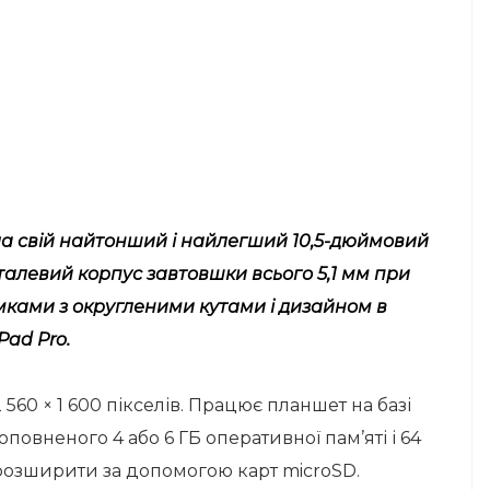
а свій найтонший і найлегший 10,5-дюймовий
талевий корпус завтовшки всього 5,1 мм при
мками з округленими кутами і дизайном в
Pad Pro.
560 × 1 600 пікселів. Працює планшет на базі
овненого 4 або 6 ГБ оперативної пам’яті і 64
а розширити за допомогою карт microSD.