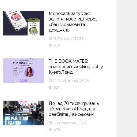
Monobank запускає
валютні інвестиції через
«банки»: умови та
дохідність
13 Лютого, 2026
528
THE BOOK MATES:
книжковий speaking club у
КнигоЛенді
21 Листопада, 2025
324
Понад 70 тисяч гривень
зібрав КнигоЛенд для
реабілітації військових
30 Вересня, 2025
476