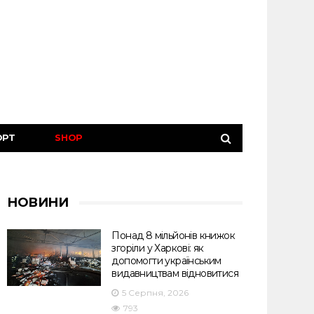
ОРТ
SHOP
НОВИНИ
Понад 8 мільйонів книжок
згоріли у Харкові: як
допомогти українським
видавництвам відновитися
5 Серпня, 2026
793