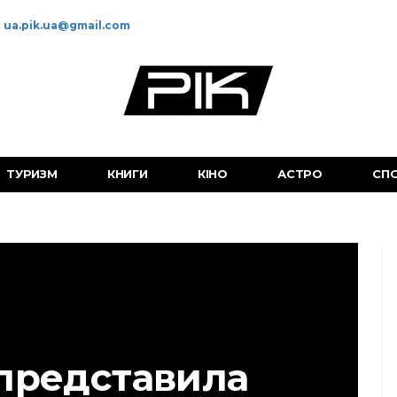
ua.pik.ua@gmail.com
ТУРИЗМ
КНИГИ
КІНО
АСТРО
СП
представила