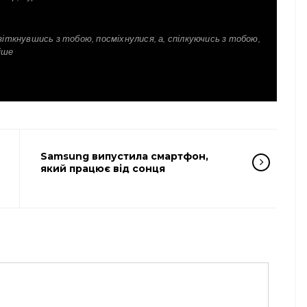
зіткнувшись з тобою, посміхнулися, а, спілкуючись з тобою,
іше
Samsung випустила смартфон,
який працює від сонця