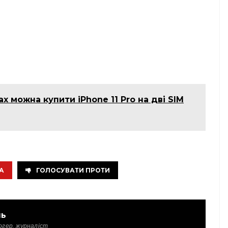
х можна купити iPhone 11 Pro на дві SIM
А
ГОЛОСУВАТИ ПРОТИ
ль
огер, журналіст