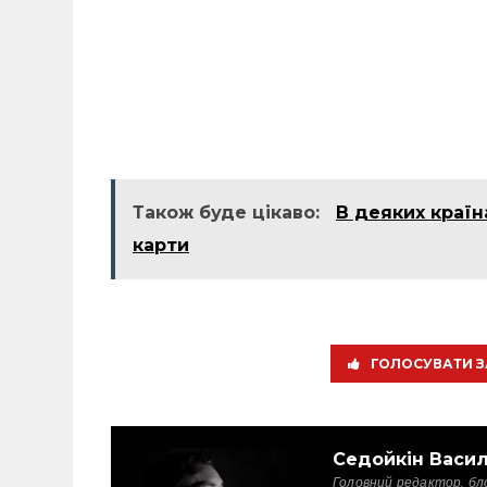
Також буде цікаво:
В деяких країна
карти
ГОЛОСУВАТИ З
Седойкін Васи
Головний редактор, бл