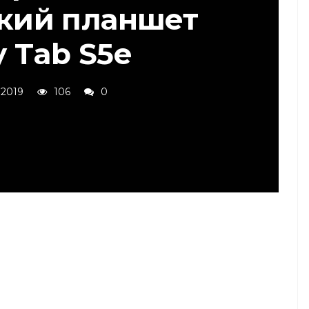
нкий планшет
y Tab S5e
 2019
106
0