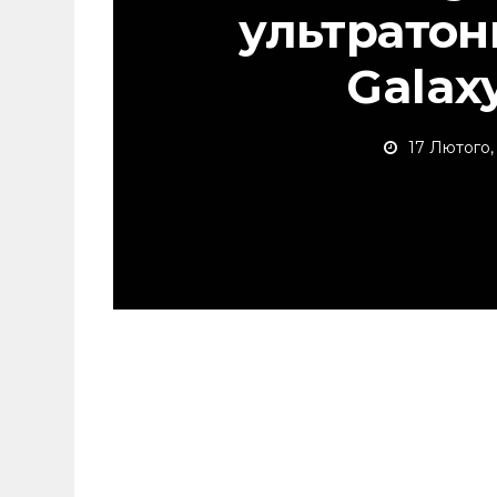
ультрато
Galax
17 Лютого,