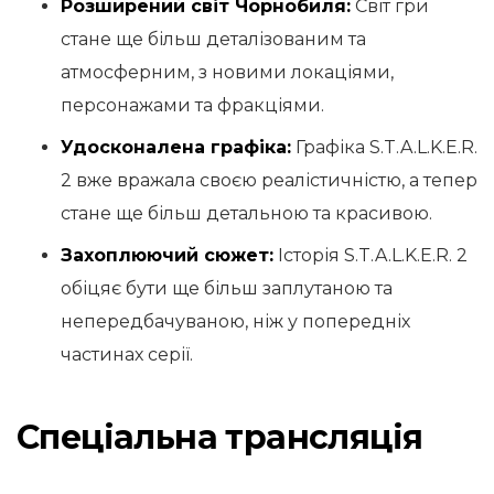
Розширений світ Чорнобиля:
Світ гри
стане ще більш деталізованим та
атмосферним, з новими локаціями,
персонажами та фракціями.
Удосконалена графіка:
Графіка S.T.A.L.K.E.R.
2 вже вражала своєю реалістичністю, а тепер
стане ще більш детальною та красивою.
Захоплюючий сюжет:
Історія S.T.A.L.K.E.R. 2
обіцяє бути ще більш заплутаною та
непередбачуваною, ніж у попередніх
частинах серії.
Спеціальна трансляція