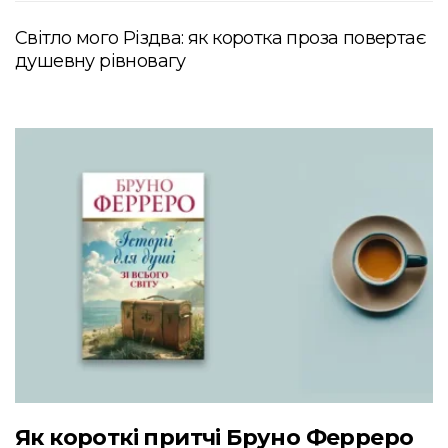
Світло мого Різдва: як коротка проза повертає
душевну рівновагу
Як короткі притчі Бруно Ферреро