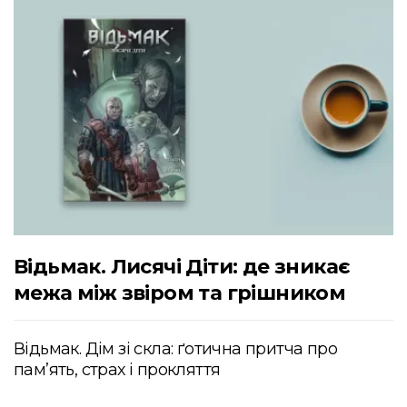
Відьмак. Лисячі Діти: де зникає
межа між звіром та грішником
Відьмак. Дім зі скла: ґотична притча про
пам’ять, страх і прокляття