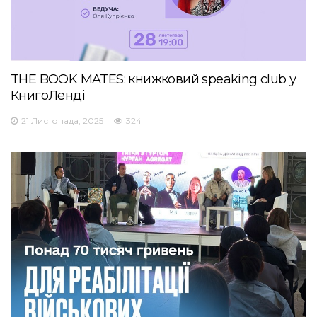
THE BOOK MATES: книжковий speaking club у
КнигоЛенді
21 Листопада, 2025
324