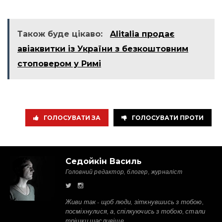
Також буде цікаво:
Alitalia продає
авіаквитки із України з безкоштовним
стоповером у Римі
ГОЛОСУВАТИ ЗА
ГОЛОСУВАТИ ПРОТИ
Седойкін Василь
Головний редактор, блогер, журналіст
Живи так - щоб люди, зіткнувшись з тобою,
посміхнулися, а, спілкуючись з тобою, стали
трішки щасливіше