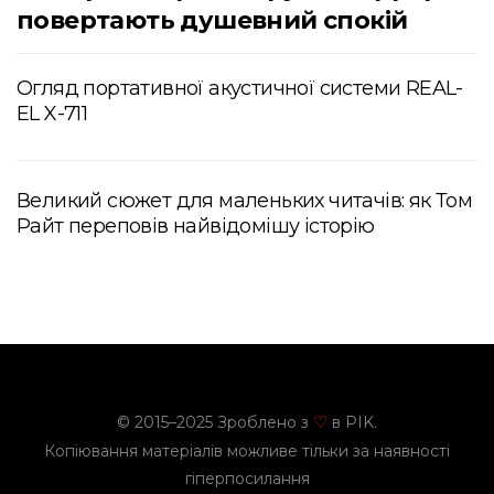
повертають душевний спокій
Огляд портативної акустичної системи REAL-
EL X-711
Великий сюжет для маленьких читачів: як Том
Райт переповів найвідомішу історію
© 2015–2025 Зроблено з
в PIK.
♡
Копіювання матеріалів можливе тільки за наявності
гіперпосилання