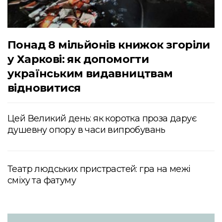
Понад 8 мільйонів книжок згоріли
у Харкові: як допомогти
українським видавництвам
відновитися
Цей Великий день: як коротка проза дарує
душевну опору в часи випробувань
Театр людських пристрастей: гра на межі
сміху та фатуму