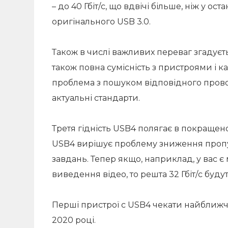
– до 40 Гбіт/с, що вдвічі більше, ніж у оста
оригінального USB 3.0.
Також в числі важливих переваг згадується
також повна сумісність з пристроями і 
проблема з пошуком відповідного провод
актуальні стандарти.
Третя гідність USB4 полягає в покращено
USB4 вирішує проблему зниження пропу
завдань. Тепер якщо, наприклад, у вас є 
виведення відео, то решта 32 Гбіт/с буду
Перші пристрої c USB4 чекати найближч
2020 році.