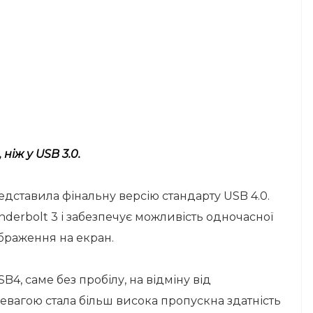
ніж у USB 3.0.
дставила фінальну версію стандарту USB 4.0.
derbolt 3 і забезпечує можливість одночасної
браження на екран.
4, саме без пробілу, на відміну від
евагою стала більш висока пропускна здатність