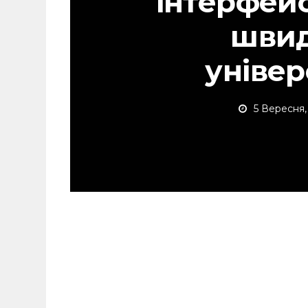
інтерфейс
швид
уніве
5 Вересня,