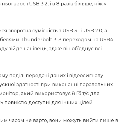
нньої версії USB 3.2, і в 8 разів більше, ніж у
 зворотна сумісність з USB 3.1 і USB 2.0, а
кабелями Thunderbolt 3. З переходом на USB4
у зійде нанівець, адже він об’єднує всі
му поділі передачі даних і відеосигналу –
скної здатності при виконанні паралельних
монітор, який використовує 8 Гбіт/с для
ть повністю доступні для інших цілей.
им часом не варто, вони можуть вийти лише в