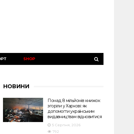
ОРТ
SHOP
НОВИНИ
Понад 8 мільйонів книжок
згоріли у Харкові: як
допомогти українським
видавництвам відновитися
5 Серпня, 2026
792