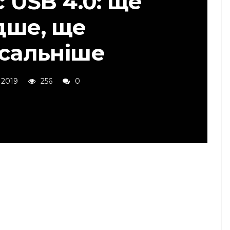
 USB 4.0: ще
ше, ще
рсальніше
 2019
256
0