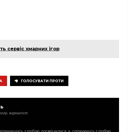
ть сервіс хмарних ігор
А
ГОЛОСУВАТИ ПРОТИ
ль
огер, журналіст
зіткнувшись з тобою, посміхнулися, а, спілкуючись з тобою,