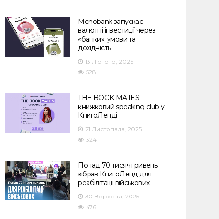
Monobank запускає
валютні інвестиції через
«банки»: умови та
дохідність
13 Лютого, 2026
528
THE BOOK MATES:
книжковий speaking club у
КнигоЛенді
21 Листопада, 2025
324
Понад 70 тисяч гривень
зібрав КнигоЛенд для
реабілітації військових
30 Вересня, 2025
476