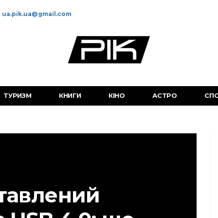
ua.pik.ua@gmail.com
ТУРИЗМ
КНИГИ
КІНО
АСТРО
СП
тавлений