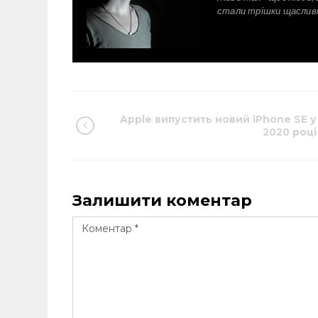
стали трішки щаслив
Apple випустить новий iPhone SE у
2020 році
Залишити коментар