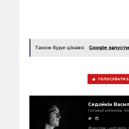
Також буде цікаво:
Google запусти
ГОЛОСУВАТИ З
Седойкін Васи
Головний редактор, бл
Живи так - щоб люди, 