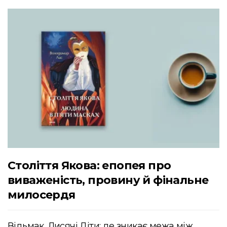
Століття Якова: епопея про
виваженість, провину й фінальне
милосердя
Відьмак. Лисячі Діти: де зникає межа між