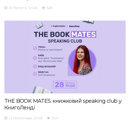
13 Лютого, 2026
528
THE BOOK MATES: книжковий speaking club у
КнигоЛенді
21 Листопада, 2025
324