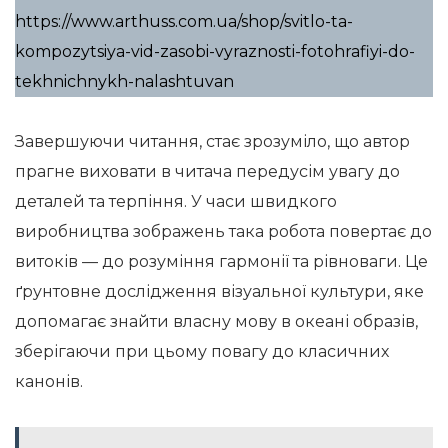
https://www.arthuss.com.ua/shop/svitlo-ta-
kompozytsiya-vid-zasobi-vyraznosti-fotohrafiyi-do-
tekhnichnykh-nalashtuvan
Завершуючи читання, стає зрозуміло, що автор
прагне виховати в читача передусім увагу до
деталей та терпіння. У часи швидкого
виробництва зображень така робота повертає до
витоків — до розуміння гармонії та рівноваги. Це
ґрунтовне дослідження візуальної культури, яке
допомагає знайти власну мову в океані образів,
зберігаючи при цьому повагу до класичних
канонів.