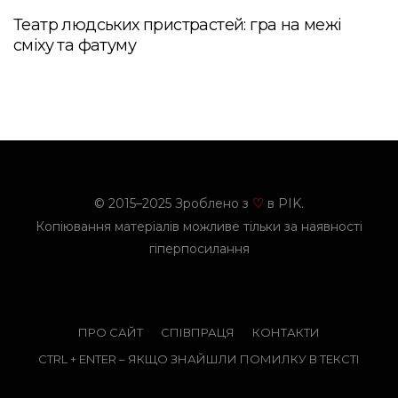
Театр людських пристрастей: гра на межі
сміху та фатуму
© 2015–2025 Зроблено з
в PIK.
♡
Копіювання матеріалів можливе тільки за наявності
гіперпосилання
ПРО САЙТ
СПІВПРАЦЯ
КОНТАКТИ
CTRL + ENTER – ЯКЩО ЗНАЙШЛИ ПОМИЛКУ В ТЕКСТІ