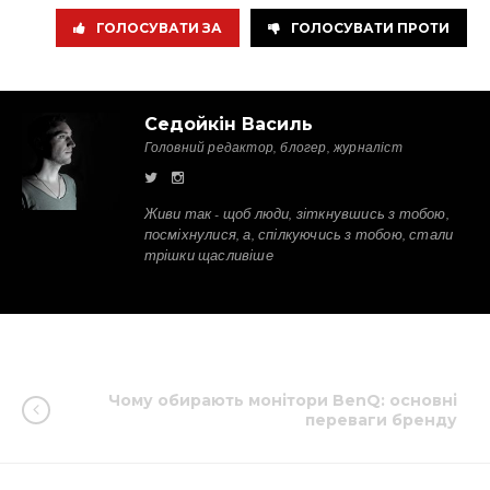
ГОЛОСУВАТИ ЗА
ГОЛОСУВАТИ ПРОТИ
Седойкін Василь
Головний редактор, блогер, журналіст
Живи так - щоб люди, зіткнувшись з тобою,
посміхнулися, а, спілкуючись з тобою, стали
трішки щасливіше
Чому обирають монітори BenQ: основні
переваги бренду