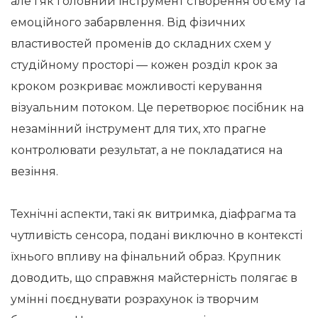
але і як головний інструмент створення об’єму та
емоційного забарвлення. Від фізичних
властивостей променів до складних схем у
студійному просторі — кожен розділ крок за
кроком розкриває можливості керування
візуальним потоком. Це перетворює посібник на
незамінний інструмент для тих, хто прагне
контролювати результат, а не покладатися на
везіння.
Технічні аспекти, такі як витримка, діафрагма та
чутливість сенсора, подані виключно в контексті
їхнього впливу на фінальний образ. Крупник
доводить, що справжня майстерність полягає в
умінні поєднувати розрахунок із творчим