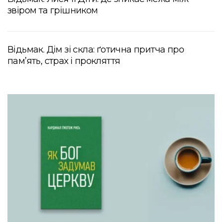
звіром та грішником
Відьмак. Дім зі скла: ґотична притча про
пам’ять, страх і прокляття