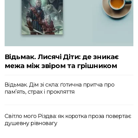
Відьмак. Лисячі Діти: де зникає
межа між звіром та грішником
Відьмак. Дім зі скла: ґотична притча про
пам’ять, страх і прокляття
Світло мого Різдва: як коротка проза повертає
душевну рівновагу