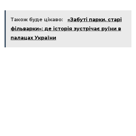
Також буде цікаво:
«Забуті парки, старі
фільварки»: де історія зустрічає руїни в
палацах України