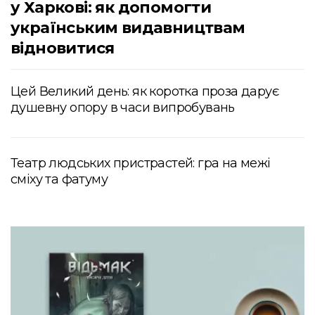
у Харкові: як допомогти
українським видавництвам
відновитися
Цей Великий день: як коротка проза дарує
душевну опору в часи випробувань
Театр людських пристрастей: гра на межі
сміху та фатуму