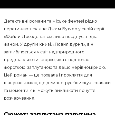
Детективні романи та міське фентезі рідко
перетинаються, але Джим Бутчер у своїй серії
«Файли Дрездена» сміливо поєднує ці два
жанри. У другій книзі, «Повня дурня», він
заглиблюється у світ надприродного,
представляючи історію, яка є водночас
жорсткою, заплутаною та дещо нерівномірною.
Цей роман — це похвала і прокляття для
шанувальників, що демонструє блискучі спалахи
та моменти, які можуть викликати почуття
розчарування.
Сюжет: заплутана павутина