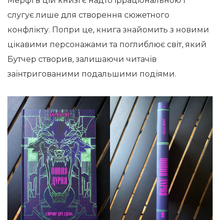
Мерфі в цій книзі є надто ірраціональною і
слугує лише для створення сюжетного
конфлікту. Попри це, книга знайомить з новими
цікавими персонажами та поглиблює світ, який
Бутчер створив, залишаючи читачів
заінтригованими подальшими подіями.