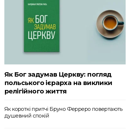
Як Бог задумав Церкву: погляд
польського ієрарха на виклики
релігійного життя
Як короткі притчі Бруно Ферреро повертають
душевний спокій