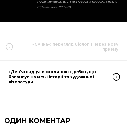
посміхнулися, а, спілкуючись з тобою, стали
трішки щасливіше
«Сучка»: перегляд біології через нову
призму
«Дев’ятнадцять сходинок»: дебют, що
балансує на межі історії та художньої
літератури
ОДИН КОМЕНТАР