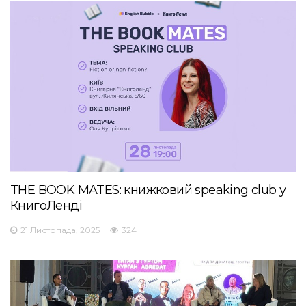
THE BOOK MATES: книжковий speaking club у
КнигоЛенді
21 Листопада, 2025
324