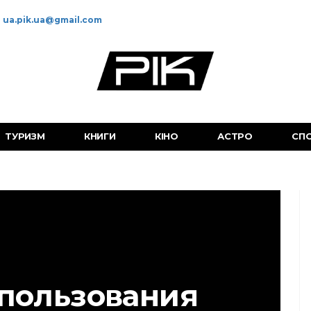
ua.pik.ua@gmail.com
ТУРИЗМ
КНИГИ
КІНО
АСТРО
СП
пользования