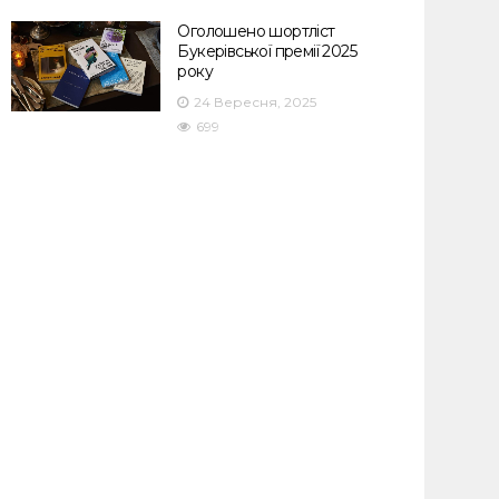
Оголошено шортліст
Букерівської премії 2025
року
24 Вересня, 2025
699