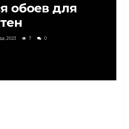
я обоев для
стен
да, 2023
7
0