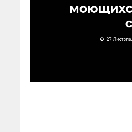
моющихс
27 Листопа