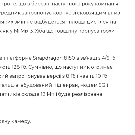
ро те, що в березні наступного року компанія
опередник запропонує корпус зі сковзящим вниз
яких змін не відбудеться і площа дисплея на
як у Mi Mix 3. Хіба що товщину корпуса трохи
платформа Snapdragon 8150 в зв’язці з 4/6 Гб
нують 128 Гб. Сумнівно, що наступник отримає
ий запропонував версії з 8 Гб і навіть 10 Гб
пальців, вбудований під екран, модем 5G і
датчиків складе 12 Мп і буде реалізована
оєну камеру.