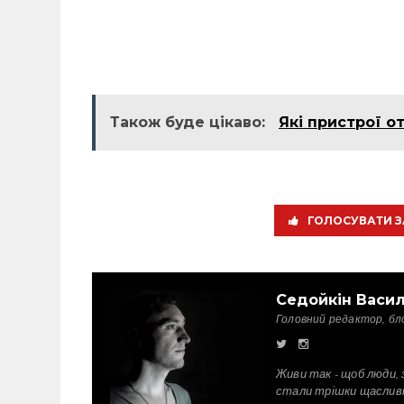
Також буде цікаво:
Які пристрої о
ГОЛОСУВАТИ З
Седойкін Васи
Головний редактор, бл
Живи так - щоб люди, 
стали трішки щаслив