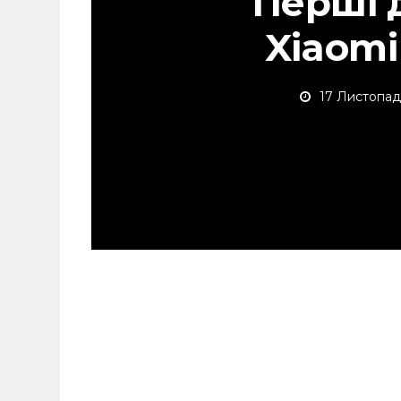
Перші 
Xiaomi
17 Листопад