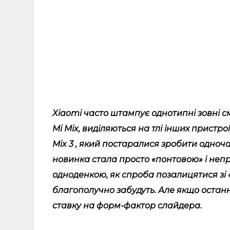
Xiaomi часто штампує однотипні зовні см
Mi Mix, виділяються на тлі інших пристро
Mix 3 , який постаралися зробити одноч
новинка стала просто «понтовою» і не
одноденкою, як спроба позалицятися зі
благополучно забудуть. Але якщо останні 
ставку на форм-фактор слайдера.