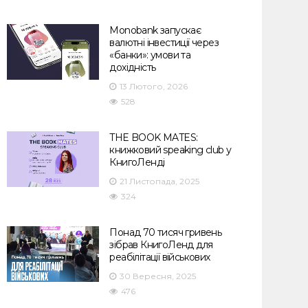
Monobank запускає
валютні інвестиції через
«банки»: умови та
дохідність
13 Лютого, 2026
528
THE BOOK MATES:
книжковий speaking club у
КнигоЛенді
21 Листопада, 2025
324
Понад 70 тисяч гривень
зібрав КнигоЛенд для
реабілітації військових
30 Вересня, 2025
476