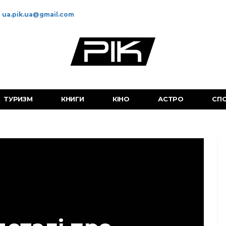
ua.pik.ua@gmail.com
ТУРИЗМ
КНИГИ
КІНО
АСТРО
СП