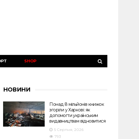
ОРТ
SHOP
НОВИНИ
Понад 8 мільйонів книжок
згоріли у Харкові: як
допомогти українським
видавництвам відновитися
5 Серпня, 2026
793