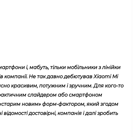
артфони і, мабуть, тільки мобільники з лінійки
їв компанії. Не так давно дебютував Xiaomi Mi
асно красивим, потужним і зручним. Для кого-то
практичним слайдером або смартфоном
 «старим новим» форм-фактором, який згодом
відомості достовірні, компанія і далі зробить