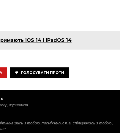
тримають iOS 14 і iPadOS 14
А
ГОЛОСУВАТИ ПРОТИ
ль
огер, журналіст
зіткнувшись з тобою, посміхнулися, а, спілкуючись з тобою,
іше