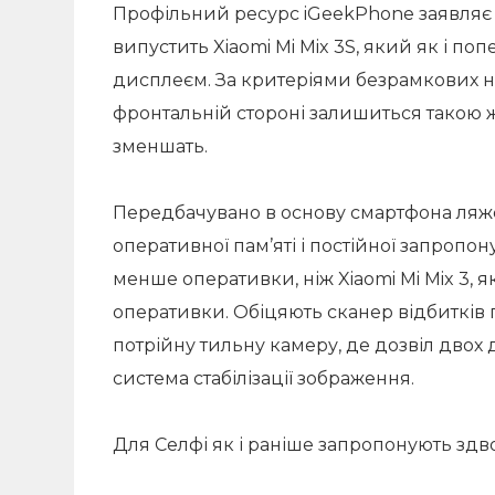
Профільний ресурс iGeekPhone заявляє п
випустить Xiaomi Mi Mix 3S, який як і п
дисплеєм. За критеріями безрамкових ні
фронтальній стороні залишиться такою ж 
зменшать.
Передбачувано в основу смартфона ляже 
оперативної пам’яті і постійної запропо
менше оперативки, ніж Xiaomi Mi Mix 3, як
оперативки. Обіцяють сканер відбитків 
потрійну тильну камеру, де дозвіл двох 
система стабілізації зображення.
Для Селфі як і раніше запропонують здв