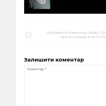
Потужність Samsung Galaxy S10
протестували в AnTuTu
Залишити коментар