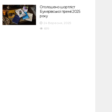
Оголошено шортліст
Букерівської премії 2025
року
24 Вересня, 2025
699