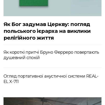
Як Бог задумав Церкву: погляд
польського ієрарха на виклики
релігійного життя
Як короткі притчі Бруно Ферреро повертають
душевний спокій
Огляд портативної акустичної системи REAL-
EL X-711