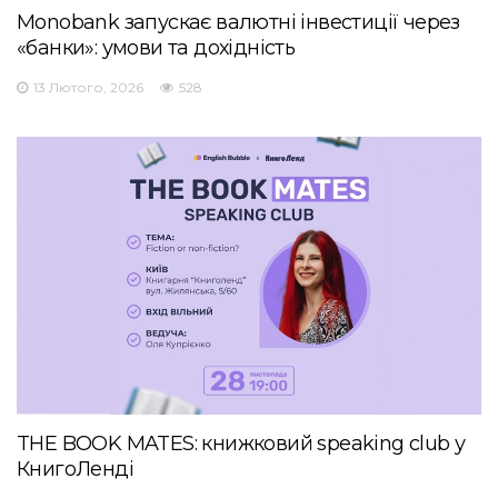
Monobank запускає валютні інвестиції через
«банки»: умови та дохідність
13 Лютого, 2026
528
THE BOOK MATES: книжковий speaking club у
КнигоЛенді