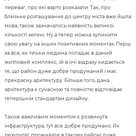
переваг, про які варто розказати. Так, про
близьке розташування до центру міста вже йшла
мова, також зазначалось наявність великої
кількості зелені. Ну а тепер можна зупинити
свою увагу на інших позитивних моментах. Перш
за все, як тільки людина попадає в даний
житловий комплекс, їй в очі відразу кидається
те, що район дуже добре продуманий і має
прекрасну архітектуру. Більше того, дана
архітектура є сучасною та повністю відповідає
теперішнім стандартам дизайну.
Також важливим моментом є розвинута
інфраструктура, тут все добре продумано. Як
результат, проживати в такому районі дуже