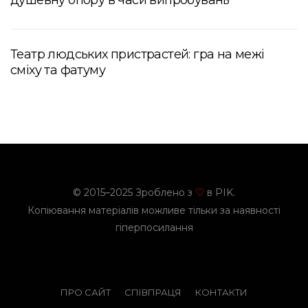
душевну опору в часи випробувань
Театр людських пристрастей: гра на межі
сміху та фатуму
© 2015–2025 Зроблено з
в PIK.
♡
Копіювання матеріалів можливе тільки за наявності
гіперпосилання
ПРО САЙТ
СПІВПРАЦЯ
КОНТАКТИ