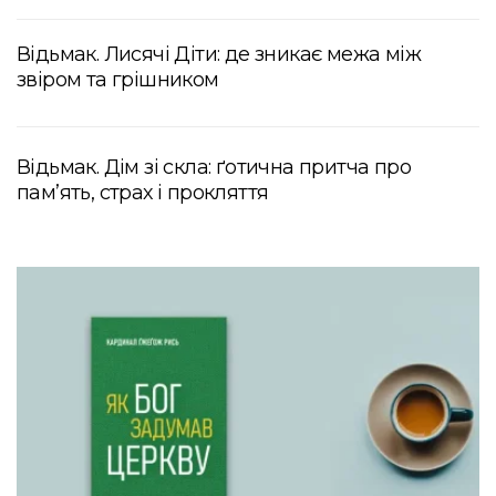
Відьмак. Лисячі Діти: де зникає межа між
звіром та грішником
Відьмак. Дім зі скла: ґотична притча про
пам’ять, страх і прокляття