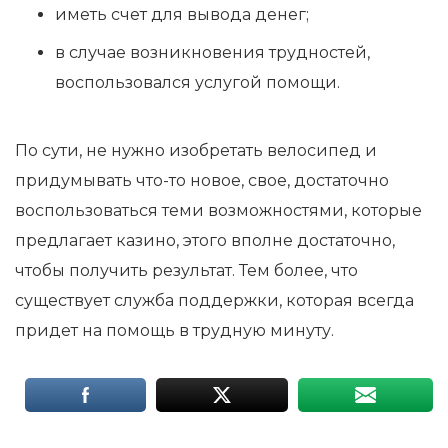
иметь счет для вывода денег;
в случае возникновения трудностей,
воспользовался услугой помощи.
По сути, не нужно изобретать велосипед и
придумывать что-то новое, свое, достаточно
воспользоваться теми возможностями, которые
предлагает казино, этого вполне достаточно,
чтобы получить результат. Тем более, что
существует служба поддержки, которая всегда
придет на помощь в трудную минуту.