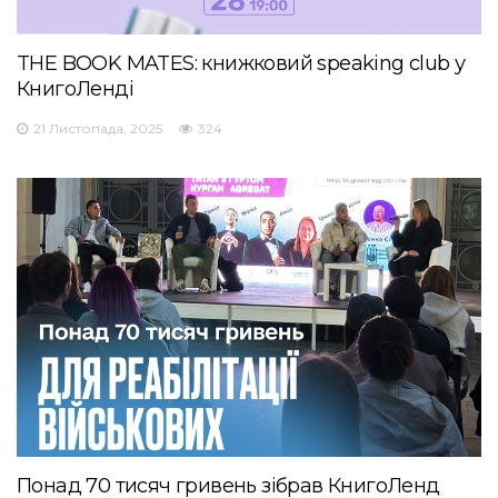
THE BOOK MATES: книжковий speaking club у
КнигоЛенді
21 Листопада, 2025
324
Понад 70 тисяч гривень зібрав КнигоЛенд