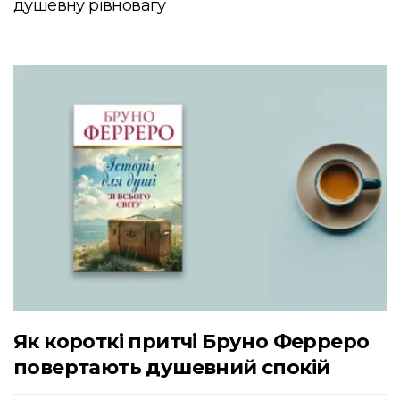
душевну рівновагу
Як короткі притчі Бруно Ферреро
повертають душевний спокій