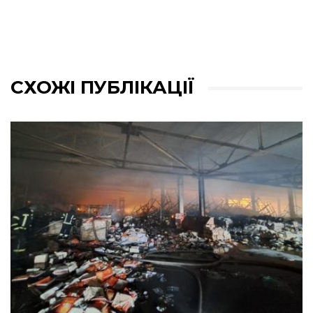
СХОЖІ ПУБЛІКАЦІЇ