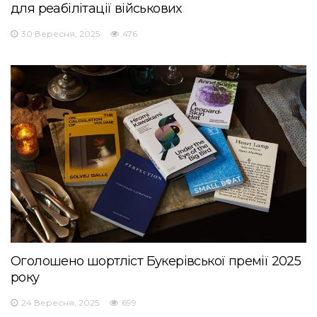
для реабілітації військових
30 Вересня, 2025
476
Оголошено шортліст Букерівської премії 2025
року
24 Вересня, 2025
699