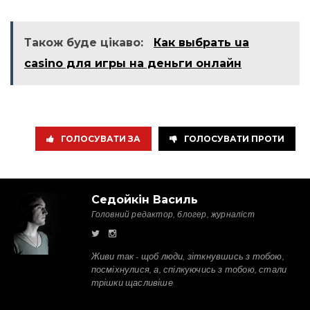
Також буде цікаво:
Как выбрать ua
casino для игры на деньги онлайн
ГОЛОСУВАТИ ЗА
ГОЛОСУВАТИ ПРОТИ
Седойкін Василь
Головний редактор, блогер, журналіст
Живи так - щоб люди, зіткнувшись з тобою,
посміхнулися, а, спілкуючись з тобою, стали
трішки щасливіше