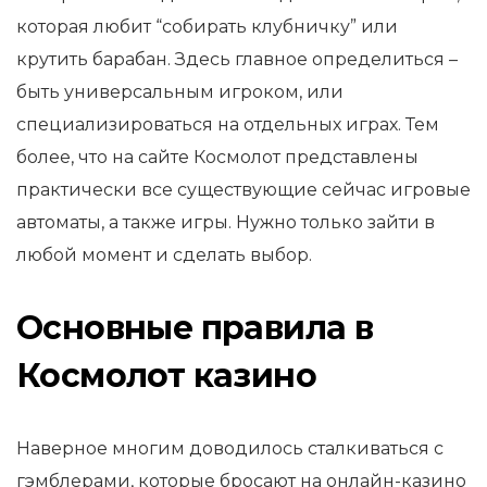
которая любит “собирать клубничку” или
крутить барабан. Здесь главное определиться –
быть универсальным игроком, или
специализироваться на отдельных играх. Тем
более, что на сайте Космолот представлены
практически все существующие сейчас игровые
автоматы, а также игры. Нужно только зайти в
любой момент и сделать выбор.
Основные правила в
Космолот казино
Наверное многим доводилось сталкиваться с
гэмблерами, которые бросают на онлайн-казино