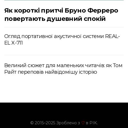
Як короткі притчі Бруно Ферреро
повертають душевний спокій
Огляд портативної акустичної системи REAL-
EL X-711
Великий сюжет для маленьких читачів: як Том
Райт переповів найвідомішу історію
© 2015–2025 Зроблено з
в PIK.
♡