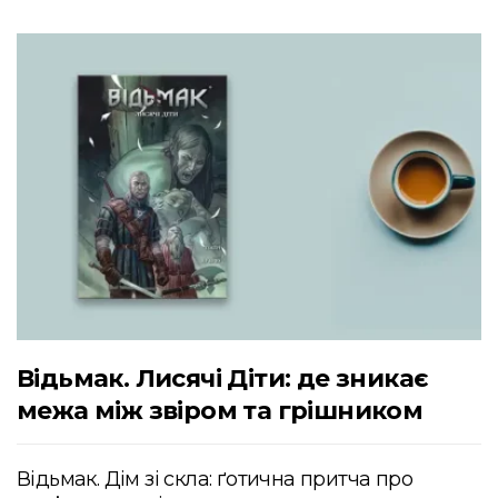
Відьмак. Лисячі Діти: де зникає
межа між звіром та грішником
Відьмак. Дім зі скла: ґотична притча про