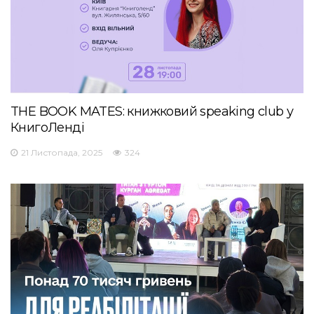
THE BOOK MATES: книжковий speaking club у
КнигоЛенді
21 Листопада, 2025
324