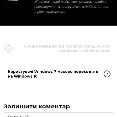
Живи так - щоб люди, зіткнувшись з тобою,
посміхнулися, а, спілкуючись з тобою, стали
трішки щасливіше
Google повернула в Chrome функцію, яку
визнавала небезпечною
Користувачі Windows 7 масово переходять
на Windows 10
Залишити коментар