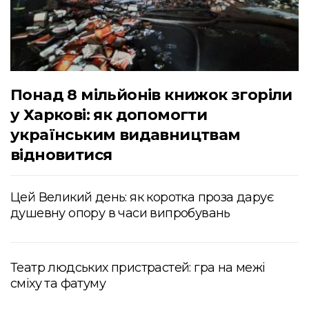
Понад 8 мільйонів книжок згоріли
у Харкові: як допомогти
українським видавництвам
відновитися
Цей Великий день: як коротка проза дарує
душевну опору в часи випробувань
Театр людських пристрастей: гра на межі
сміху та фатуму