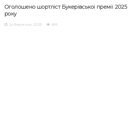
Оголошено шортліст Букерівської премії 2025
року
24 Вересня, 2025
699