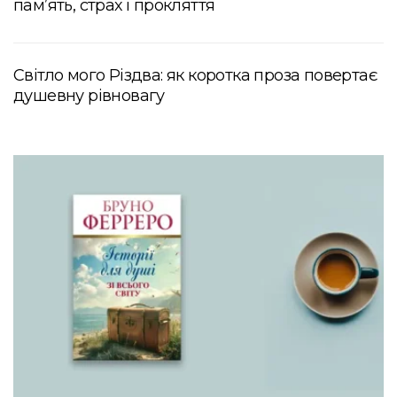
пам’ять, страх і прокляття
Світло мого Різдва: як коротка проза повертає
душевну рівновагу