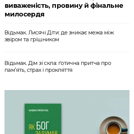
виваженість, провину й фінальне
милосердя
Відьмак. Лисячі Діти: де зникає межа між
звіром та грішником
Відьмак. Дім зі скла: ґотична притча про
пам’ять, страх і прокляття