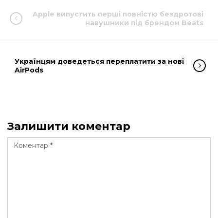
Apple випустить перші повністю бездротові
навушники під брендом Beats
Українцям доведеться переплатити за нові
AirPods
Залишити коментар