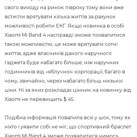
свого виходу на ринок півроку тому вони вже
встигли врятувати кілька життів за рахунок
можливості робити ЕКГ. Якщо новинка в особі
Xiaomi Mi Band 4 насправді зможе похвалитися
такою можливістю, це може врятувати сотні
життів, адже власників даного наручного
гаджета буде набагато більше, ніж наручних
годинників від «яблучної» корпорації, багато в
чому, звичайно, через набагато більш низької
ціни. Ні за яких розкладах цінник на новинку від
Xiaomi не перевищить $ 45.
Подібна інформація повалила всіх у шок, тому як
ніхто і уявити собі не міг, що спортивний браслет
Xiaomi Mi Band 4 зможе похвалитися чимось