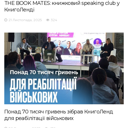
THE BOOK MATES: книжковий speaking club у
КнигоЛенді
21 Листопада, 2025
324
Понад 70 тисяч гривень зібрав КнигоЛенд
для реабілітації військових