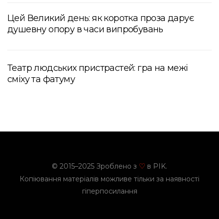
Цей Великий день: як коротка проза дарує
душевну опору в часи випробувань
Театр людських пристрастей: гра на межі
сміху та фатуму
© 2015–2025 Зроблено з
в PIK.
♡
Копіювання матеріалів можливе тільки за наявності
гіперпосилання