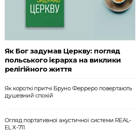
Як Бог задумав Церкву: погляд
польського ієрарха на виклики
релігійного життя
Як короткі притчі Бруно Ферреро повертають
душевний спокій
Огляд портативної акустичної системи REAL-
EL X-711