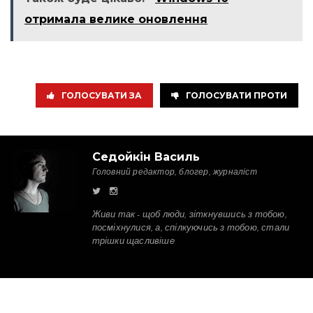
отримала велике оновлення
ГОЛОСУВАТИ ЗА
ГОЛОСУВАТИ ПРОТИ
Седойкін Василь
Головний редактор, блогер, журналіст
Живи так - щоб люди, зіткнувшись з тобою,
посміхнулися, а, спілкуючись з тобою, стали
трішки щасливіше