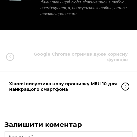
Живи так - щоб люди, зіткнувшись з тобою,
посміхнулися, а, спілкуючись з тобою, стали
трішки щасливіше
Google Chrome отримав дуже корисну
функцію
Xiaomi випустила нову прошивку MIUI 10 для
найкращого смартфона
Залишити коментар