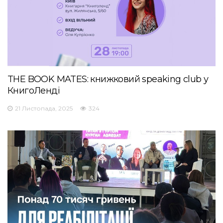
THE BOOK MATES: книжковий speaking club у
КнигоЛенді
21 Листопада, 2025
324