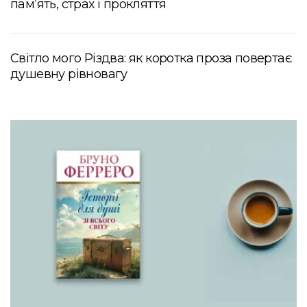
пам’ять, страх і прокляття
Світло мого Різдва: як коротка проза повертає
душевну рівновагу