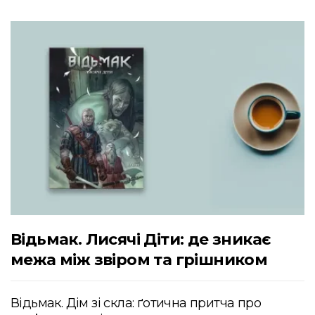
Відьмак. Лисячі Діти: де зникає
межа між звіром та грішником
Відьмак. Дім зі скла: ґотична притча про