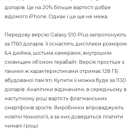
доларів. Це на 20% більше вартості добре
відомого iPhone. Однак і це ще не межа.
Передову версію Galaxy S10 Plus запропонують
за 1760 доларів. Її оснастять дисплеєм розміром
6,4 дюйма, шістьма камерами, внутрішнім
сховищем об’ємом терабайт. Версія простіше з
такими ж характеристиками отримає 128 ГБ
вбудованої пам’яті. Купити її можна буде за 1130
доларів. Аналітики відзначили, в середньому в
наступному році вартість флагманських
смартфонів зросте. Виробники впроваджують
новітні технології, а за них доведеться платити
чималі гроші.