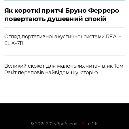
Як короткі притчі Бруно Ферреро
повертають душевний спокій
Огляд портативної акустичної системи REAL-
EL X-711
Великий сюжет для маленьких читачів: як Том
Райт переповів найвідомішу історію
© 2015–2025 Зроблено з
в PIK.
♡