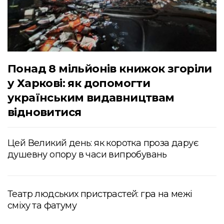
Понад 8 мільйонів книжок згоріли
у Харкові: як допомогти
українським видавництвам
відновитися
Цей Великий день: як коротка проза дарує
душевну опору в часи випробувань
Театр людських пристрастей: гра на межі
сміху та фатуму