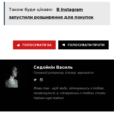
Також буде цікаво:
В Instagram
запустили розширення для покупок
ГОЛОСУВАТИ ЗА
ГОЛОСУВАТИ ПРОТИ
Седойкін Василь
Головний редактор, блогер, журналіст
Живи так - щоб люди, зіткнувшись з тобою,
посміхнулися, а, спілкуючись з тобою, стали
трішки щасливіше