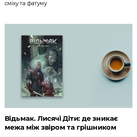
сміху та фатуму
Відьмак. Лисячі Діти: де зникає
межа між звіром та грішником