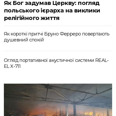
Як Бог задумав Церкву: погляд
польського ієрарха на виклики
релігійного життя
Як короткі притчі Бруно Ферреро повертають
душевний спокій
Огляд портативної акустичної системи REAL-
EL X-711