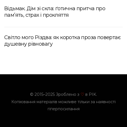
Відьмак. Дім зі скла: ґотична притча про
пам’ять, страх і прокляття
Світло мого Різдва: як коротка проза повертає
душевну рівновагу
© 2015–2025 Зроблено з
в PIK.
♡
Копіювання матеріалів можливе тільки за наявності
гіперпосилання