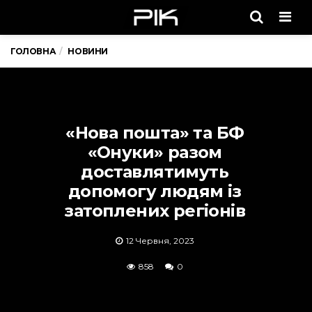
Men
ГОЛОВНА
НОВИНИ
«Нова пошта» та БФ
«Онуки» разом
доставлятимуть
допомогу людям із
затоплених регіонів
12 Червня, 2023
858
0