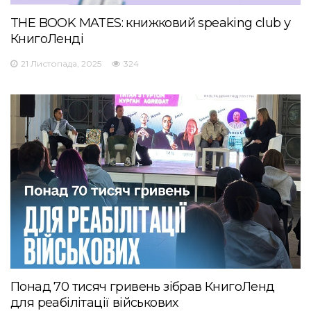
THE BOOK MATES: книжковий speaking club у
КнигоЛенді
21 Листопада, 2025
324
Понад 70 тисяч гривень зібрав КнигоЛенд
для реабілітації військових