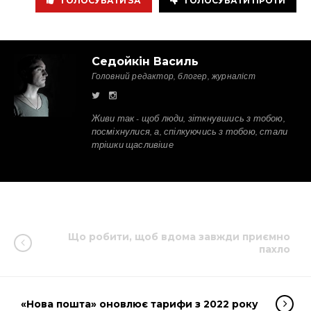
ГОЛОСУВАТИ ЗА
ГОЛОСУВАТИ ПРОТИ
Седойкін Василь
Головний редактор, блогер, журналіст
Живи так - щоб люди, зіткнувшись з тобою,
посміхнулися, а, спілкуючись з тобою, стали
трішки щасливіше
Що робити, щоб вдома завжди приємно
пахло
«Нова пошта» оновлює тарифи з 2022 року