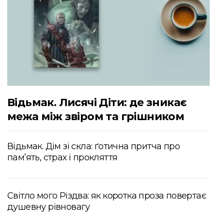
Відьмак. Лисячі Діти: де зникає
межа між звіром та грішником
Відьмак. Дім зі скла: ґотична притча про
пам’ять, страх і прокляття
Світло мого Різдва: як коротка проза повертає
душевну рівновагу