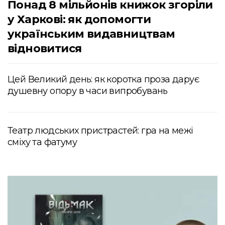
Понад 8 мільйонів книжок згоріли
у Харкові: як допомогти
українським видавництвам
відновитися
Цей Великий день: як коротка проза дарує
душевну опору в часи випробувань
Театр людських пристрастей: гра на межі
сміху та фатуму