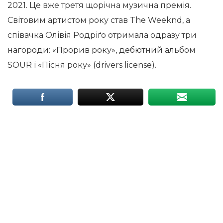
2021. Це вже третя щорічна музична премія.
Світовим артистом року став The Weeknd, а
співачка Олівія Родріґо отримала одразу три
нагороди: «Прорив року», дебютний альбом
SOUR і «Пісня року» (drivers license).