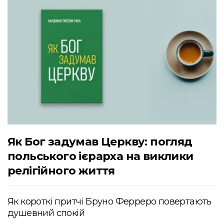
Як Бог задумав Церкву: погляд
польського ієрарха на виклики
релігійного життя
Як короткі притчі Бруно Ферреро повертають
душевний спокій