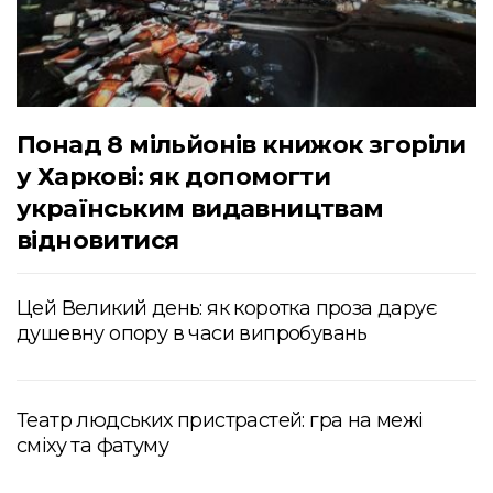
Понад 8 мільйонів книжок згоріли
у Харкові: як допомогти
українським видавництвам
відновитися
Цей Великий день: як коротка проза дарує
душевну опору в часи випробувань
Театр людських пристрастей: гра на межі
сміху та фатуму