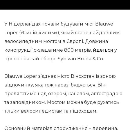
У Нідерландах почали будувати міст Blauwe
Loper («Синій килим»), який стане найдовшим
велосипедним мостом в Європі. Довжина
конструкції складатиме 800 метрів,
йдеться
у
проєкті на сайті бюро Syb van Breda & Co.
Blauwe Loper з’єднає місто Вінсхотен із зоною
відпочинку, яка теж наразі будується. ВІн
пролягатиме над озером, каналом, автострадою
та заповідником. Мостом можна буде рухатись
тільки велосипедистам та пішоходам.
Основний матеріал спорудження – деревина,