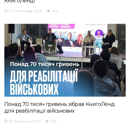
КнигоЛенді
21 Листопада, 2025
324
Понад 70 тисяч гривень зібрав КнигоЛенд
для реабілітації військових
30 Вересня, 2025
476