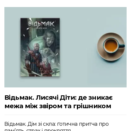
Відьмак. Лисячі Діти: де зникає
межа між звіром та грішником
Відьмак. Дім зі скла: ґотична притча про
пам’ять, страх і прокляття