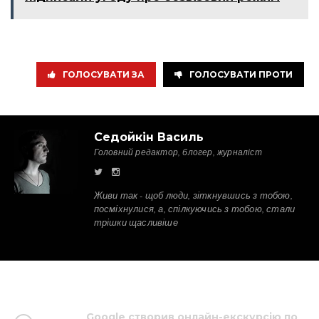
ГОЛОСУВАТИ ЗА
ГОЛОСУВАТИ ПРОТИ
Седойкін Василь
Головний редактор, блогер, журналіст
Живи так - щоб люди, зіткнувшись з тобою,
посміхнулися, а, спілкуючись з тобою, стали
трішки щасливіше
Google створив онлайн-екскурсію по