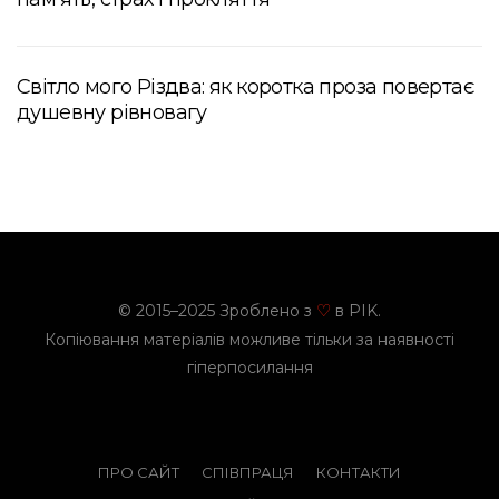
Світло мого Різдва: як коротка проза повертає
душевну рівновагу
© 2015–2025 Зроблено з
в PIK.
♡
Копіювання матеріалів можливе тільки за наявності
гіперпосилання
ПРО САЙТ
СПІВПРАЦЯ
КОНТАКТИ