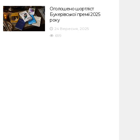
Оголошено шортліст
Букерівської премії 2025
року
24 Вересня, 2025
699