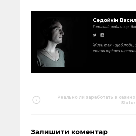
Седойкін Васи
Головний редактор, бл
Живи так - щоб люди, 
стали трішки щаслив
Реально ли заработать в казино
Slotor
Залишити коментар