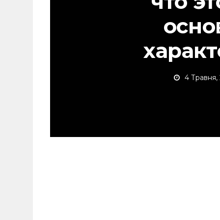
что эт
осно
харак
4 Травня,