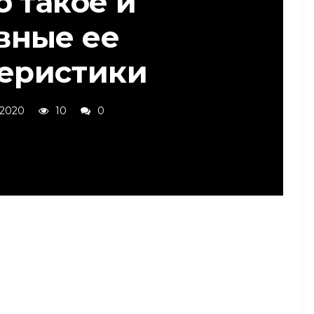
о такое и
вные ее
теристики
 2020
10
0