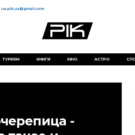
ua.pik.ua@gmail.com
ТУРИЗМ
КНИГИ
КІНО
АСТРО
СП
черепица -