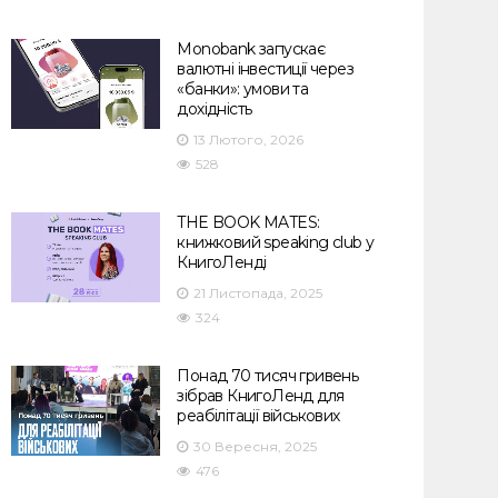
Monobank запускає
валютні інвестиції через
«банки»: умови та
дохідність
13 Лютого, 2026
528
THE BOOK MATES:
книжковий speaking club у
КнигоЛенді
21 Листопада, 2025
324
Понад 70 тисяч гривень
зібрав КнигоЛенд для
реабілітації військових
30 Вересня, 2025
476