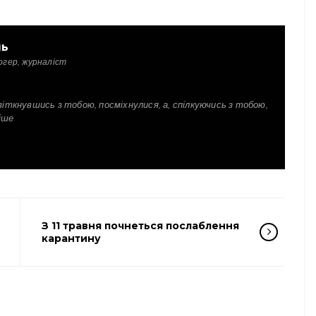
ль
огер, журналіст
зіткнувшись з тобою, посміхнулися, а, спілкуючись з тобою,
іше
З 11 травня почнеться послаблення
карантину