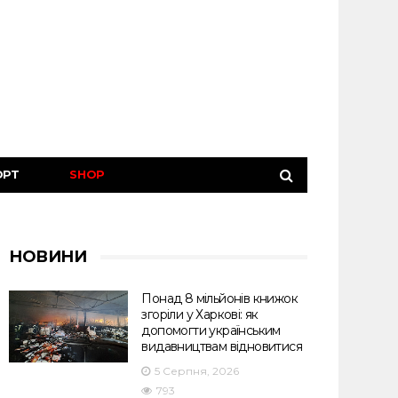
ОРТ
SHOP
НОВИНИ
Понад 8 мільйонів книжок
згоріли у Харкові: як
допомогти українським
видавництвам відновитися
5 Серпня, 2026
793