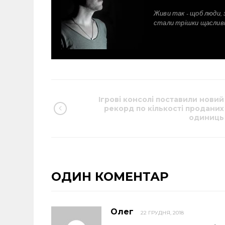
Живи так - щоб люди, 
стали трішки щаслив
Ігрові консолі поставили новий
рекорд по кількості проданих
одиниць
ОДИН КОМЕНТАР
Олег
22 ГРУДНЯ, 2018