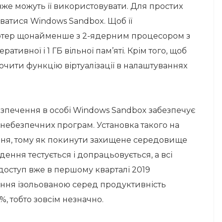
 вже можуть її використовувати. Для простих
ватися Windows Sandbox. Щоб її
ютер щонайменше з 2-ядерним процесором з
ативної і 1 ГБ вільної пам’яті. Крім того, щоб
чити функцію віртуалізації в налаштуваннях
зпечення в особі Windows Sandbox забезпечує
 небезпечних програм. Установка такого на
ння, тому як покинути захищене середовище
ення тестується і допрацьовується, а всі
доступ вже в першому кварталі 2019
ання ізольованою серед продуктивність
%, тобто зовсім незначно.