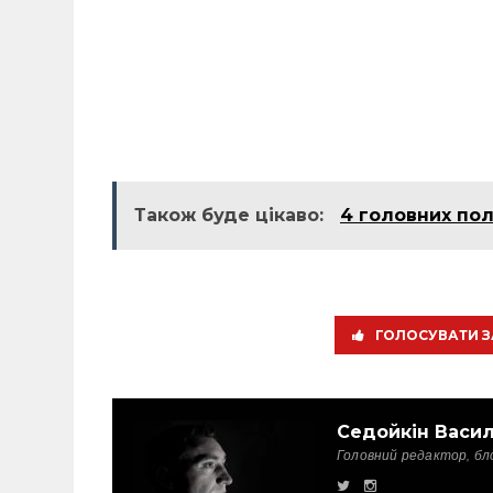
Також буде цікаво:
4 головних пол
ГОЛОСУВАТИ З
Седойкін Васи
Головний редактор, бл