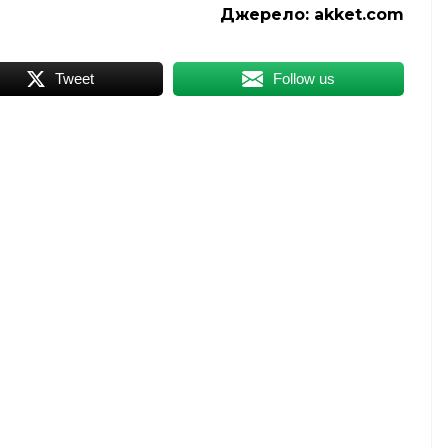
Джерело:
akket.com
Tweet
Follow us