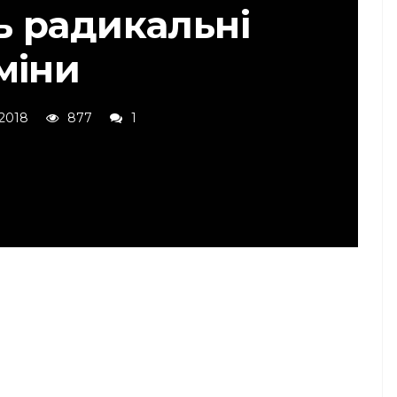
ь радикальні
міни
 2018
877
1