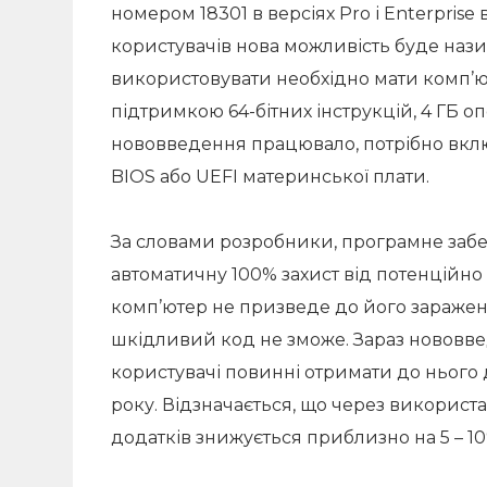
номером 18301 в версіях Pro і Enterprise
користувачів нова можливість буде нази
використовувати необхідно мати комп’
підтримкою 64-бітних інструкцій, 4 ГБ опер
нововведення працювало, потрібно вклю
BIOS або UEFI материнської плати.
За словами розробники, програмне забе
автоматичну 100% захист від потенційно
комп’ютер не призведе до його зараже
шкідливий код не зможе. Зараз нововвед
користувачі повинні отримати до нього 
року. Відзначається, що через використ
додатків знижується приблизно на 5 – 10