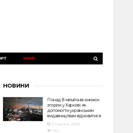
ОРТ
SHOP
НОВИНИ
Понад 8 мільйонів книжок
згоріли у Харкові: як
допомогти українським
видавництвам відновитися
5 Серпня, 2026
792