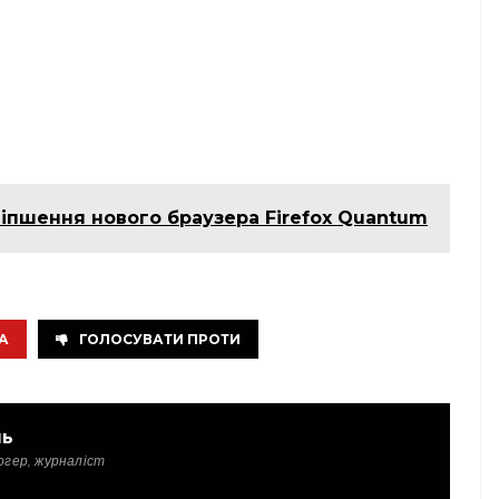
іпшення нового браузера Firefox Quantum
А
ГОЛОСУВАТИ ПРОТИ
ль
огер, журналіст