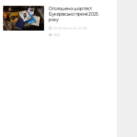
Оголошено шортліст
Букерівської премії 2025
року
24 Вересня, 2025
699