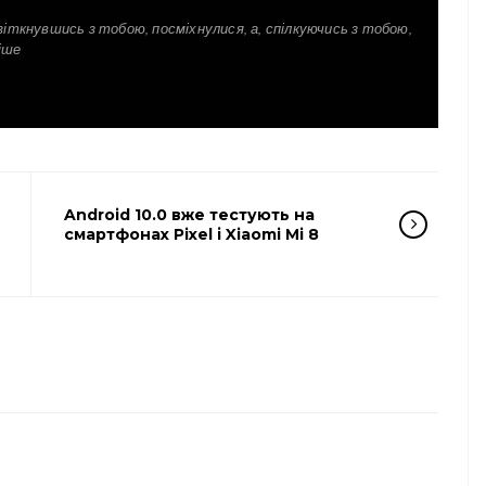
зіткнувшись з тобою, посміхнулися, а, спілкуючись з тобою,
іше
Android 10.0 вже тестують на
смартфонах Pixel і Xiaomi Mi 8