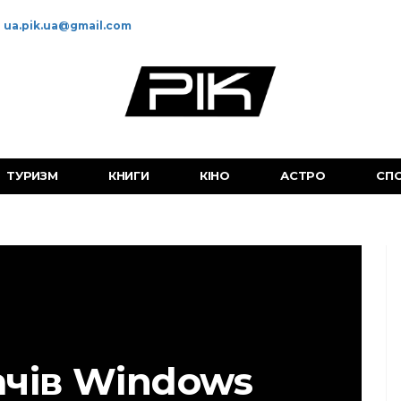
ua.pik.ua@gmail.com
ТУРИЗМ
КНИГИ
КІНО
АСТРО
СП
ачів Windows