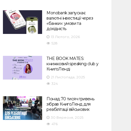
Monobank запускає
валютні інвестиції через
«банки»: умови та
дохідність
13 Лютого, 2026
528
THE BOOK MATES:
книжковий speaking club у
КнигоЛенді
21 Листопада, 2025
324
Понад 70 тисяч гривень
зібрав КнигоЛенд для
реабілітації військових
30 Вересня, 2025
476