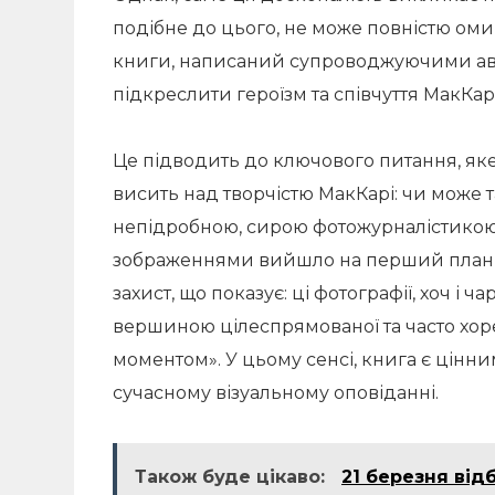
подібне до цього, не може повністю омин
книги, написаний супроводжуючими авт
підкреслити героїзм та співчуття МакКа
Це підводить до ключового питання, яке
висить над творчістю МакКарі: чи може т
непідробною, сирою фотожурналістикою?
зображеннями вийшло на перший план, 
захист, що показує: ці фотографії, хоч і 
вершиною цілеспрямованої та часто хор
моментом». У цьому сенсі, книга є цінн
сучасному візуальному оповіданні.
Також буде цікаво:
21 березня від