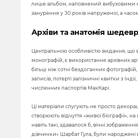
лише альбом, наповнений вибуховими 
занурення у 30 років напруженої, а часо
Архіви та анатомія шедев
Центральною особливістю видання, що ви
монографій, є використання архівних арт
більш ніж сотні бездоганних фотографій
записів, потерті залізничні квитки з Індії
численних паспортів МакКарі.
Ці матеріали слугують не просто декор
створюють відчуття «живої біографії», 
навіть такі, здавалося б, вічні зображен
дівчинки» Шарбат Гула, були народжені в