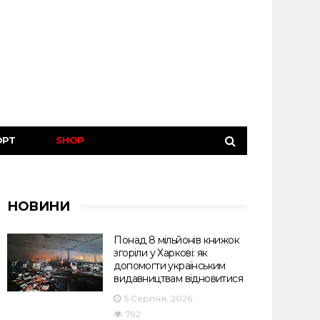
ОРТ
SHOP
НОВИНИ
Понад 8 мільйонів книжок
згоріли у Харкові: як
допомогти українським
видавництвам відновитися
5 Серпня, 2026
792