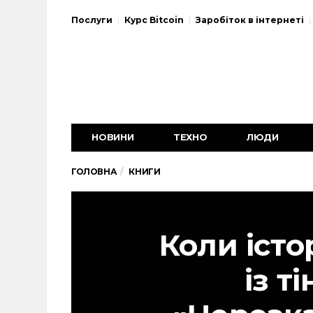
Послуги
Курс Bitcoin
Заробіток в інтернеті
НОВИНИ
ТЕХНО
ЛЮДИ
ГОЛОВНА
КНИГИ
Коли істо
із ті