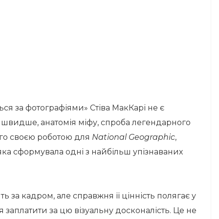
ься за фотографіями» Стіва МакКарі не є
 швидше, анатомія міфу, спроба легендарного
ого своєю роботою для
National Geographic
,
 яка сформувала одні з найбільш упізнаваних
ь за кадром, але справжня її цінність полягає у
ся заплатити за цю візуальну досконалість. Це не