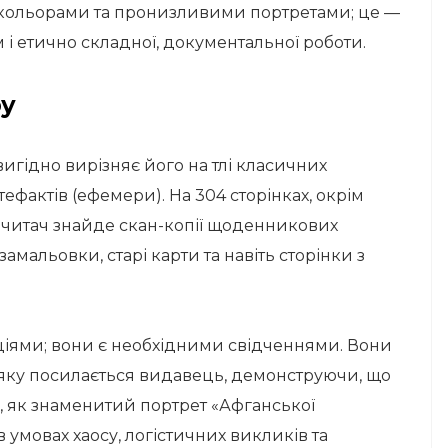
кольорами та пронизливими портретами; це —
м і етично складної, документальної роботи.
ру
гідно вирізняє його на тлі класичних
ефактів (ефемери). На 304 сторінках, окрім
, читач знайде скан-копії щоденникових
, замальовки, старі карти та навіть сторінки з
аціями; вони є необхідними свідченнями. Вони
на яку посилається видавець, демонструючи, що
ня, як знаменитий портрет «Афганської
 умовах хаосу, логістичних викликів та