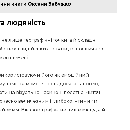
ння книги Оксани Забужко
 та людяність
не лише географічні точки, а й складні
рботності індійських потягів до політичних
кої племені.
 використовуючи його як емоційний
му томі, ця майстерність досягає апогею,
ти на візуально насичені полотна. Читач
одночасно величезним і глибоко інтимним,
айомим. Він фотографує не лише місця, а й