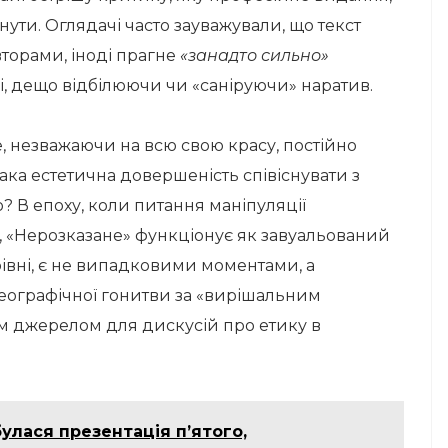
ути. Оглядачі часто зауважували, що текст
орами, іноді прагне
«занадто сильно»
рі, дещо відбілюючи чи «саніруючи» наратив.
, незважаючи на всю свою красу, постійно
ака естетична довершеність співіснувати з
 В епоху, коли питання маніпуляції
«Нерозказане» функціонує як завуальований
чарівні, є не випадковими моментами, а
еографічної гонитви за «вирішальним
им джерелом для дискусій про етику в
булася презентація п’ятого,