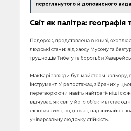
переглянутого й доповненого вида
Світ як палітра: географія
Подорож, представлена в книзі, охоплює 
людські стани: від хаосу Мусону та безту
труднощів Тибету та боротьби Хазарейсь
МакКарі завжди був майстром кольору,
інструмент. У репортажах, зібраних у цьо
перетворюючи навіть найтрагічніші сюже
відчуває, як світ у його об’єктиві стає 
екзотичним і, водночас, надзвичайно зн
універсальну людську стійкість.