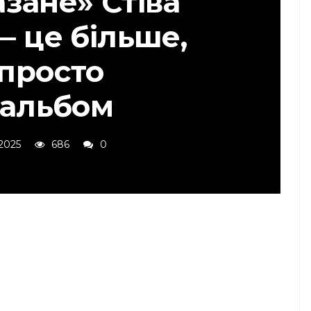
зане» Стіва
— це більше,
 просто
оальбом
2025
686
0