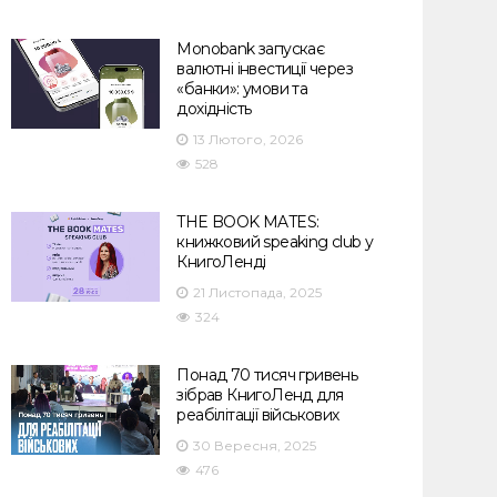
Monobank запускає
валютні інвестиції через
«банки»: умови та
дохідність
13 Лютого, 2026
528
THE BOOK MATES:
книжковий speaking club у
КнигоЛенді
21 Листопада, 2025
324
Понад 70 тисяч гривень
зібрав КнигоЛенд для
реабілітації військових
30 Вересня, 2025
476