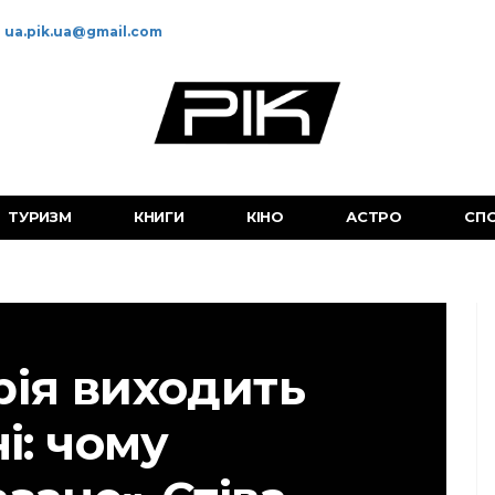
ua.pik.ua@gmail.com
ТУРИЗМ
КНИГИ
КІНО
АСТРО
СП
рія виходить
ні: чому