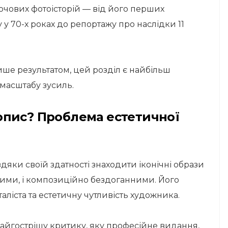
ючових фотоісторій — від його перших
у 70-х роках до репортажу про наслідки 11
лише результатом, цей розділ є найбільш
масштабу зусиль.
опис? Проблема естетичної
вдяки своїй здатності знаходити іконічні образи
ними, і композиційно бездоганними. Його
аліста та естетичну чутливість художника.
найгострішу критику, яку професійне видання,