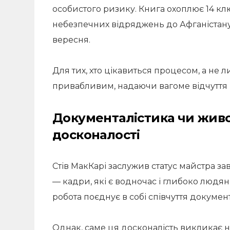
особистого ризику. Книга охоплює 14 кл
небезпечних відряджень до Афганістану 
вересня.
Для тих, хто цікавиться процесом, а не 
привабливим, надаючи вагоме відчуття 
Документалістика чи жив
досконалості
Стів МакКарі заслужив статус майстра за
— кадри, які є водночас і глибоко людя
робота поєднує в собі співчуття документ
Однак, саме ця досконалість викликає 