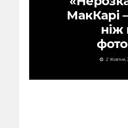
«Нерозка
МакКарі 
ніж
фот
2 Жовтня, 