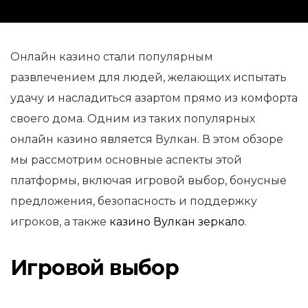
Онлайн казино стали популярным
развлечением для людей, желающих испытать
удачу и насладиться азартом прямо из комфорта
своего дома. Одним из таких популярных
онлайн казино является Вулкан. В этом обзоре
мы рассмотрим основные аспекты этой
платформы, включая игровой выбор, бонусные
предложения, безопасность и поддержку
игроков, а также
казино Вулкан зеркало
.
Игровой выбор