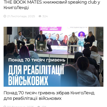
THE BOOK MATES: книжковий speaking club у
КнигоЛенді
21 Листопада, 2025
324
Понад 70 тисяч гривень зібрав КнигоЛенд
для реабілітації військових
30 Вересня, 2025
476