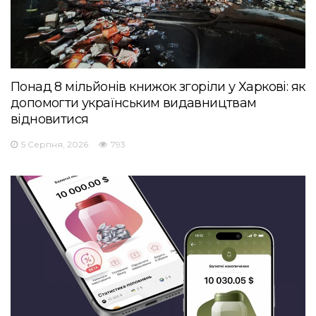
Понад 8 мільйонів книжок згоріли у Харкові: як
допомогти українським видавництвам
відновитися
5 Серпня, 2026
793