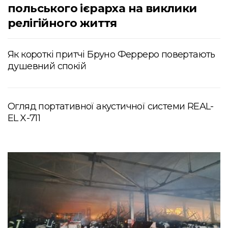
польського ієрарха на виклики
релігійного життя
Як короткі притчі Бруно Ферреро повертають
душевний спокій
Огляд портативної акустичної системи REAL-
EL X-711