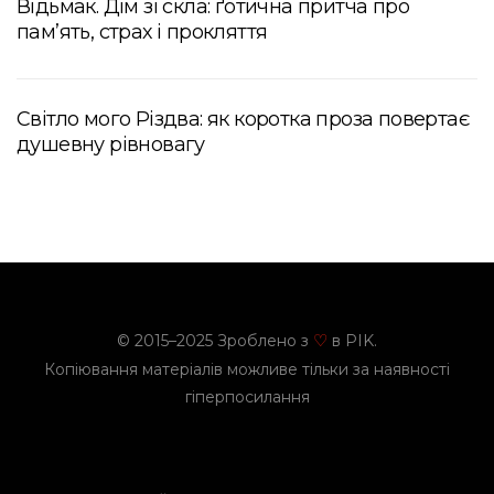
Відьмак. Дім зі скла: ґотична притча про
пам’ять, страх і прокляття
Світло мого Різдва: як коротка проза повертає
душевну рівновагу
© 2015–2025 Зроблено з
в PIK.
♡
Копіювання матеріалів можливе тільки за наявності
гіперпосилання