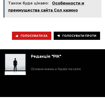
Також буде цікаво:
Особенности и
преимущества сайта Сол казино
ГОЛОСУВАТИ ЗА
ГОЛОСУВАТИ ПРОТИ
Редакція "РІК"
Останні новини в Україні та світі.