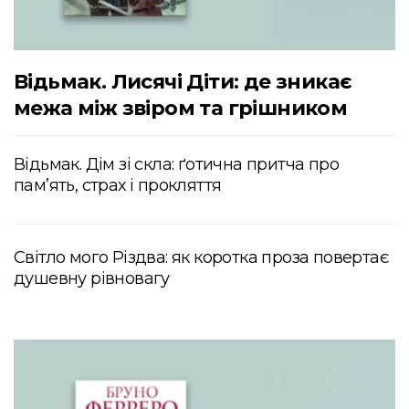
Відьмак. Лисячі Діти: де зникає
межа між звіром та грішником
Відьмак. Дім зі скла: ґотична притча про
пам’ять, страх і прокляття
Світло мого Різдва: як коротка проза повертає
душевну рівновагу