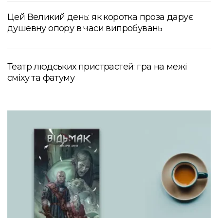
Цей Великий день: як коротка проза дарує
душевну опору в часи випробувань
Театр людських пристрастей: гра на межі
сміху та фатуму