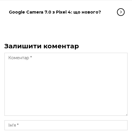
Google Camera 7.0 з Pixel 4: що нового?
Залишити коментар