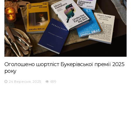
Оголошено шортліст Букерівської премії 2025
року
24 Вересня, 2025
699