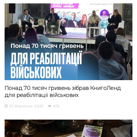
Понад 70 тисяч гривень зібрав КнигоЛенд
для реабілітації військових
30 Вересня, 2025
476