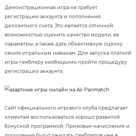
Демонстрационная игра не требует
регистрации аккаунта и пополнения
депозитного счета. Это является отличной
возможностью оценить качество модели, ее
параметры, а также дать объективную оценку
своим игральным навыкам. Для запуска платной
игры гэмблеру необходимо пройти процедуру
регистрации аккаунта.
Сайт официального игрового клуба предлагает
клиентам воспользоваться хорошо развитой
бонусной программой. Призовые начисления и
поощрения будут ожидать гэмблеров уже в