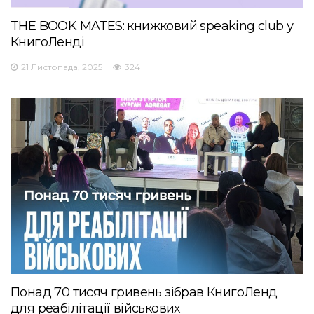
THE BOOK MATES: книжковий speaking club у
КнигоЛенді
21 Листопада, 2025
324
Понад 70 тисяч гривень зібрав КнигоЛенд
для реабілітації військових