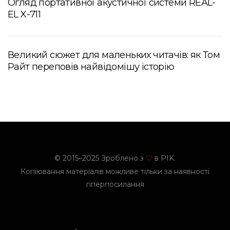
Огляд портативної акустичної системи REAL-
EL X-711
Великий сюжет для маленьких читачів: як Том
Райт переповів найвідомішу історію
© 2015–2025 Зроблено з
в PIK.
♡
Копіювання матеріалів можливе тільки за наявності
гіперпосилання