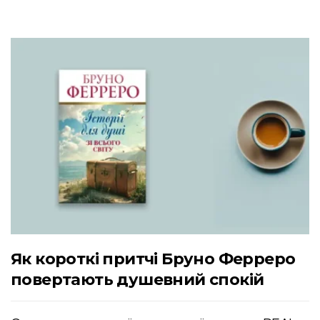
Як короткі притчі Бруно Ферреро
повертають душевний спокій