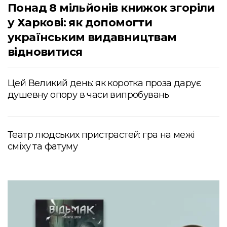
Понад 8 мільйонів книжок згоріли
у Харкові: як допомогти
українським видавництвам
відновитися
Цей Великий день: як коротка проза дарує
душевну опору в часи випробувань
Театр людських пристрастей: гра на межі
сміху та фатуму