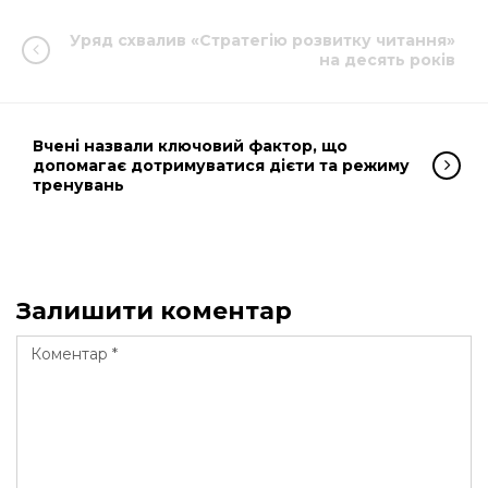
Уряд схвалив «Стратегію розвитку читання»
на десять років
Вчені назвали ключовий фактор, що
допомагає дотримуватися дієти та режиму
тренувань
Залишити коментар