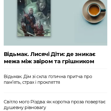
Відьмак. Лисячі Діти: де зникає
межа між звіром та грішником
Відьмак. Дім зі скла: ґотична притча про
пам’ять, страх і прокляття
Світло мого Різдва: як коротка проза повертає
душевну рівновагу