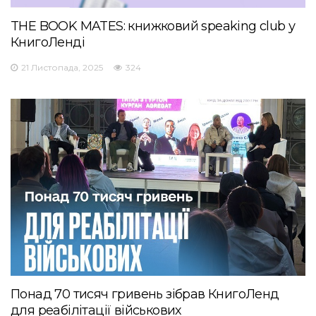
THE BOOK MATES: книжковий speaking club у
КнигоЛенді
21 Листопада, 2025
324
Понад 70 тисяч гривень зібрав КнигоЛенд
для реабілітації військових