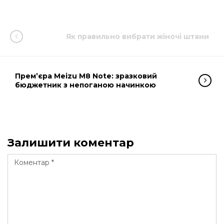
Як правильно вибрати жіночі штани
Прем’єра Meizu M8 Note: зразковий
бюджетник з непоганою начинкою
Залишити коментар