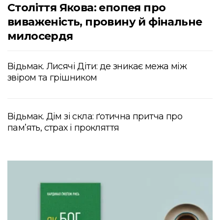
Століття Якова: епопея про
виваженість, провину й фінальне
милосердя
Відьмак. Лисячі Діти: де зникає межа між
звіром та грішником
Відьмак. Дім зі скла: ґотична притча про
пам’ять, страх і прокляття