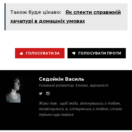
Також буде цікаво:
Як спекти справжній
хачапурі в домашніх умовах
ГОЛОСУВАТИ ЗА
ГОЛОСУВАТИ ПРОТИ
Седойкін Василь
Головний редактор, блогер, журналіст
Живи так - щоб люди, зіткнувшись з тобою,
посміхнулися, а, спілкуючись з тобою, стали
трішки щасливіше