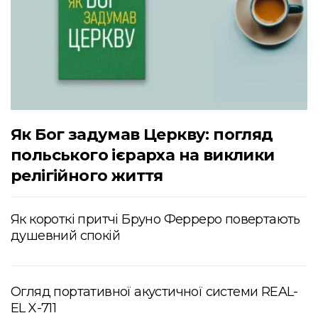
Як Бог задумав Церкву: погляд
польського ієрарха на виклики
релігійного життя
Як короткі притчі Бруно Ферреро повертають
душевний спокій
Огляд портативної акустичної системи REAL-
EL X-711