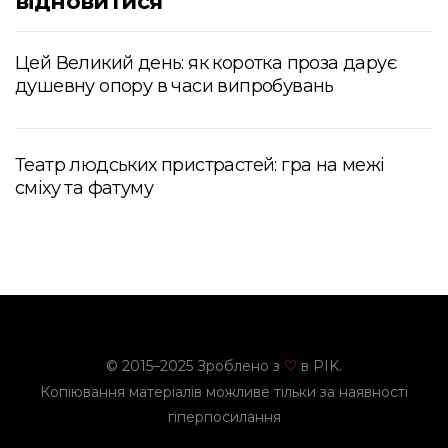
відновитися
Цей Великий день: як коротка проза дарує
душевну опору в часи випробувань
Театр людських пристрастей: гра на межі
сміху та фатуму
© 2015–2025 Зроблено з
в PIK.
♡
Копіювання матеріалів можливе тільки за наявності
гіперпосилання