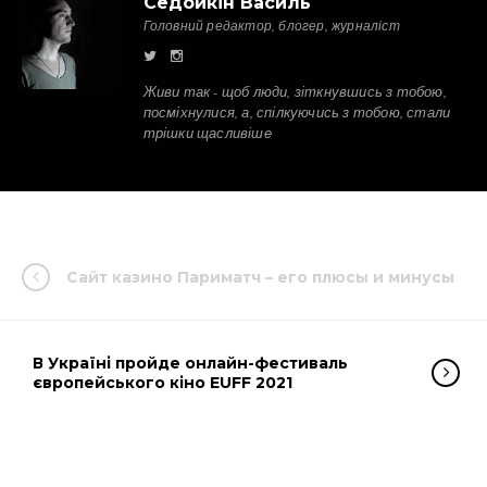
Седойкін Василь
Головний редактор, блогер, журналіст
Живи так - щоб люди, зіткнувшись з тобою,
посміхнулися, а, спілкуючись з тобою, стали
трішки щасливіше
Сайт казино Париматч – его плюсы и минусы
В Україні пройде онлайн-фестиваль
європейського кіно EUFF 2021