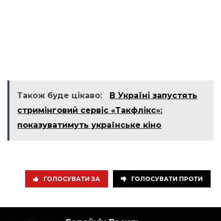
Також буде цікаво:
В Україні запустять
стримінговий сервіс «Такфлікс»:
показуватимуть українське кіно
ГОЛОСУВАТИ ЗА
ГОЛОСУВАТИ ПРОТИ