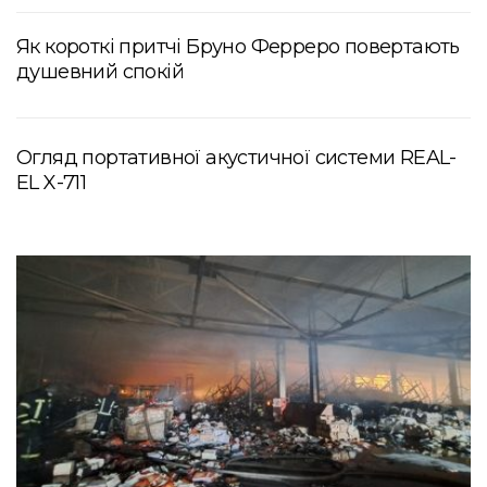
Як короткі притчі Бруно Ферреро повертають
душевний спокій
Огляд портативної акустичної системи REAL-
EL X-711