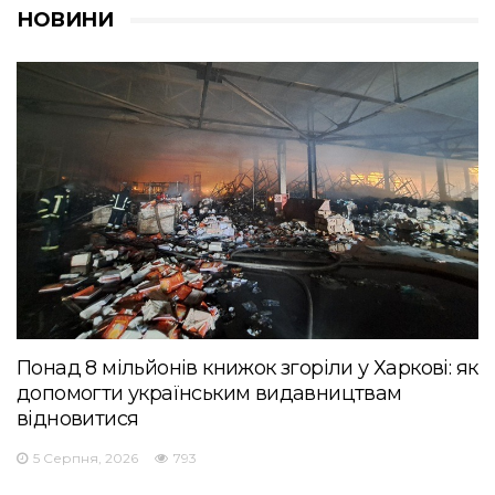
НОВИНИ
Понад 8 мільйонів книжок згоріли у Харкові: як
допомогти українським видавництвам
відновитися
5 Серпня, 2026
793