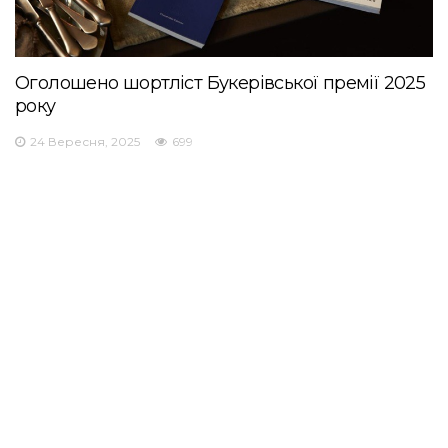
Оголошено шортліст Букерівської премії 2025
року
24 Вересня, 2025
699