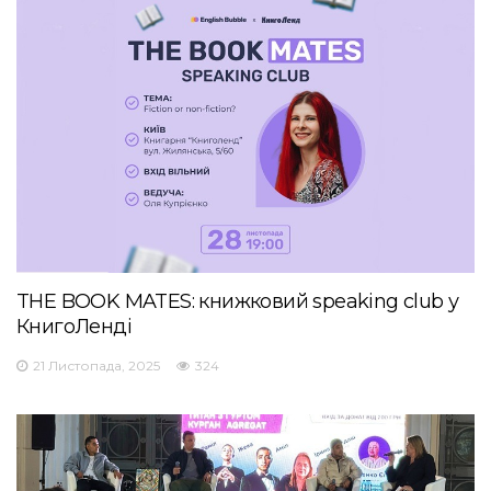
THE BOOK MATES: книжковий speaking club у
КнигоЛенді
21 Листопада, 2025
324