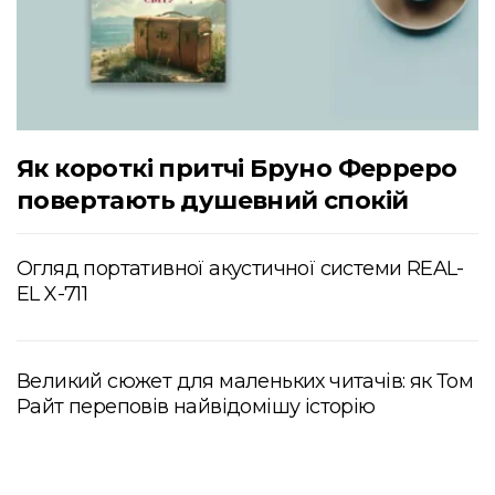
Як короткі притчі Бруно Ферреро
повертають душевний спокій
Огляд портативної акустичної системи REAL-
EL X-711
Великий сюжет для маленьких читачів: як Том
Райт переповів найвідомішу історію