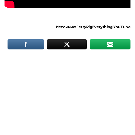
Источник:
JerryRigEverything YouTube