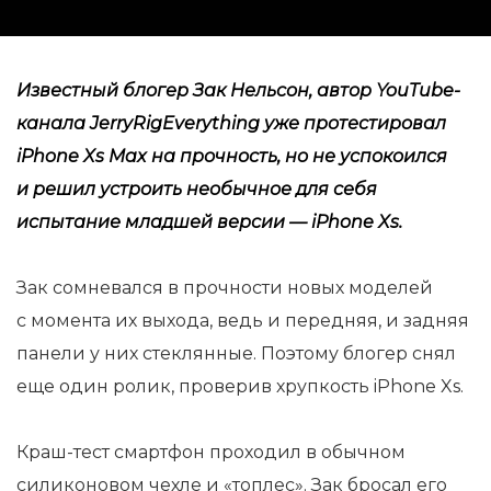
Известный блогер Зак Нельсон, автор
YouTube-
канала
JerryRigEverything уже протестировал
iPhone Xs
Max на
прочность, но
не
успокоился
и
решил устроить необычное для себя
испытание младшей версии
—
iPhone Xs.
Зак сомневался в
прочности новых моделей
с
момента их
выхода, ведь и
передняя, и
задняя
панели у
них стеклянные. Поэтому блогер снял
еще один ролик, проверив хрупкость iPhone Xs.
Краш-тест
смартфон проходил в
обычном
силиконовом чехле и
«
топлес
»
. Зак бросал его