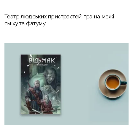
Театр людських пристрастей: гра на межі
сміху та фатуму