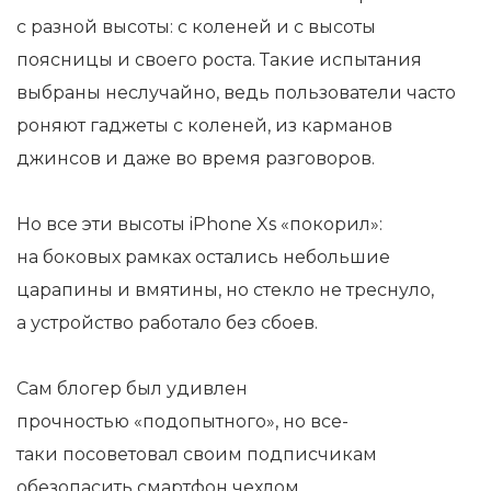
с
разной высоты: с
коленей и
с
высоты
поясницы и
своего роста. Такие испытания
выбраны неслучайно, ведь пользователи часто
роняют гаджеты с
коленей, из
карманов
джинсов и
даже во
время разговоров.
Но
все эти высоты iPhone Xs
«
покорил
»
:
на
боковых рамках остались небольшие
царапины и
вмятины, но
стекло не
треснуло,
а
устройство работало без сбоев.
Сам блогер был удивлен
прочностью
«
подопытного
»
, но
все-
таки
посоветовал своим подписчикам
обезопасить смартфон чехлом.