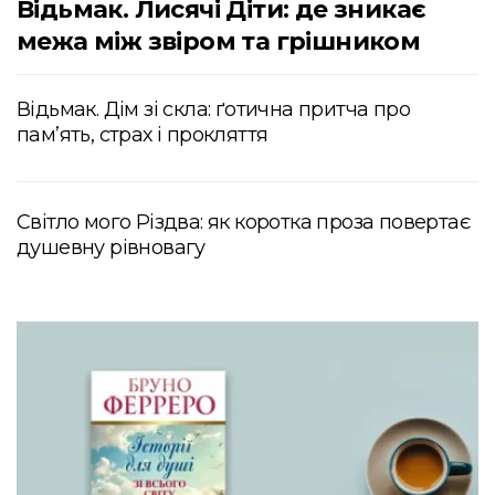
Відьмак. Лисячі Діти: де зникає
межа між звіром та грішником
Відьмак. Дім зі скла: ґотична притча про
пам’ять, страх і прокляття
Світло мого Різдва: як коротка проза повертає
душевну рівновагу