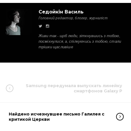
Седойкін Василь
Головний редактор, блогер, журналіст
Живи так - щоб люди, зіткнувшись з тобою,
посміхнулися, а, спілкуючись з тобою, стали
трішки щасливіше
Samsung передумала выпускать линейку
смартфонов Galaxy P
Найдено исчезнувшее письмо Галилея с
критикой Церкви