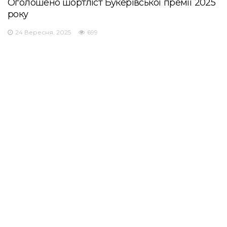
Оголошено шортліст Букерівської премії 2025
року
24 Вересня, 2025
699