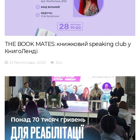
THE BOOK MATES: книжковий speaking club у
КнигоЛенді
21 Листопада, 2025
324