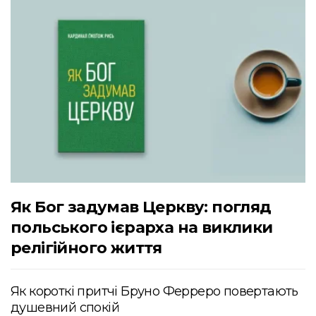
Як Бог задумав Церкву: погляд
польського ієрарха на виклики
релігійного життя
Як короткі притчі Бруно Ферреро повертають
душевний спокій