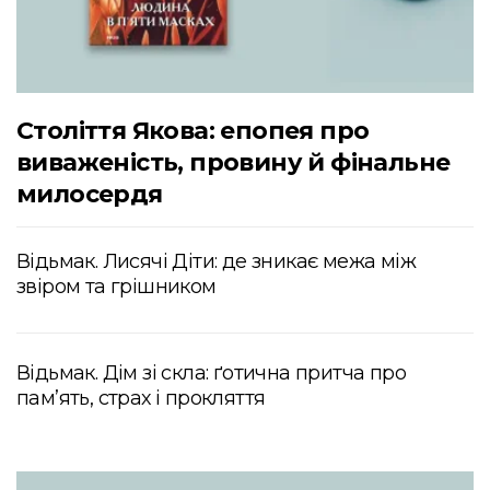
Століття Якова: епопея про
виваженість, провину й фінальне
милосердя
Відьмак. Лисячі Діти: де зникає межа між
звіром та грішником
Відьмак. Дім зі скла: ґотична притча про
пам’ять, страх і прокляття