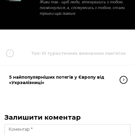
Живи так - щоб люди, зіткнувшись з тобою,
посміхнулися, а, спілкуючись з тобою, стали
трішки щасливіше
Топ-10 туристичних визначних пам’яток
5 найпопулярніших потягів у Європу від
«Укрзалізниці»
Залишити коментар