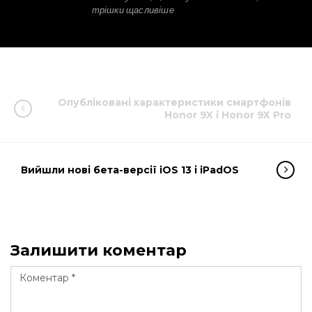
трішки щасливіше
Опубліковані характеристики смартфонів
Honor 9X і Honor 9X Pro
Вийшли нові бета-версії iOS 13 і iPadOS
Залишити коментар