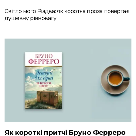
Світло мого Різдва: як коротка проза повертає
душевну рівновагу
Як короткі притчі Бруно Ферреро