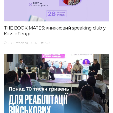
THE BOOK MATES: книжковий speaking club у
КнигоЛенді
21 Листопада, 2025
324