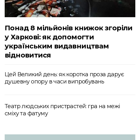
Понад 8 мільйонів книжок згоріли
у Харкові: як допомогти
українським видавництвам
відновитися
Цей Великий день: як коротка проза дарує
душевну опору в часи випробувань
Театр людських пристрастей: гра на межі
сміху та фатуму