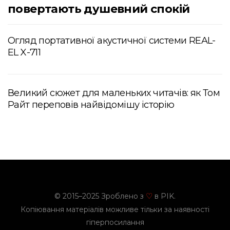
повертають душевний спокій
Огляд портативної акустичної системи REAL-
EL X-711
Великий сюжет для маленьких читачів: як Том
Райт переповів найвідомішу історію
© 2015–2025 Зроблено з
в PIK.
♡
Копіювання матеріалів можливе тільки за наявності
гіперпосилання