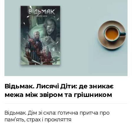
Відьмак. Лисячі Діти: де зникає
межа між звіром та грішником
Відьмак. Дім зі скла: ґотична притча про
пам’ять, страх і прокляття