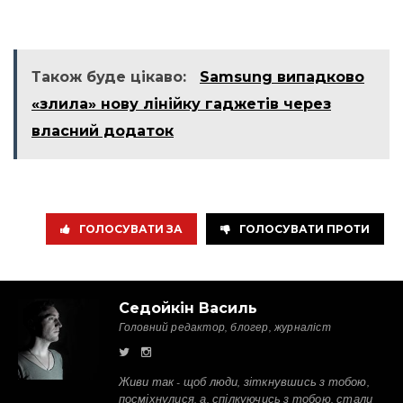
Також буде цікаво:
Samsung випадково
«злила» нову лінійку гаджетів через
власний додаток
ГОЛОСУВАТИ ЗА
ГОЛОСУВАТИ ПРОТИ
Седойкін Василь
Головний редактор, блогер, журналіст
Живи так - щоб люди, зіткнувшись з тобою,
посміхнулися, а, спілкуючись з тобою, стали