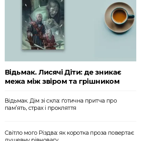
Відьмак. Лисячі Діти: де зникає
межа між звіром та грішником
Відьмак. Дім зі скла: ґотична притча про
пам’ять, страх і прокляття
Світло мого Різдва: як коротка проза повертає
душевну рівновагу