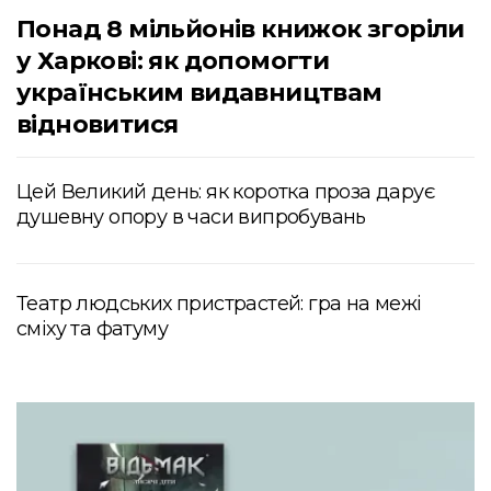
Понад 8 мільйонів книжок згоріли
у Харкові: як допомогти
українським видавництвам
відновитися
Цей Великий день: як коротка проза дарує
душевну опору в часи випробувань
Театр людських пристрастей: гра на межі
сміху та фатуму