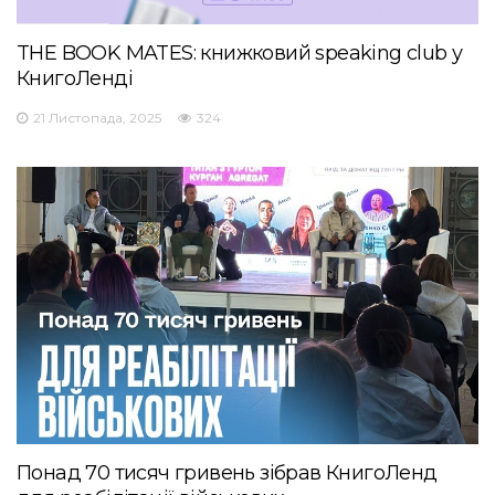
THE BOOK MATES: книжковий speaking club у
КнигоЛенді
21 Листопада, 2025
324
Понад 70 тисяч гривень зібрав КнигоЛенд