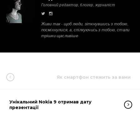
Головний редактор, блогер, журналіст
Живи так - щоб люди, зіткнувшись з тобою,
посміхнулися, а, спілкуючись з тобою, стали
трішки щасливіше
Як смартфон стежить за вами
Унікальний Nokia 9 отримав дату
презентації