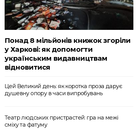
Понад 8 мільйонів книжок згоріли
у Харкові: як допомогти
українським видавництвам
відновитися
Цей Великий день: як коротка проза дарує
душевну опору в часи випробувань
Театр людських пристрастей: гра на межі
сміху та фатуму