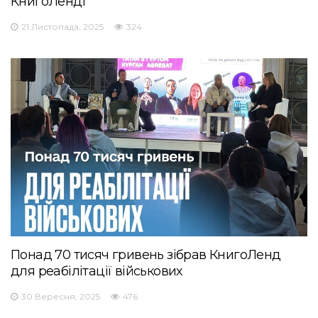
КнигоЛенді
21 Листопада, 2025
324
Понад 70 тисяч гривень зібрав КнигоЛенд
для реабілітації військових
30 Вересня, 2025
476