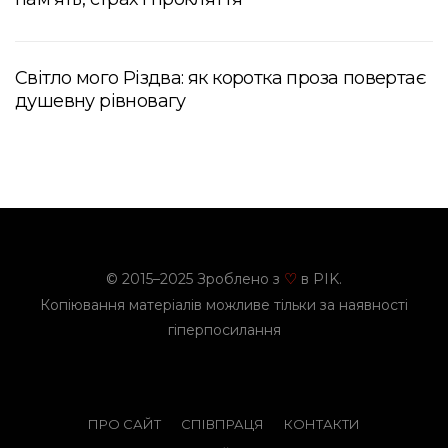
Світло мого Різдва: як коротка проза повертає
душевну рівновагу
© 2015–2025 Зроблено з
в PIK.
♡
Копіювання матеріалів можливе тільки за наявності
гіперпосилання
ПРО САЙТ
СПІВПРАЦЯ
КОНТАКТИ