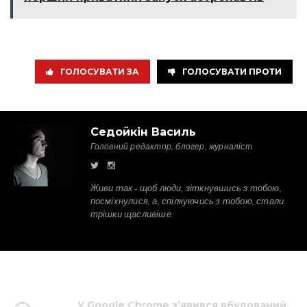
ГОЛОСУВАТИ ЗА
ГОЛОСУВАТИ ПРОТИ
Седойкін Василь
Головний редактор, блогер, журналіст
Живи так - щоб люди, зіткнувшись з тобою,
посміхнулися, а, спілкуючись з тобою, стали
трішки щасливіше
У Google Chrome з’явився вбудований