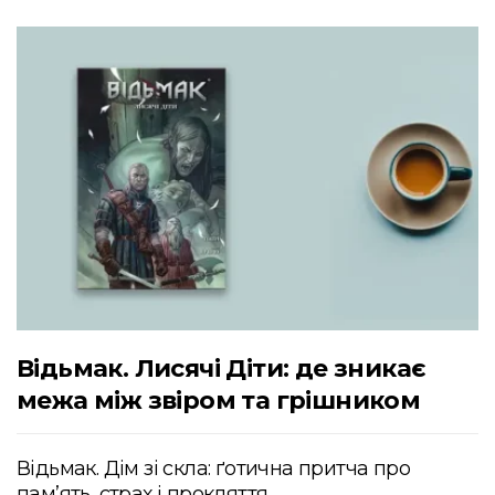
Відьмак. Лисячі Діти: де зникає
межа між звіром та грішником
Відьмак. Дім зі скла: ґотична притча про
пам’ять, страх і прокляття