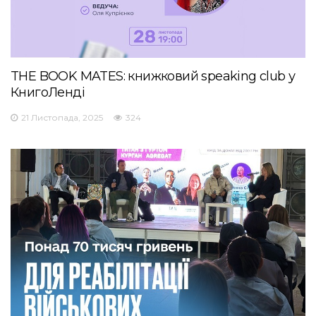
THE BOOK MATES: книжковий speaking club у
КнигоЛенді
21 Листопада, 2025
324