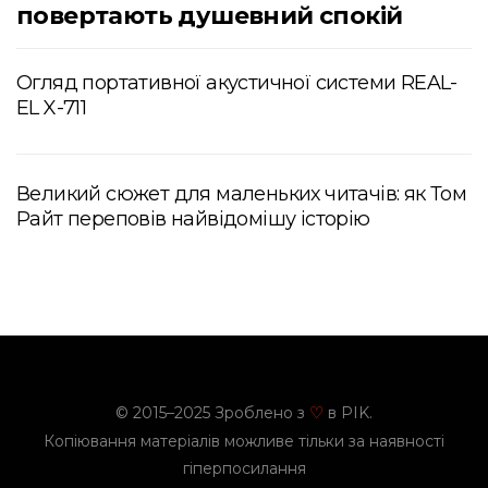
повертають душевний спокій
Огляд портативної акустичної системи REAL-
EL X-711
Великий сюжет для маленьких читачів: як Том
Райт переповів найвідомішу історію
© 2015–2025 Зроблено з
в PIK.
♡
Копіювання матеріалів можливе тільки за наявності
гіперпосилання