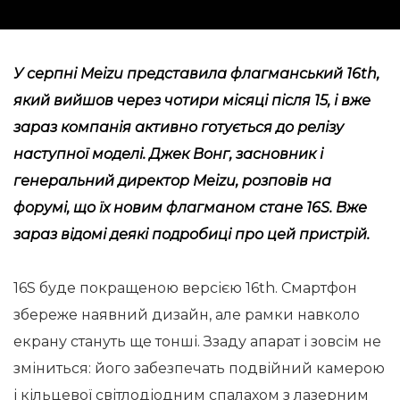
У серпні Meizu представила флагманський 16th,
який вийшов через чотири місяці після 15, і вже
зараз компанія активно готується до релізу
наступної моделі. Джек Вонг, засновник і
генеральний директор Meizu, розповів на
форумі, що їх новим флагманом стане 16S. Вже
зараз відомі деякі подробиці про цей пристрій.
16S буде покращеною версією 16th. Смартфон
збереже наявний дизайн, але рамки навколо
екрану стануть ще тонші. Ззаду апарат і зовсім не
зміниться: його забезпечать подвійний камерою
і кільцевої світлодіодним спалахом з лазерним