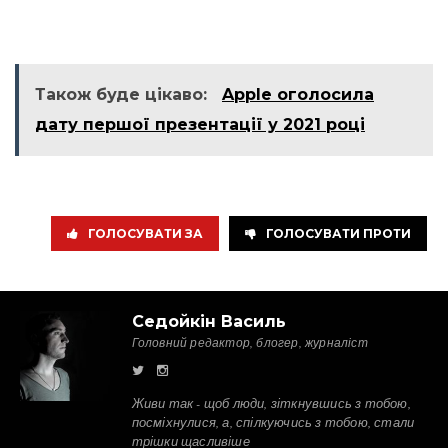
Також буде цікаво:
Apple оголосила
дату першої презентації у 2021 році
ГОЛОСУВАТИ ЗА
ГОЛОСУВАТИ ПРОТИ
Седойкін Василь
Головний редактор, блогер, журналіст
Живи так - щоб люди, зіткнувшись з тобою,
посміхнулися, а, спілкуючись з тобою, стали
трішки щасливіше