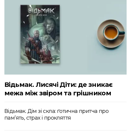
Відьмак. Лисячі Діти: де зникає
межа між звіром та грішником
Відьмак. Дім зі скла: ґотична притча про
пам’ять, страх і прокляття