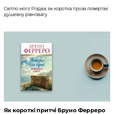
Світло мого Різдва: як коротка проза повертає
душевну рівновагу
Як короткі притчі Бруно Ферреро