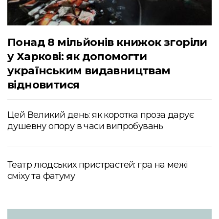
Понад 8 мільйонів книжок згоріли
у Харкові: як допомогти
українським видавництвам
відновитися
Цей Великий день: як коротка проза дарує
душевну опору в часи випробувань
Театр людських пристрастей: гра на межі
сміху та фатуму