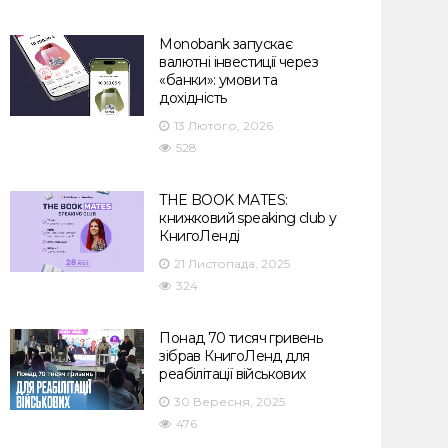
Monobank запускає
валютні інвестиції через
«банки»: умови та
дохідність
13 Лютого, 2026
528
THE BOOK MATES:
книжковий speaking club у
КнигоЛенді
21 Листопада, 2025
324
Понад 70 тисяч гривень
зібрав КнигоЛенд для
реабілітації військових
30 Вересня, 2025
476