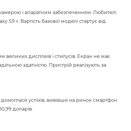
 камерою і апаратним забезпеченням. Любителі
 S9 +. Вартість базової моделі стартує від
м великих дисплеїв і стилусів. Екран не має
здільною здатністю. Пристрій реалізують за
 домоглася успіхів, вивівши на ринок смартфон
0,99 доларів.