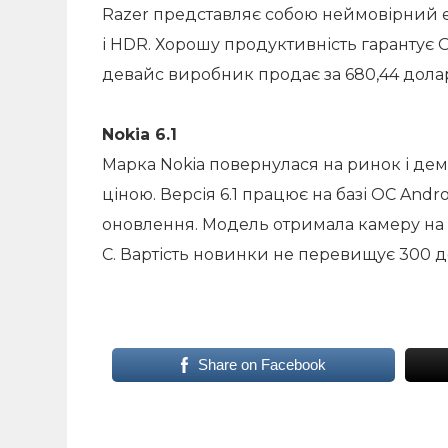
Razer представляє собою неймовірний е
і HDR. Хорошу продуктивність гарантує О
девайс виробник продає за 680,44 долар
Nokia 6.1
Марка Nokia повернулася на ринок і де
ціною. Версія 6.1 працює на базі ОС And
оновлення. Модель отримала камеру на 
C. Вартість новинки не перевищує 300 д
Share on Facebook