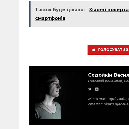
Також буде цікаво:
Xiaomi поверта
смартфонів
ГОЛОСУВАТИ З
Седойкін Васи
Головний редактор, бл
Живи так - щоб люди, 
стали трішки щаслив