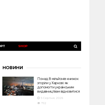
ОРТ
SHOP
НОВИНИ
Понад 8 мільйонів книжок
згоріли у Харкові: як
допомогти українським
видавництвам відновитися
5 Серпня, 2026
792