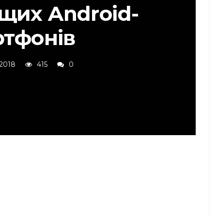
щих Android-
ртфонів
 2018
415
0