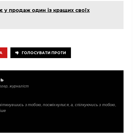
є у продаж один із кращих своїх
А
ГОЛОСУВАТИ ПРОТИ
ль
огер, журналіст
зіткнувшись з тобою, посміхнулися, а, спілкуючись з тобою,
іше