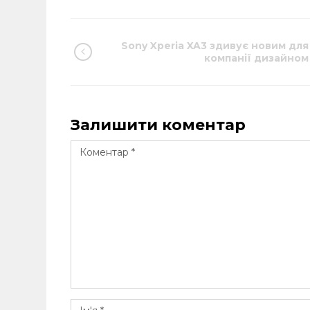
Sony Xperia XA3 здивує новим для
компанії дизайном
Залишити коментар