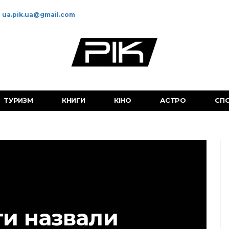
ua.pik.ua@gmail.com
ТУРИЗМ
КНИГИ
КІНО
АСТРО
СП
ти назвали