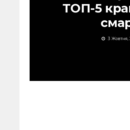
ТОП-5 кра
сма
3 Жовтня,